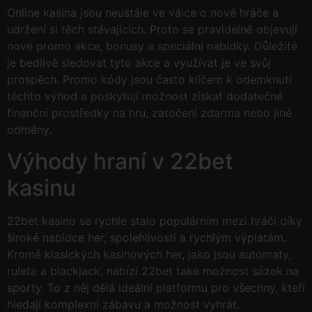
Online kasina jsou neustále ve válce o nové hráče a
udržení si těch stávajících. Proto se pravidelně objevují
nové promo akce, bonusy a speciální nabídky. Důležité
je bedlivě sledovat tyto akce a využívat je ve svůj
prospěch. Promo kódy jsou často klíčem k odemknutí
těchto výhod a poskytují možnost získat dodatečné
finanční prostředky na hru, zatočení zdarma nebo jiné
odměny.
Výhody hraní v 22bet
kasinu
22bet kasino se rychle stalo populárním mezi hráči díky
široké nabídce her, spolehlivosti a rychlým výplatám.
Kromě klasických kasinových her, jako jsou automaty,
ruleta a blackjack, nabízí 22bet také možnost sázek na
sporty. To z něj dělá ideální platformu pro všechny, kteří
hledají komplexní zábavu a možnost vyhrát.