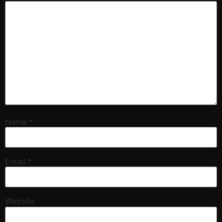
Name
*
Email
*
Website