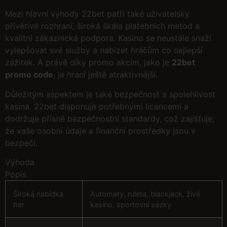
Mezi hlavní výhody 22bet patří také uživatelsky
přívětivé rozhraní, široká škála platebních metod a
kvalitní zákaznická podpora. Kasino se neustále snaží
vylepšovat své služby a nabízet hráčům co nejlepší
zážitek. A právě díky promo akcím, jako je
22bet
promo code
, je hraní ještě atraktivnější.
Důležitým aspektem je také bezpečnost a spolehlivost
kasina. 22bet disponuje potřebnými licencemi a
dodržuje přísné bezpečnostní standardy, což zajišťuje,
že vaše osobní údaje a finanční prostředky jsou v
bezpečí.
Výhoda
Popis
Široká nabídka
Automaty, ruleta, blackjack, živé
her
kasino, sportovní sázky