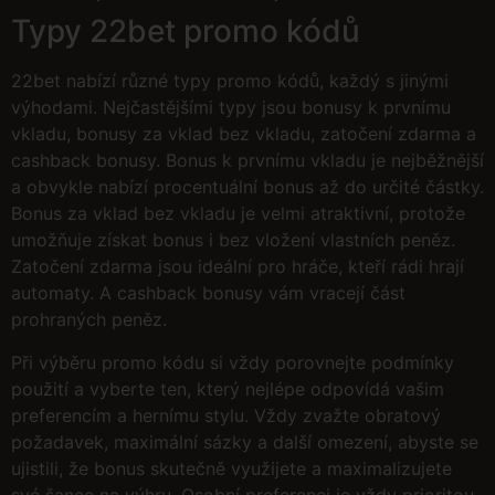
Typy 22bet promo kódů
22bet nabízí různé typy promo kódů, každý s jinými
výhodami. Nejčastějšími typy jsou bonusy k prvnímu
vkladu, bonusy za vklad bez vkladu, zatočení zdarma a
cashback bonusy. Bonus k prvnímu vkladu je nejběžnější
a obvykle nabízí procentuální bonus až do určité částky.
Bonus za vklad bez vkladu je velmi atraktivní, protože
umožňuje získat bonus i bez vložení vlastních peněz.
Zatočení zdarma jsou ideální pro hráče, kteří rádi hrají
automaty. A cashback bonusy vám vracejí část
prohraných peněz.
Při výběru promo kódu si vždy porovnejte podmínky
použití a vyberte ten, který nejlépe odpovídá vašim
preferencím a hernímu stylu. Vždy zvažte obratový
požadavek, maximální sázky a další omezení, abyste se
ujistili, že bonus skutečně využijete a maximalizujete
své šance na výhru. Osobní preferenci je vždy prioritou.