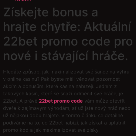
Získejte bonus a
hrajte chytře: Aktuální
22bet promo code pro
nové i stávající hráče.
Hledáte způsob, jak maximalizovat své šance na výhru
v online kasinu? Pak byste měli věnovat pozornost
akcím a bonusům, které kasina nabízejí. Jedním z
takových kasin, které se snaží odměnit své hráče, je
22bet. A právě
22bet promo code
vám může otevřít
dveře k zajímavým výhodám, ať už jste nový hráč nebo
už nějakou dobu hrajete. V tomto článku se detailně
podíváme na to, co 22bet nabízí, jak získat a uplatnit
promo kód a jak maximalizovat své zisky.