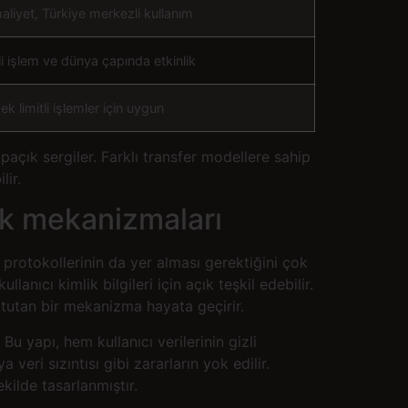
aliyet, Türkiye merkezli kullanım
li işlem ve dünya çapında etkinlik
k limitli işlemler için uygun
paçık sergiler. Farklı transfer modellere sahip
lir.
ik mekanizmaları
 protokollerinin da yer alması gerektiğini çok
nıcı kimlik bilgileri için açık teşkil edebilir.
tutan bir mekanizma hayata geçirir.
 yapı, hem kullanıcı verilerinin gizli
 veri sızıntısı gibi zararların yok edilir.
kilde tasarlanmıştır.