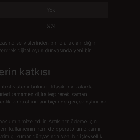
Yok
%74
asino servislerinden biri olarak anıldığını
ererek dijital oyun dünyasında yeni bir
erin katkısı
kontrol sistemi bulunur. Klasik markalarda
rleri tamamen dijitalleştirerek zaman
üvenlik kontrolünü ani biçimde gerçekleştirir ve
posu minimize edilir. Artık her ödeme için
hem kullanıcının hem de operatörün çıkarını
rimiçi kumar dünyasında yeni bir işlevsellik