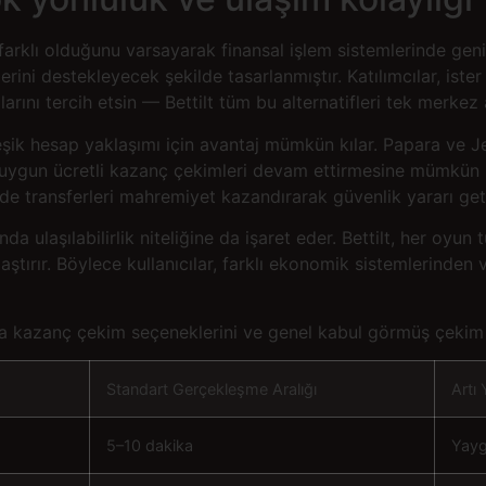
ın farklı olduğunu varsayarak finansal işlem sistemlerinde g
ini destekleyecek şekilde tasarlanmıştır. Katılımcılar, ister bi
larını tercih etsin — Bettilt tüm bu alternatifleri tek merkez 
leşik hesap yaklaşımı için avantaj mümkün kılar. Papara ve J
 uygun ücretli kazanç çekimleri devam ettirmesine mümkün kı
m de transferleri mahremiyet kazandırarak güvenlik yararı geti
nda ulaşılabilirlik niteliğine da işaret eder. Bettilt, her o
aştırır. Böylece kullanıcılar, farklı ekonomik sistemlerinden
ıca kazanç çekim seçeneklerini ve genel kabul görmüş çekim i
Standart Gerçekleşme Aralığı
Artı
5–10 dakika
Yayg