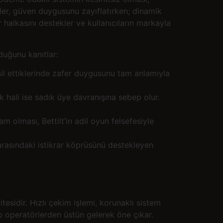
ler, güven duygusunu zayıflatırken; dinamik
r halkasını destekler ve kullanıcıların markayla
duğunu kanıtlar:
hsil ettiklerinde zafer duygusunu tam anlamıyla
uk hali ise sadık üye davranışına sebep olur.
m olması, Bettilt’in adil oyun felsefesiyle
 arasındaki istikrar köprüsünü destekleyen
esidir. Hızlı çekim işlemi, korunaklı sistem
ip operatörlerden üstün gelerek öne çıkar.