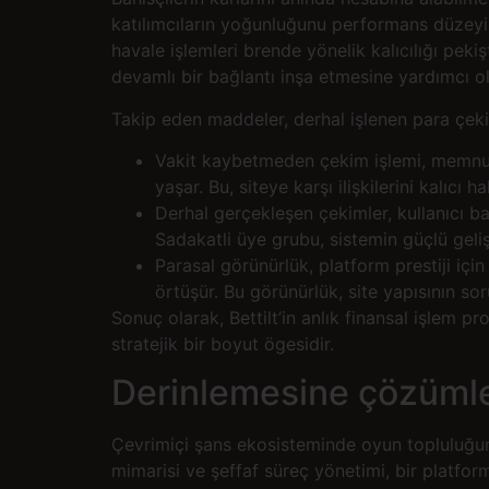
katılımcıların yoğunluğunu performans düzeyin
havale işlemleri brende yönelik kalıcılığı pekiş
devamlı bir bağlantı inşa etmesine yardımcı ol
Takip eden maddeler, derhal işlenen para çeki
Vakit kaybetmeden çekim işlemi, memnuniye
yaşar. Bu, siteye karşı ilişkilerini kalıcı hal
Derhal gerçekleşen çekimler, kullanıcı bağ
Sadakatli üye grubu, sistemin güçlü geli
Parasal görünürlük, platform prestiji için
örtüşür. Bu görünürlük, site yapısının so
Sonuç olarak, Bettilt’in anlık finansal işlem 
stratejik bir boyut ögesidir.
Derinlemesine çözümlem
Çevrimiçi şans ekosisteminde oyun topluluğunun
mimarisi ve şeffaf süreç yönetimi, bir platfor