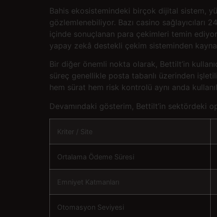
Bahis ekosistemindeki birçok dijital sistem,
gözlemlenebiliyor. Bazı casino sağlayıcıları 2
içinde sonuçlanan para çekimleri temin ediyor. 
yapay zekâ destekli çekim sisteminden kayna
Bir diğer önemli nokta olarak, Bettilt’in kulla
süreç genellikle posta tabanlı üzerinden işlet
hem sürat hem risk kontrolü aynı anda kullanı
Devamındaki gösterim, Bettilt’in sektördeki op
Kriter / Site
Ortalama Ödeme Süresi
Emniyet Katmanları
Otomasyon Seviyesi