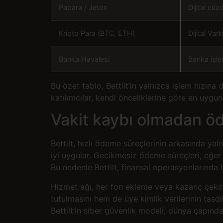
Papara / Jeton
Dijital cüz
Kripto Para (BTC, ETH)
Dijital Varlı
Banka Havalesi
Banka işle
Bu özet tablo, Bettilt’in yalnızca işlem hızına
katılımcılar, kendi önceliklerine göre en uygu
Vakit kaybı olmadan ö
Bettilt, hızlı ödeme süreçlerinin arkasında ya
iyi uygular. Gecikmesiz ödeme süreçleri, eğer y
Bu nedenle Bettilt, finansal operasyonlarınd
Hizmet ağı, her fon ekleme veya kazanç çekim i
tutulmasını hem de üye kimlik verilerinin tasdik 
Bettilt’in siber güvenlik modeli, dünya çapında