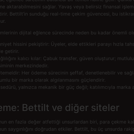
e aktarabilmesini sağlar. Yavaş veya belirsiz finansal işlem
tirir. Bettilt’in sunduğu real-time çekim güvencesi, bu istikra
ur.
mlerinin dijital eğlence sürecinde neden bu kadar önemli ol
t hissini pekiştirir: Üyeler, elde ettikleri parayı hızla ta
e getirir.
lılığını kalıcı kılar: Çabuk transfer, güven oluşturur; mutlul
şiminin merkezindedir.
 temeldir: Her ödeme sürecinin şeffaf, denetlenebilir ve sağla
rumlu bir marka olarak algılanmasını güçlendirir.
prosedürü, yalnızca mekanik bir güç değil; katılımcıyla marka
e: Bettilt ve diğer siteler
 en fazla değer atfettiği unsurlardan biri, para çekme kalit
mun saygınlığını doğrudan etkiler. Bettilt, bu üç unsurda rak