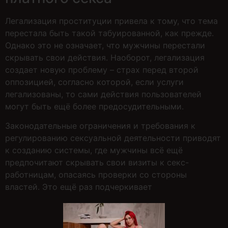
Легализация проституции привела к тому, что тема
перестала быть такой табуированной, как прежде.
Однако это не означает, что мужчины перестали
скрывать свои действия. Наоборот, легализация
создает новую проблему – страх перед второй
оппозицией, согласно которой, если услуги
легализованы, то сами действия пользователей
могут быть ещё более предосудительными.
Законодательные ограничения и требования к
регулированию сексуальной деятельности приводят
к созданию системы, где мужчины всё ещё
предпочитают скрывать свои визиты к секс-
работницам, опасаясь проверки со стороны
властей. Это ещё раз подчеркивает