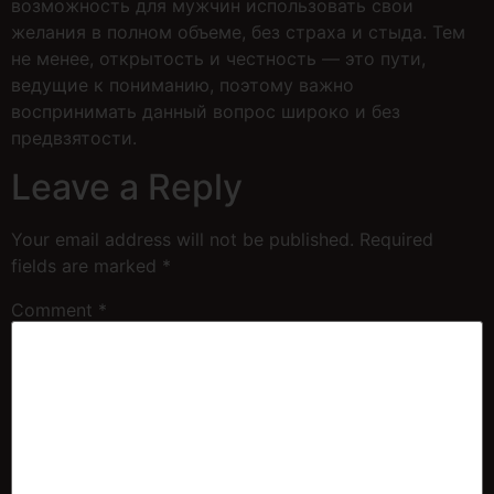
возможность для мужчин использовать свои
желания в полном объеме, без страха и стыда. Тем
не менее, открытость и честность — это пути,
ведущие к пониманию, поэтому важно
воспринимать данный вопрос широко и без
предвзятости.
Leave a Reply
Your email address will not be published.
Required
fields are marked
*
Comment
*