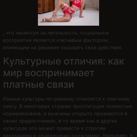
, что несмотря на легальность, социальное
восприятие является ключевым фактором,
влияющим на решение скрывать свои действия.
Культурные отличия: как
мир воспринимает
платные связи
Разные культуры по-разному относятся к платному
сексу. В некоторых странах проституция полностью
нормализована, а мужчины открыто признаются в
своих предпочтениях, в то время как в других
культурах это может привести к строгим
наказаниям и социальному осуждению. Например, в