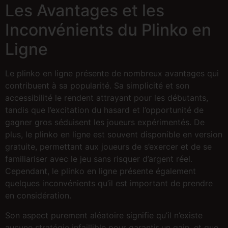
Les Avantages et les
Inconvénients du Plinko en
Ligne
Le plinko en ligne présente de nombreux avantages qui
contribuent à sa popularité. Sa simplicité et son
accessibilité le rendent attrayant pour les débutants,
tandis que l’excitation du hasard et l’opportunité de
gagner gros séduisent les joueurs expérimentés. De
plus, le plinko en ligne est souvent disponible en version
gratuite, permettant aux joueurs de s’exercer et de se
familiariser avec le jeu sans risquer d’argent réel.
Cependant, le plinko en ligne présente également
quelques inconvénients qu’il est important de prendre
en considération.
Son aspect purement aléatoire signifie qu’il n’existe
aucune stratégie infaillible pour garantir un gain, et que