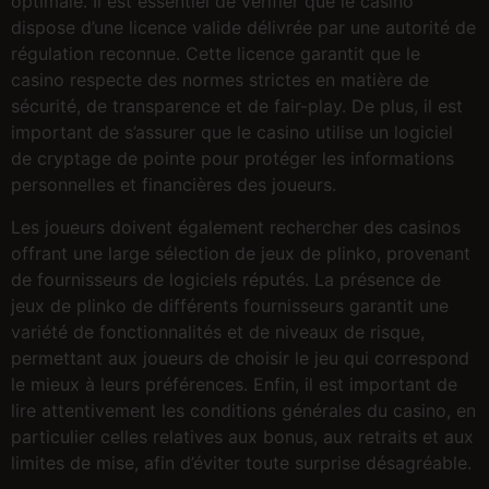
optimale. Il est essentiel de vérifier que le casino
dispose d’une licence valide délivrée par une autorité de
régulation reconnue. Cette licence garantit que le
casino respecte des normes strictes en matière de
sécurité, de transparence et de fair-play. De plus, il est
important de s’assurer que le casino utilise un logiciel
de cryptage de pointe pour protéger les informations
personnelles et financières des joueurs.
Les joueurs doivent également rechercher des casinos
offrant une large sélection de jeux de plinko, provenant
de fournisseurs de logiciels réputés. La présence de
jeux de plinko de différents fournisseurs garantit une
variété de fonctionnalités et de niveaux de risque,
permettant aux joueurs de choisir le jeu qui correspond
le mieux à leurs préférences. Enfin, il est important de
lire attentivement les conditions générales du casino, en
particulier celles relatives aux bonus, aux retraits et aux
limites de mise, afin d’éviter toute surprise désagréable.