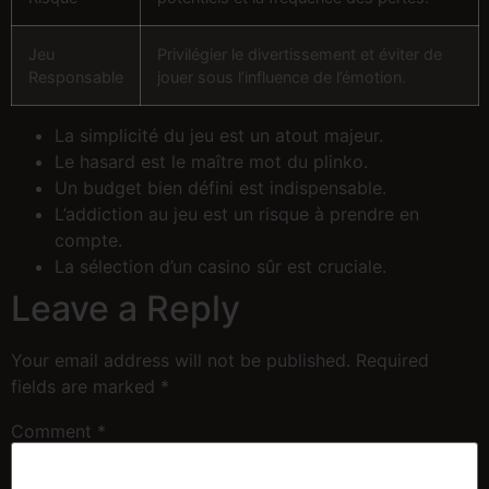
Jeu
Privilégier le divertissement et éviter de
Responsable
jouer sous l’influence de l’émotion.
La simplicité du jeu est un atout majeur.
Le hasard est le maître mot du plinko.
Un budget bien défini est indispensable.
L’addiction au jeu est un risque à prendre en
compte.
La sélection d’un casino sûr est cruciale.
Leave a Reply
Your email address will not be published.
Required
fields are marked
*
Comment
*