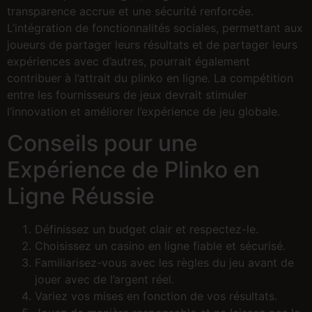
transparence accrue et une sécurité renforcée.
L’intégration de fonctionnalités sociales, permettant aux
joueurs de partager leurs résultats et de partager leurs
expériences avec d’autres, pourrait également
contribuer à l’attrait du plinko en ligne. La compétition
entre les fournisseurs de jeux devrait stimuler
l’innovation et améliorer l’expérience de jeu globale.
Conseils pour une
Expérience de Plinko en
Ligne Réussie
Définissez un budget clair et respectez-le.
Choisissez un casino en ligne fiable et sécurisé.
Familiarisez-vous avec les règles du jeu avant de
jouer avec de l’argent réel.
Variez vos mises en fonction de vos résultats.