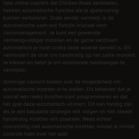
Veel online casino’s die Chicken Road aanbieden,
hebben automatische functies die je spelervaring
kunnen verbeteren. Zoals eerder vermeld, is de
automatische cash-out functie cruciaal voor
risicomanagement. Je kunt een gewenste
vermenigvuldiger instellen en de game verzilvert
automatisch je inzet zodra deze waarde bereikt is. Dit
vermindert de druk om handmatig op het juiste moment
te klikken en helpt je om emotionele beslissingen te
vermijden.
Sommige casino’s bieden ook de mogelijkheid om
automatische inzetten in te stellen. Dit betekent dat je
vooraf een reeks inzetten kunt programmeren en dat
het spel deze automatisch uitvoert. Dit kan handig zijn
als je een bepaalde strategie wilt volgen en niet steeds
handmatig inzetten wilt plaatsen. Wees echter
voorzichtig met automatische inzetten, omdat je minder
controle hebt over het spel.