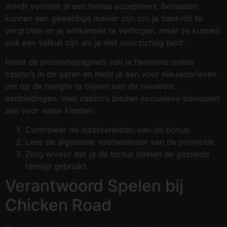
wordt voordat je een bonus accepteert. Bonussen
kunnen een geweldige manier zijn om je bankroll te
vergroten en je winkansen te verhogen, maar ze kunnen
ook een valkuil zijn als je niet voorzichtig bent.
Houd de promotiepagina’s van je favoriete online
casino’s in de gaten en meld je aan voor nieuwsbrieven
om op de hoogte te blijven van de nieuwste
aanbiedingen. Veel casino’s bieden exclusieve bonussen
aan voor vaste klanten.
Controleer de inzetvereisten van de bonus.
Lees de algemene voorwaarden van de promotie.
Zorg ervoor dat je de bonus binnen de gestelde
termijn gebruikt.
Verantwoord Spelen bij
Chicken Road