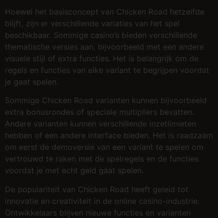
Hoewel het basisconcept van Chicken Road hetzelfde
blijft, zijn er verschillende variaties van het spel
beschikbaar. Sommige casino’s bieden verschillende
thematische versies aan, bijvoorbeeld met een andere
visuele stijl of extra functies. Het is belangrijk om de
regels en functies van elke variant te begrijpen voordat
je gaat spelen.
Sommige Chicken Road varianten kunnen bijvoorbeeld
extra bonusrondes of speciale multipliers bevatten.
Andere varianten kunnen verschillende inzetlimieten
hebben of een andere interface bieden. Het is raadzaam
om eerst de demoversie van een variant te spelen om
vertrouwd te raken met de spelregels en de functies
voordat je met echt geld gaat spelen.
De populariteit van Chicken Road heeft geleid tot
innovatie en creativiteit in de online casino-industrie.
Ontwikkelaars blijven nieuwe functies en varianten