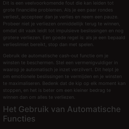
Dit is een veelvoorkomende fout die kan leiden tot
grote financiële problemen. Als je een paar rondes
verliest, accepteer dan je verlies en neem een pauze.
Probeer niet je verliezen onmiddellijk terug te winnen,
omdat dit vaak leidt tot impulsieve beslissingen en nog
grotere verliezen. Een goede regel is: als je een bepaald
verlieslimiet bereikt, stop dan met spelen.
Gebruik de automatische cash-out functie om je
winsten te beschermen. Stel een vermenigvuldiger in
waarop je automatisch je inzet verzilvert. Dit helpt je
om emotionele beslissingen te vermijden en je winsten
te maximaliseren. Bedenk dat de kip op elk moment kan
stoppen, en het is beter om een kleiner bedrag te
winnen dan om alles te verliezen.
Het Gebruik van Automatische
Functies