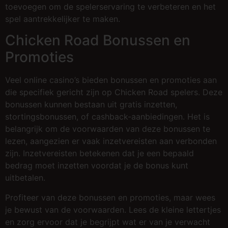
toevoegen om de spelerservaring te verbeteren en het
spel aantrekkelijker te maken.
Chicken Road Bonussen en
Promoties
Veel online casino’s bieden bonussen en promoties aan
die specifiek gericht zijn op Chicken Road spelers. Deze
bonussen kunnen bestaan uit gratis inzetten,
stortingsbonussen, of cashback-aanbiedingen. Het is
belangrijk om de voorwaarden van deze bonussen te
lezen, aangezien er vaak inzetvereisten aan verbonden
zijn. Inzetvereisten betekenen dat je een bepaald
bedrag moet inzetten voordat je de bonus kunt
uitbetalen.
Profiteer van deze bonussen en promoties, maar wees
je bewust van de voorwaarden. Lees de kleine lettertjes
en zorg ervoor dat je begrijpt wat er van je verwacht