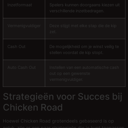
Inzetformaat
Spelers kunnen doorgaans kiezen uit
verschillende inzetbedragen.
Vermenigvuldiger
Deze stijgt met elke stap die de kip
zet.
Cash Out
De mogelijkheid om je winst veilig te
stellen voordat de kip stopt.
Auto Cash Out
Instellen van een automatische cash
out op een gewenste
vermenigvuldiger.
Strategieën voor Succes bij
Chicken Road
Hoewel Chicken Road grotendeels gebaseerd is op
geluk, zijn er een paar strategieën die je kunt toepassen