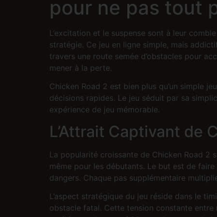
pour ne pas tout 
L’excitation et le suspense sont à leur combl
stratégie. Ce jeu en ligne simple, mais addic
travers une route semée d’obstacles pour acc
mener à la perte.
Chicken Road 2 est bien plus qu’un simple jeu
décisions rapides. Le jeu séduit par sa simpl
expérience de jeu mémorable.
L’Attrait Captivant de
La popularité croissante de Chicken Road 2 s
même pour les débutants. Le but est de faire 
dangers. Chaque pas supplémentaire multipli
L’aspect stratégique du jeu réside dans le tim
obstacle fatal. Cette tension constante entre 