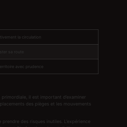
ivement la circulation
uster sa route
erritoire avec prudence
 primordiale, il est important d’examiner
s emplacements des pièges et les mouvements
de prendre des risques inutiles. L’expérience