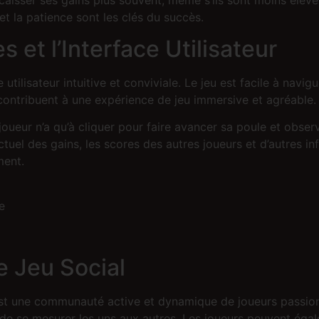
et la patience sont les clés du succès.
et l’Interface Utilisateur
utilisateur intuitive et conviviale. Le jeu est facile à navi
contribuent à une expérience de jeu immersive et agréable.
oueur n’a qu’à cliquer pour faire avancer sa poule et obser
ctuel des gains, les scores des autres joueurs et d’autres in
ment.
le
 Jeu Social
’est une communauté active et dynamique de joueurs passio
de se mesurer les uns aux autres. Les joueurs peuvent égale