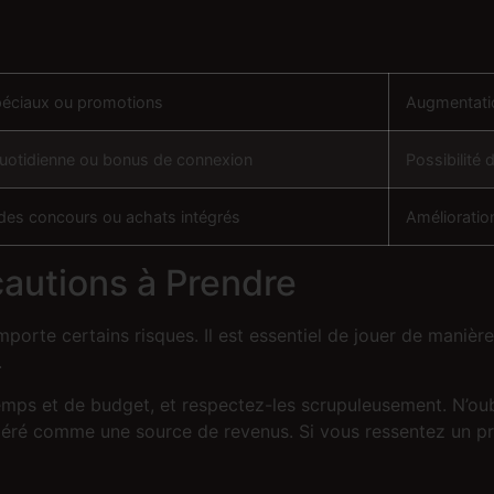
éciaux ou promotions
Augmentatio
otidienne ou bonus de connexion
Possibilité 
à des concours ou achats intégrés
Amélioration
cautions à Prendre
orte certains risques. Il est essentiel de jouer de manièr
.
temps et de budget, et respectez-les scrupuleusement. N’ou
sidéré comme une source de revenus. Si vous ressentez un p