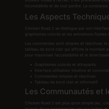
inconsidérés et de tout perdre. La constance 
Les Aspects Techniques 
Chicken Road 2 se distingue par son interface 
graphismes colorés et les animations fluides 
Les commandes sont simples et réactives: le j
tableau de bord clair qui affiche le montant a
pour maximiser l’accessibilité et le divertisse
Graphismes colorés et attrayants
Interface utilisateur intuitive et convivia
Commandes simples et réactives
Tableau de bord clair et informatif
Les Communautés et le
Chicken Road 2 est plus qu’un simple jeu ; c
joueurs de se comparer les uns aux autres et 