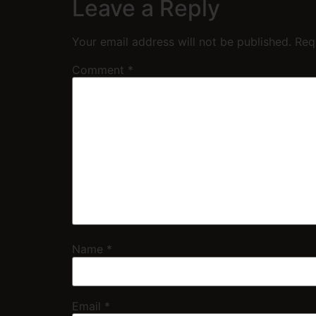
Leave a Reply
Your email address will not be published.
Req
Comment
*
Name
*
Email
*