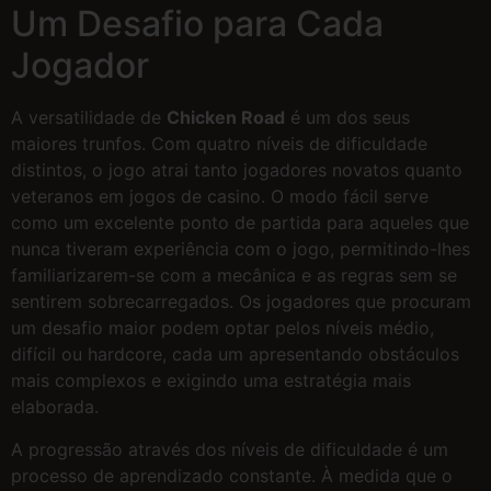
Um Desafio para Cada
Jogador
A versatilidade de
Chicken Road
é um dos seus
maiores trunfos. Com quatro níveis de dificuldade
distintos, o jogo atrai tanto jogadores novatos quanto
veteranos em jogos de casino. O modo fácil serve
como um excelente ponto de partida para aqueles que
nunca tiveram experiência com o jogo, permitindo-lhes
familiarizarem-se com a mecânica e as regras sem se
sentirem sobrecarregados. Os jogadores que procuram
um desafio maior podem optar pelos níveis médio,
difícil ou hardcore, cada um apresentando obstáculos
mais complexos e exigindo uma estratégia mais
elaborada.
A progressão através dos níveis de dificuldade é um
processo de aprendizado constante. À medida que o