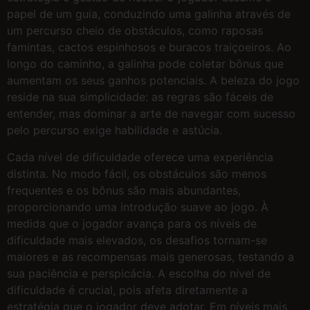
papel de um guia, conduzindo uma galinha através de
um percurso cheio de obstáculos, como raposas
famintas, cactos espinhosos e buracos traiçoeiros. Ao
longo do caminho, a galinha pode coletar bônus que
aumentam os seus ganhos potenciais. A beleza do jogo
reside na sua simplicidade: as regras são fáceis de
entender, mas dominar a arte de navegar com sucesso
pelo percurso exige habilidade e astúcia.
Cada nível de dificuldade oferece uma experiência
distinta. No modo fácil, os obstáculos são menos
frequentes e os bônus são mais abundantes,
proporcionando uma introdução suave ao jogo. À
medida que o jogador avança para os níveis de
dificuldade mais elevados, os desafios tornam-se
maiores e as recompensas mais generosas, testando a
sua paciência e perspicácia. A escolha do nível de
dificuldade é crucial, pois afeta diretamente a
estratégia que o jogador deve adotar. Em níveis mais