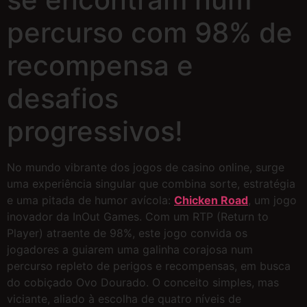
percurso com 98% de
recompensa e
desafios
progressivos!
No mundo vibrante dos jogos de casino online, surge
uma experiência singular que combina sorte, estratégia
e uma pitada de humor avícola:
Chicken Road
, um jogo
inovador da InOut Games. Com um RTP (Return to
Player) atraente de 98%, este jogo convida os
jogadores a guiarem uma galinha corajosa num
percurso repleto de perigos e recompensas, em busca
do cobiçado Ovo Dourado. O conceito simples, mas
viciante, aliado à escolha de quatro níveis de