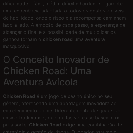
dificuldade – fácil, médio, difícil e hardcore – garante
uma experiência adaptada a todos os gostos e níveis
de habilidade, onde o risco e a recompensa caminham
lado a lado. A emoção de cada passo, a esperança de
alcançar o final e a possibilidade de multiplicar os
ganhos tornam o
chicken road
uma aventura
inesquecível.
O Conceito Inovador de
Chicken Road: Uma
Aventura Avícola
Chicken Road
é um jogo de casino único no seu
género, oferecendo uma abordagem inovadora ao
entretenimento online. Diferentemente dos jogos de
casino tradicionais, que muitas vezes se baseiam na
pura sorte,
Chicken Road
exige uma combinação de
estratégia e gestão de riscos. O jogador assume o