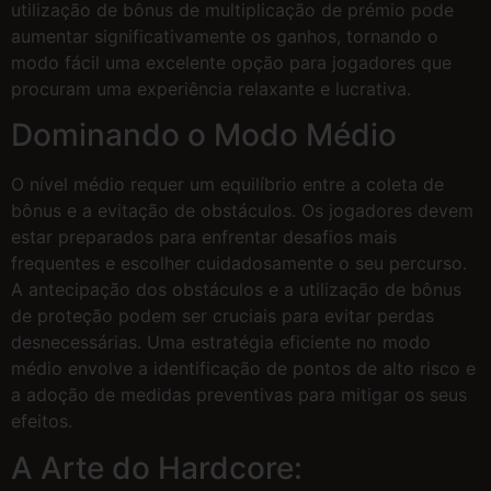
utilização de bônus de multiplicação de prémio pode
aumentar significativamente os ganhos, tornando o
modo fácil uma excelente opção para jogadores que
procuram uma experiência relaxante e lucrativa.
Dominando o Modo Médio
O nível médio requer um equilíbrio entre a coleta de
bônus e a evitação de obstáculos. Os jogadores devem
estar preparados para enfrentar desafios mais
frequentes e escolher cuidadosamente o seu percurso.
A antecipação dos obstáculos e a utilização de bônus
de proteção podem ser cruciais para evitar perdas
desnecessárias. Uma estratégia eficiente no modo
médio envolve a identificação de pontos de alto risco e
a adoção de medidas preventivas para mitigar os seus
efeitos.
A Arte do Hardcore: