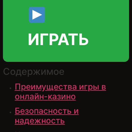
ИГРАТЬ
Содержимое
Преимущества игры в
онлайн-казино
Безопасность и
надежность