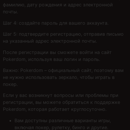
фамилию, дату рождения и адрес электронной
почты.
Шаг 4: создайте пароль для вашего аккаунта.
Шаг 5: подтвердите регистрацию, отправив письмо
на указанный адрес электронной почты.
После регистрации вы сможете войти на сайт
Pokerdom, используя ваш логин и пароль.
Важно: Pokerdom – официальный сайт, поэтому вам
не нужно использовать зеркало, чтобы играть в
покер.
Если у вас возникнут вопросы или проблемы при
регистрации, вы можете обратиться к поддержке
Pokerdom, которая работает круглосуточно.
Вам доступны различные варианты игры,
включая покер, рулетку, бинго и другие.