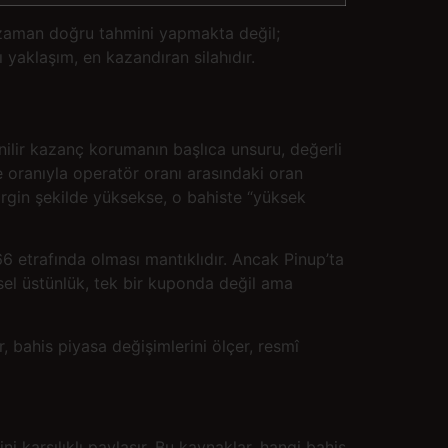
r zaman doğru tahmini yapmakta değil;
 yaklaşım, en kazandıran silahıdır.
nilir kazanç korumanın başlıca unsuru, değerli
e oranıyla operatör oranı arasındaki oran
irgin şekilde yüksekse, o bahiste “yüksek
6 etrafında olması mantıklıdır. Ancak Pinup’ta
ksel üstünlük, tek bir kuponda değil ama
, bahis piyasa değişimlerini ölçer, resmî
ni karşılıklı paylaşır. Bu kaynaklar, hangi bahis