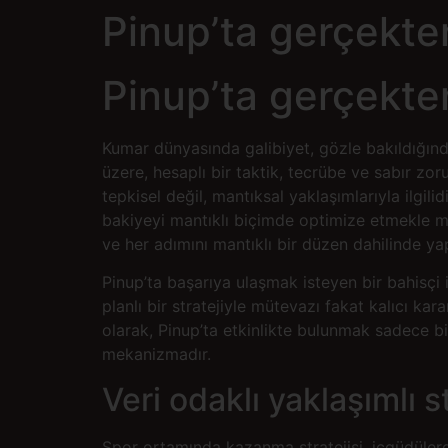
Pinup’ta gerçekten
Pinup’ta gerçekten
Kumar dünyasında galibiyet, gözle bakıldığında
üzere, hesaplı bir taktik, tecrübe ve sabır zo
tepkisel değil, mantıksal yaklaşımlarıyla ilgili
bakiyeyi mantıklı biçimde optimize etmekle m
ve her adımını mantıklı bir düzen dahilinde yap
Pinup’ta başarıya ulaşmak isteyen bir bahisçi 
planlı bir stratejiyle mütevazı fakat kalıcı k
olarak, Pinup’ta etkinlikte bulunmak sadece bir
mekanizmadır.
Veri odaklı yaklaşımlı st
Spor ortamında kazanma stratejisi, içgüdülerde