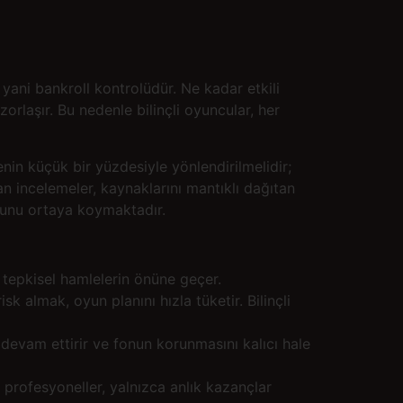
yani bankroll kontrolüdür. Ne kadar etkili
rlaşır. Bu nedenle bilinçli oyuncular, her
nin küçük bir yüzdesiyle yönlendirilmelidir;
n incelemeler, kaynaklarını mantıklı dağıtan
ğunu ortaya koymaktadır.
k tepkisel hamlelerin önüne geçer.
 almak, oyun planını hızla tüketir. Bilinçli
evam ettirir ve fonun korunmasını kalıcı hale
n profesyoneller, yalnızca anlık kazançlar