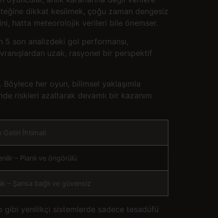
steğine dikkat kesilmek, çoğu zaman dengesiz
ini, hatta meteorolojik verileri bile önemser.
son 5 son analizdeki gol performansı,
avranışlardan uzak, rasyonel bir perspektif
r. Böylece her oyun, bilimsel yaklaşımla
imde riskleri azaltarak devamlı bir kazanım
ı Getiri İhtimali
nilir – Planlı ve öngörülü
k – Şansa bağlı ve güvensiz
up gibi yenilikçi sistemlerde sadece tesadüfü