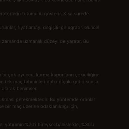
ratörlerin tutumunu gösterir. Kısa sürede
urumlar, fiyatlamayı değişikliğe uğratır. Güncel
nı zamanda uzmanlık düzeyi de yaratır. Bu
ta birçok oyuncu, karma kuponların çekiciliğine
şın tek maç tahminleri daha ölçülü getiri sunsa
ci olarak benimser.
 çıkması gerekmektedir. Bu yöntemde oranlar
e bir maç üzerine odaklanıldığı için,
n, yatırımın %70’i bireysel bahislerde, %30’u