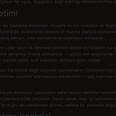
ir. Böylece her oyun, duygulara değil mantığa temellendirilmiş
etimi
 bir planlama disiplinidir. Pinup’ta bu tür oyunların en büy
liğidir. Stratejistler sadece ön hazırlık planıyla kısıtlanmaz
reket zamanı, canlı bahislerde en belirleyici noktasıdır.
im: Lider takım ilk devrede planların aksine zorlanabilir, bu 
 anlık gelişmeyi fırsata dönüştürür — çünkü veri analizlerine
 yapılan bahis, aynı beklenen neticeye getiri sağlar.
r, his temelli değil rasyonel davranmaktır. Deneyimli kişi, 
ahislerde saniyeler bile kazancı etkileyebilir — geç kalınmış 
 akışıyla deneyimli oyuncuların daha hesaplı hamleler vermesin
şen planların kritik zeminidir. Genel olarak, maç içi tahminle
’ta doğru anı yakalamayı bilmek, sadece bir prosedür değil,