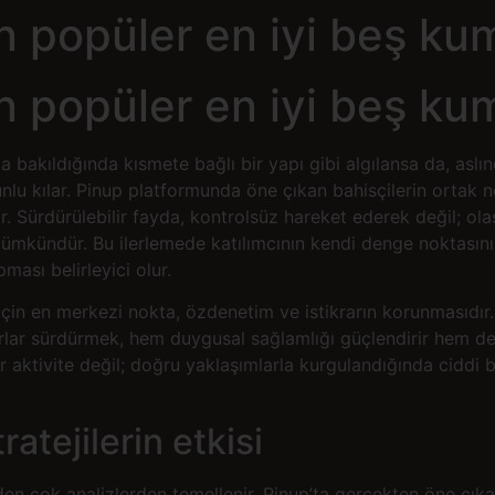
 popüler en iyi beş kuma
 popüler en iyi beş kuma
 bakıldığında kısmete bağlı bir yapı gibi algılansa da, aslı
runlu kılar. Pinup platformunda öne çıkan bahisçilerin ortak 
dir. Sürdürülebilir fayda, kontrolsüz hareket ederek değil; olas
ümkündür. Bu ilerlemede katılımcının kendi denge noktasını 
ması belirleyici olur.
için en merkezi nokta, özdenetim ve istikrarın korunmasıdır.
ararlar sürdürmek, hem duygusal sağlamlığı güçlendirir hem d
 aktivite değil; doğru yaklaşımlarla kurgulandığında ciddi bir
ratejilerin etkisi
n çok analizlerden temellenir. Pinup’ta gerçekten öne çıkan 