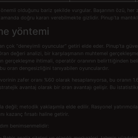
 önemli olduğunu bariz şekilde vurgular. Başarının özü, he
manda doğru kararı verebilmekte gizlidir. Pinup’ta mantıklı
tme yöntemi
an çok “deneyimli oyuncular” getiri elde eder. Pinup’ta güve
 Oran değeri analizi, bir karşılaşmanın muhtemel gerçekleşm
n gerçekleşme ihtimali, operatör oranının belirttiğinden bel
e bu oran dengesizliğini tanıyabilen oyunculardır.
vorinin zafer oranı %60 olarak hesaplanıyorsa, bu oranın 1.6
atejik avantaj olarak bir oran avantajı gelişir. Bu istatisti
 değil; metodik yaklaşımla elde edilir. Rasyonel yatırımcılar
 kazanç fırsatı haline getirir.
 adım benimsenmelidir:
Bahis analiz siteleri ve olasılık merkezleri, tahmin yüzdeleri