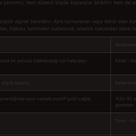
lece yatırımcı, hem düzenli küçük kazançlar biriktirir hem de a
yük ağırlık barındırır. Aynı turnuvadan veya etkisi olan oyu
den, ilişkisiz tahminleri kullanmak, analitik bakımdan daha ma
Birleştiri
zca bir sonuca odaklanıldığı için hata payı
Fazla – Do
a düşük kazanç.
Katlanarak
oynandığında uzun vadede pozitif getiri sağlar.
%25–40 ara
gerektirir.
Derin – Bi