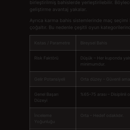
birleştirilmiş bahislerde yerleştirilebilir. Böy
geliştirme avantaj yakalar.
Ayrıca karma bahis sistemlerinde maç seçimi bü
çoğaltır. Bu nedenle çeşitli oyun kategorilerin
Kıstas / Parametre
Bireysel Bahis
Risk Faktörü
Düşük – Her kuponda yalnı
minimumdur.
Gelir Potansiyeli
Orta düzey – Güvenli am
Genel Başarı
%65–75 arası – Disiplinli 
Düzeyi
İnceleme
Orta – Hedef odaklıdır.
Yoğunluğu