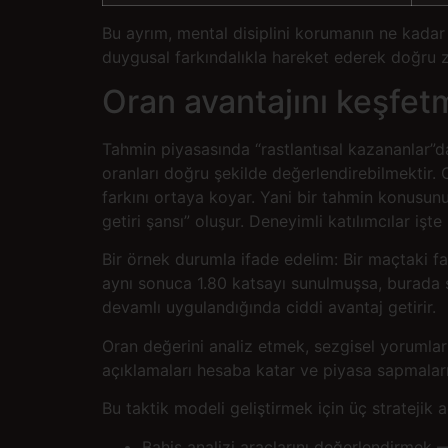
Bu ayrım, mental disiplini korumanın ne kadar
duygusal farkındalıkla hareket ederek doğru za
Oran avantajını keşfe
Tahmin piyasasında “rastlantısal kazananlar”d
oranları doğru şekilde değerlendirebilmektir.
farkını ortaya koyar. Yani bir tahmin konusunu
getiri şansı” oluşur. Deneyimli katılımcılar işt
Bir örnek durumla ifade edelim: Bir maçtaki fa
aynı sonuca 1.80 katsayı sunulmuşsa, burada str
devamlı uygulandığında ciddi avantaj getirir.
Oran değerini analiz etmek, sezgisel yorumlarla
açıklamaları hesaba katar ve piyasa sapmalarını
Bu taktik modeli geliştirmek için üç stratejik
Bahis analizi araçlarını değerlendirmek — 