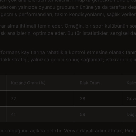
 ederken yalnızca oyuncu grubunun ününe ya da taraftar de
e geçmiş performansları, takım kondisyonlarını, sağlık veriler
ı karar alma ihtimali temin eder. Örneğin, bir spor kulübünün 
 analizlerini optimize eder. Bu tür istatistikler, sezgisel d
erformans kayıtlarına rahatlıkla kontrol etmesine olanak tanı
aklı strateji, yalnızca geçici sonuç sağlamaz; istikrarlı biç
Kazanç Oranı (%)
Risk Oranı
Kalıc
72
28
Güve
41
59
Düşü
rimli olduğunu açıkça belirtir. Veriye dayalı adım atmak, Pin