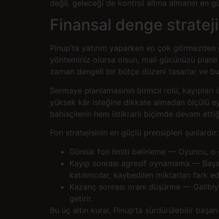
değil, geleceği de kontrol altına almanın en 
Finansal denge stratejis
Pinup’ta yatırım yaparken en çok görmezden gel
yönteminiz olursa olsun, mali gücünüzü planlı 
zaman dengeli bir bütçe düzeni tasarlar ve bu 
Sermaye planlamasının birincil rolü, kayıpları
yüksek kâr isteğine dikkate almadan ölçülü eyl
bahisçilerin hem istikrarlı biçimde devam et
Fon stratejisinin en güçlü prensipleri şunlardır:
Günlük fon limiti belirleme — Oyuncu, o g
Kayıp sonrası agresif oynamama — Başarısı
katılımcılar, kaybedilen miktarları fark ed
Kazanç sonrası oranı düşürme — Galibiye
getirir.
Bu üç altın kural, Pinup’ta sürdürülebilir başa