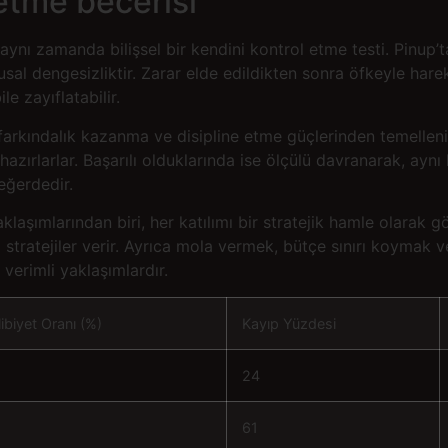
etme becerisi
ynı zamanda bilişsel bir kendini kontrol etme testi. Pinup’ta
sal dengesizliktir. Zarar elde edildikten sonra öfkeyle hare
e zayıflatabilir.
 farkındalık kazanma ve disipline etme güçlerinden temellenir
hazırlarlar. Başarılı olduklarında ise ölçülü davranarak, aynı k
eğerdedir.
laşımlarından biri, her katılımı bir stratejik hamle olarak g
ği stratejiler verir. Ayrıca mola vermek, bütçe sınırı koymak 
erimli yaklaşımlardır.
ibiyet Oranı (%)
Kayıp Yüzdesi
24
61