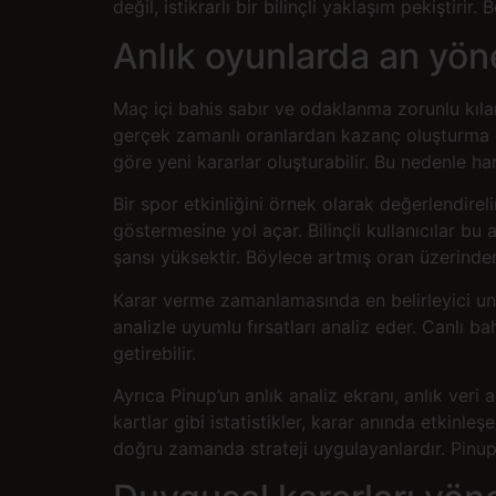
değil, istikrarlı bir bilinçli yaklaşım pekiştir
Anlık oyunlarda an yön
Maç içi bahis sabır ve odaklanma zorunlu kılan
gerçek zamanlı oranlardan kazanç oluşturma özel
göre yeni kararlar oluşturabilir. Bu nedenle ha
Bir spor etkinliğini örnek olarak değerlendirel
göstermesine yol açar. Bilinçli kullanıcılar bu
şansı yüksektir. Böylece artmış oran üzerinden
Karar verme zamanlamasında en belirleyici unsu
analizle uyumlu fırsatları analiz eder. Canlı b
getirebilir.
Ayrıca Pinup’un anlık analiz ekranı, anlık veri
kartlar gibi istatistikler, karar anında etkinle
doğru zamanda strateji uygulayanlardır. Pinup