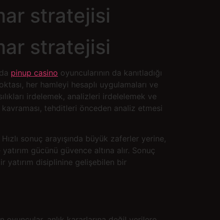
r stratejisi
r stratejisi
nda
pinup casino
oyuncularının da kanıtladığı
noktası, her hamleyi hesaplı uygulamaları ve
ılıkları irdelemek, analizleri irdelelemek ve
kavraması, tehditleri önceden analiz etmesi
 Hızlı sonuç arayışında büyük zaferler yerine,
e yatırım gücünü güvence altına alır. Sonuç
 yatırım disiplinine gelişebilen bir
oyuncular, anlık kararlarına değil verilere