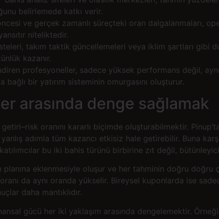
unu belirlemede katkı verir.
ncesi ve gerçek zamanlı süreçteki oran dalgalanmaları, ope
nsıtır niteliktedir.
teleri, takım taktik güncellemeleri veya iklim şartları gibi d
tünlük kazanır.
endiren profesyoneller, sadece yüksek performans değil, ay
 bağlı bir yatırım sisteminin omurgasını oluşturur.
sler arasında denge sağlamak
getiri–risk oranını kararlı biçimde oluşturabilmektir. Pinup’
 yanlış adımla tüm kazancı etkisiz hale getirebilir. Buna kar
 katılımcılar bu iki bahis türünü birbirine zıt değil, bütünleyi
n planına eklenmesiyle oluşur ve her tahminin doğru doğru
 oranı da aynı oranda yükselir. Bireysel kuponlarda ise sadec
uçlar daha mantıklıdır.
finansal gücü her iki yaklaşım arasında dengelemektir. Örneği