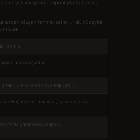
ra sıra yüksek getirili kuponlarla bütçesini
nlardan oluşan tahmin setleri, risk düzeyini
ntıklıdır.
lmiş Tahmin
ğruluk oranı düşüktür.
 artar – Çoklu tahmin avantajı vardır.
sı – Başarı oranı düşüktür; sabır ve analiz
rden fazla parametreyi kapsar.