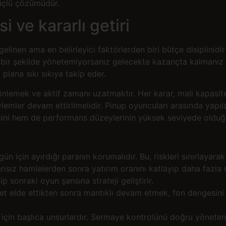
güçlü çözümüdür.
i ve kararlı getiri
inen ama en belirleyici faktörlerden biri bütçe disiplinidir 
bir şekilde yönetemiyorsanız gelecekte kazançta kalmanız zo
plana sıkı sıkıya takip eder.
 önlemek ve aktif zamanı uzatmaktır. Her karar, mali kapasite
emler devam ettirilmelidir. Pinup oyuncuları arasında yapıla
tiğini hem de performans düzeylerinin yüksek seviyede oldu
ün için ayırdığı paranın korumalıdır. Bu, riskleri sınırlayara
z hamlelerden sonra yatırım oranını katlayıp daha fazla risk
ip sonraki oyun şansına strateji geliştirir.
t elde ettikten sonra mantıklı devam etmek, fon dengesini d
rı için başlıca unsurlardır. Sermaye kontrolünü doğru yönete