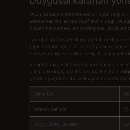
Duygusal kararları yön
Oyun, sadece matematiksel bir oyun değildir; a
edememesinin nedeni zayıf analiz değil, duygu
dikkati kaybetmek, en profesyonel taktikleri bil
Tecrübeli profesyonellerin önemli özelliği, öz
tepki vermez, disiplinli tarzda gelecek planını 
finansal denge ve kalıcı sonuçlar için hayati d
Pinup’ta duygusal dengeyi korumanın en iyi yak
dürtülerin değil, analitik düşüncenin belirledi
gözden geçirmek da içsel uyumu destekleyen v
Bahis Türü
Gal
Stratejik Bahisler
76
Duygu Temelli Bahisler
39