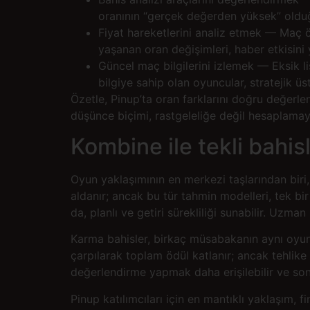
oranının “gerçek değerden yüksek” olduğ
Fiyat hareketlerini analiz etmek — Maç ö
yaşanan oran değişimleri, haber etkisini ya
Güncel maç bilgilerini izlemek — Eksik lis
bilgiye sahip olan oyuncular, stratejik üs
Özetle, Pinup’ta oran farklarını doğru değerl
düşünce biçimi, rastgeleliğe değil hesaplamaya
Kombine ile tekli bahi
Oyun yaklaşımının en merkezi taşlarından biri, 
aldanır; ancak bu tür tahmin modelleri, tek bir
da, planlı ve getiri sürekliliği sunabilir. Uzman
Karma bahisler, birkaç müsabakanın aynı oyu
çarpılarak toplam ödül katlanır; ancak tehlike
değerlendirme yapmak daha erişilebilir ve son
Pinup katılımcıları için en mantıklı yaklaşım, 