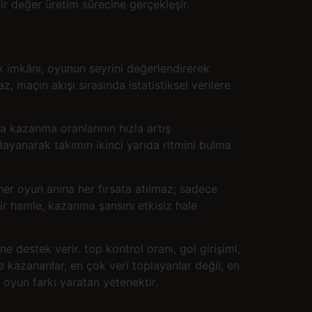
 bir değer üretim sürecine gerçekleşir.
ük imkânı, oyunun seyrini değerlendirerek
, maçın akışı sırasında istatistiksel verilere
da kazanma oranlarının hızla artış
 dayanarak takımın ikinci yarıda ritmini bulma
her oyun anına her fırsata atılmaz; sadece
bir hamle, kazanma şansını etkisiz hale
e destek verir. top kontrol oranı, gol girişimi,
rde kazananlar, en çok veri toplayanlar değil, en
 oyun farkı yaratan yetenektir.