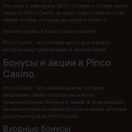
это риск, и вам нужно быть готовым к потере своих
средств. Pinco Casino не несет ответственности за
любые потери, которые вы можете понести.
Начните играть в Pinco Casino сегодня!
Pinco Casino – это лучшее место для игроков,
которые ищут развлечения и приключения!
Бонусы и акции в Pinco
Casino
Pinco Casino – это онлайн-казино, которое
предлагает своим игрокам множество
привлекательных бонусов и акций. В этом разделе
мы рассмотрим основные бонусы и акции, которые
доступны игрокам Pinco Casino.
Входные бонусы