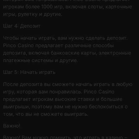
игрокам более 1000 игр, включая слоты, карточные
игры, рулетку и другие.
Шаг 4: Депозит
Чтобы начать играть, вам нужно сделать депозит.
Pinco Casino предлагает различные способы
депозита, включая банковские карты, электронные
платежные системы и другие.
Шаг 5: Начать играть
После депозита вы сможете начать играть в любую
игру, которая вам понравилась. Pinco Casino
предлагает игрокам высокие ставки и большие
выигрыши, поэтому вам не нужно беспокоиться о
том, что вы не сможете выиграть.
Важно!
Важно! Вам нужно помнить, что играть в казино –