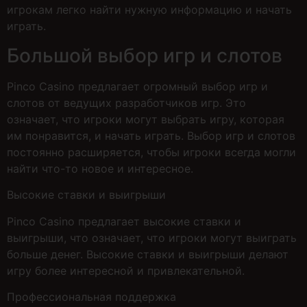
игрокам легко найти нужную информацию и начать
играть.
Большой выбор игр и слотов
Pinco Casino предлагает огромный выбор игр и
слотов от ведущих разработчиков игр. Это
означает, что игроки могут выбрать игру, которая
им понравится, и начать играть. Выбор игр и слотов
постоянно расширяется, чтобы игроки всегда могли
найти что-то новое и интересное.
Высокие ставки и выигрыши
Pinco Casino предлагает высокие ставки и
выигрыши, что означает, что игроки могут выиграть
больше денег. Высокие ставки и выигрыши делают
игру более интересной и привлекательной.
Профессиональная поддержка