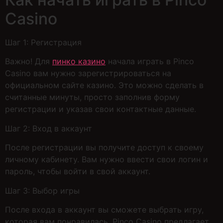
Casino
Шаг 1: Регистрация
Важно! Для
пинко казино
начала играть в Pinco
Casino вам нужно зарегистрироваться на
официальном сайте казино. Это можно сделать в
считанные минуты, просто заполнив форму
регистрации и указав свои контактные данные.
Шаг 2: Вход в аккаунт
После регистрации вы получите доступ к своему
личному кабинету. Вам нужно ввести свои логин и
пароль, чтобы войти в свой аккаунт.
Шаг 3: Выбор игры
После входа в аккаунт вы сможете выбрать игру,
которая вам понравилась. Pinco Casino предлагает