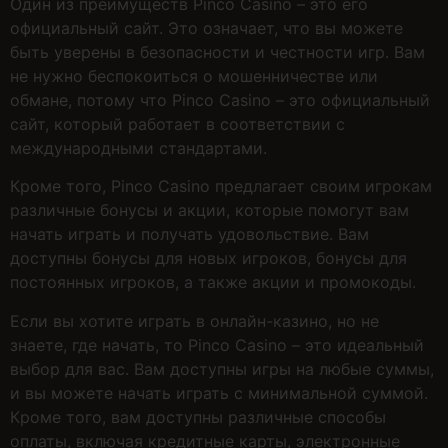
Один из преимуществ Pinco Casino – это его
официальный сайт. Это означает, что вы можете
быть уверены в безопасности и честности игр. Вам
не нужно беспокоиться о мошенничестве или
обмане, потому что Pinco Casino – это официальный
сайт, который работает в соответствии с
международными стандартами.
Кроме того, Pinco Casino предлагает своим игрокам
различные бонусы и акции, которые помогут вам
начать играть и получать удовольствие. Вам
доступны бонусы для новых игроков, бонусы для
постоянных игроков, а также акции и промокоды.
Если вы хотите играть в онлайн-казино, но не
знаете, где начать, то Pinco Casino – это идеальный
выбор для вас. Вам доступны игры на любые суммы,
и вы можете начать играть с минимальной суммой.
Кроме того, вам доступны различные способы
оплаты, включая кредитные карты, электронные