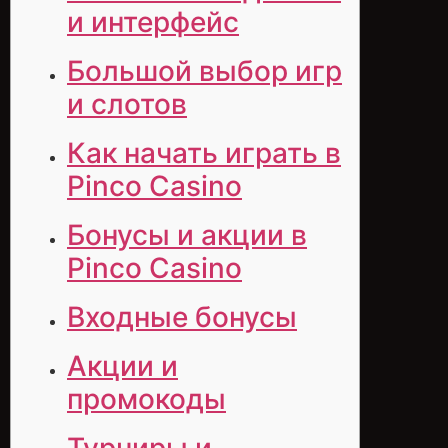
и интерфейс
Большой выбор игр
и слотов
Как начать играть в
Pinco Casino
Бонусы и акции в
Pinco Casino
Входные бонусы
Акции и
промокоды