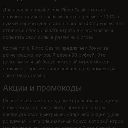
Для начала, новый игрок Pinco Casino может
получить приветственный бонус в размере 100% от
суммы первого депозита, не более 5000 рублей. Это
отличный способ начать играть в Pinco Casino и
испытать свои силы в различных играх.
Кроме того, Pinco Casino предлагает бонус за
регистрацию, который равен 50 рублей. Это
дополнительный бонус, который игрок может
получить, зарегистрировавшись на официальном
сайте Pinco Casino.
Акции и промокоды
Pinco Casino также предлагает различные акции и
промокоды, которые могут помочь игрокам
увеличить свои выигрыши. Например, акция “День
рождения” – это специальный бонус, который игрок
может получить, если он играет в Pinco Casino в