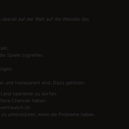
n überall auf der Welt auf die Website des
llt.
ie Spiele zugreifen.
olgen.
air und transparent sind. Dazu gehören:
 Land operieren zu dürfen.
r faire Chancen haben.
ertraulich ist.
 zu unterstützen, wenn sie Probleme haben.