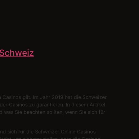
 Schweiz
e Casinos gilt. Im Jahr 2019 hat die Schweizer
der Casinos zu garantieren. In diesem Artikel
d was Sie beachten sollten, wenn Sie sich für
nd sich für die Schweizer Online Casinos
iedet, um sicherzustellen, dass die Casinos