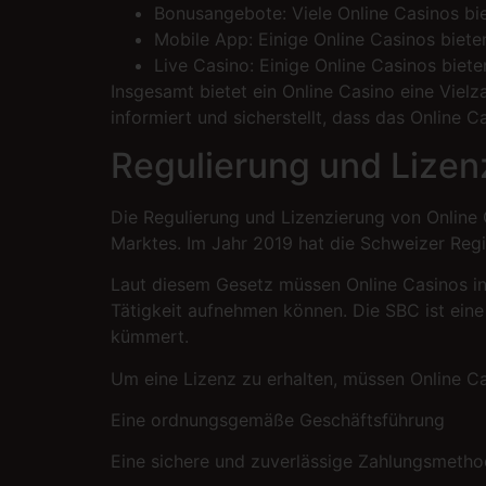
Bonusangebote: Viele Online Casinos bi
Mobile App: Einige Online Casinos biete
Live Casino: Einige Online Casinos biete
Insgesamt bietet ein Online Casino eine Vielz
informiert und sicherstellt, dass das Online 
Regulierung und Lizen
Die Regulierung und Lizenzierung von Online C
Marktes. Im Jahr 2019 hat die Schweizer Regi
Laut diesem Gesetz müssen Online Casinos in
Tätigkeit aufnehmen können. Die SBC ist ein
kümmert.
Um eine Lizenz zu erhalten, müssen Online C
Eine ordnungsgemäße Geschäftsführung
Eine sichere und zuverlässige Zahlungsmeth