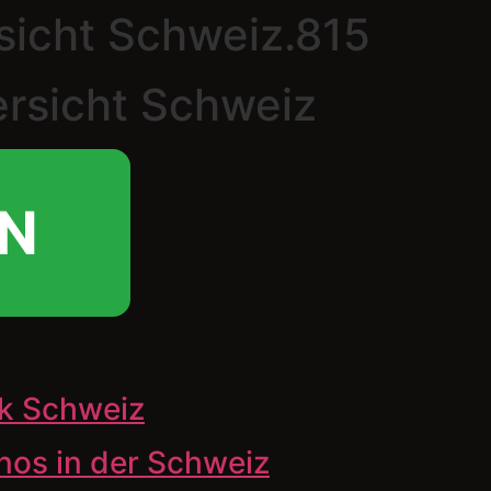
sicht Schweiz.815
ersicht Schweiz
EN
ck Schweiz
nos in der Schweiz