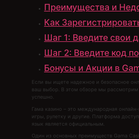
Преимущества и Недо
Как Зарегистрировать
Шаг 1: Введите свои 
Шаг 2: Введите код 
Бонусы и Акции в Ga
Если вы ищете надежное и безопасное онла
ваш выбор. В этом обзоре мы рассмотрим 
успешно.
Гама казино – это международная онлайн-
игры, рулетку и другие. Платформа доступ
язык является официальным.
Один из основных преимуществ Gama Casin