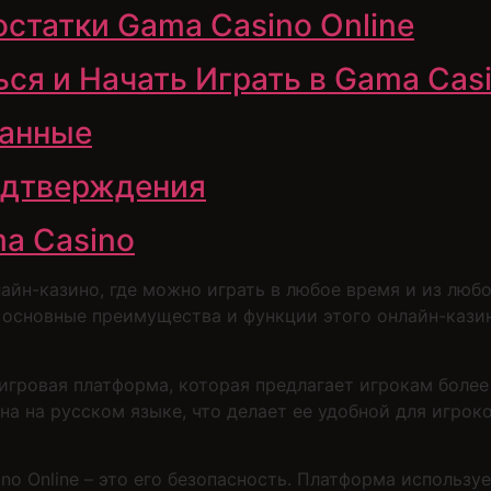
статки Gama Casino Online
ся и Начать Играть в Gama Casi
данные
подтверждения
ma Casino
йн-казино, где можно играть в любое время и из любой
основные преимущества и функции этого онлайн-казин
игровая платформа, которая предлагает игрокам более 
на на русском языке, что делает ее удобной для игроко
o Online – это его безопасность. Платформа использу