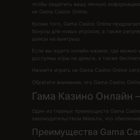
чтобы защитить вашу личную информацию и
на Gama Casino Online.
Кроме того, Gama Casino Online предлага
бонусы для новых игроков, а также регул
шансы на выигрыш.
Если вы ищете онлайн-казино, где можно и
доступны игры на деньги, а также бесплат
Начните играть на Gama Casino Online сего
Обратите внимание, что Gama Casino Onlin
Гама Казино Онлайн –
Один из главных преимуществ Gama Casino
законодательством Мальты, что обеспечив
Преимущества Gama Cas