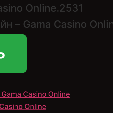
sino Online.2531
йн – Gama Casino Onli
Ь
 Gama Casino Online
asino Online