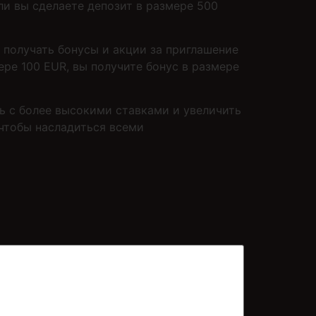
ли вы сделаете депозит в размере 500
 получать бонусы и акции за приглашение
ере 100 EUR, вы получите бонус в размере
ть с более высокими ставками и увеличить
 чтобы насладиться всеми