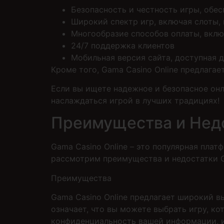
Безопасность и честность игры, обе
Широкий спектр игр, включая слоты,
Многообразие способов оплаты, вклю
24/7 поддержка клиентов
Мобильная версия сайта, доступная 
Кроме того, Gama Casino Online предлагае
Если вы ищете надежное и безопасное онла
наслаждаться игрой в лучших традициях!
Преимущества и Недо
Gama Casino Online – это популярная пла
рассмотрим преимущества и недостатки G
Преимущества
Gama Casino Online предлагает широкий вы
означает, что вы можете выбрать игру, ко
конфиденциальность вашей информации, 