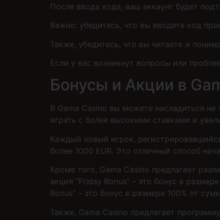
После ввода кода, ваш аккаунт будет подт
Важно: убедитесь, что вы вводите код пра
Также, убедитесь, что вы читаете и поним
Если у вас возникнут вопросы или пробле
Бонусы и Акции в Ga
В Gama Casino вы можете насладиться не т
играть с более высокими ставками и увел
Каждый новый игрок, регистрировавшийся 
более 1000 EUR. Это отличный способ нач
Кроме того, Gama Casino предлагает разл
акция “Friday Bonus” – это бонус в разме
Bonus” – это бонус в размере 100% от сум
Также, Gama Casino предлагает программу