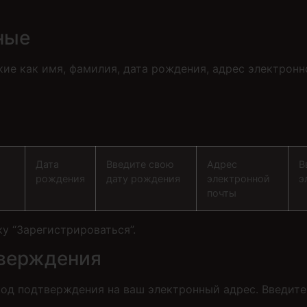
ные
ие как имя, фамилия, дата рождения, адрес электронно
Дата
Введите свою
Адрес
В
рождения
дату рождения
электронной
э
почты
у “Зарегистрироваться”.
тверждения
код подтверждения на ваш электронный адрес. Введите