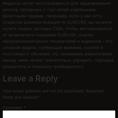
Индексы могут использоваться для хеджирования
рисков, связанных с торговлей отдельными
валютными парами. Например, если у вас есть
открытая длинная позиция по EUR/USD, вы можете
купить индекс доллара США, чтобы застраховаться
от возможного снижения EUR/USD. Анализ
макроэкономических показателей и индексов – это
сложная задача, требующая времени, усилий и
постоянного обучения. Но, понимание взаимосвязи
между ними может значительно улучшить торговые
результаты и повысить прибыльность.
Leave a Reply
Your email address will not be published.
Required
fields are marked
*
Comment
*