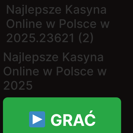
Najlepsze Kasyna
Online w Polsce w
2025.23621 (2)
Najlepsze Kasyna
Online w Polsce w
2025
GRAĆ