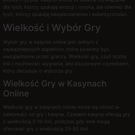
dla tych, którzy szukają emocji i ryzyka, ale również dla
tych, którzy szukają bezpieczeństwa i autentyczności.
Wielkość i Wybór Gry
Wybór gry w kasynie online jest jednym z
najważniejszych aspektów, które powinny być
uwzględnione przez graczy. Wielkość gry, czyli liczba
linii i możliwości wygrania, jest kluczowym czynnikiem,
który decyduje o wyborze gry.
Wielkość Gry w Kasynach
Online
Wielkość gry w kasynach online może się różnić w
zależności od gry i kasyna. Czasami kasyna oferują gry
z wielkością 5-10 linii, podczas gdy inne mogą
oferować gry z wielkością 20-50 linii.