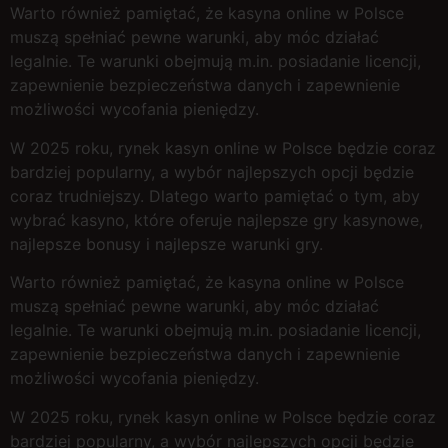
Warto również pamiętać, że kasyna online w Polsce
muszą spełniać pewne warunki, aby móc działać
legalnie. Te warunki obejmują m.in. posiadanie licencji,
zapewnienie bezpieczeństwa danych i zapewnienie
możliwości wycofania pieniędzy.
W 2025 roku, rynek kasyn online w Polsce będzie coraz
bardziej popularny, a wybór najlepszych opcji będzie
coraz trudniejszy. Dlatego warto pamiętać o tym, aby
wybrać kasyno, które oferuje najlepsze gry kasynowe,
najlepsze bonusy i najlepsze warunki gry.
Warto również pamiętać, że kasyna online w Polsce
muszą spełniać pewne warunki, aby móc działać
legalnie. Te warunki obejmują m.in. posiadanie licencji,
zapewnienie bezpieczeństwa danych i zapewnienie
możliwości wycofania pieniędzy.
W 2025 roku, rynek kasyn online w Polsce będzie coraz
bardziej popularny, a wybór najlepszych opcji będzie