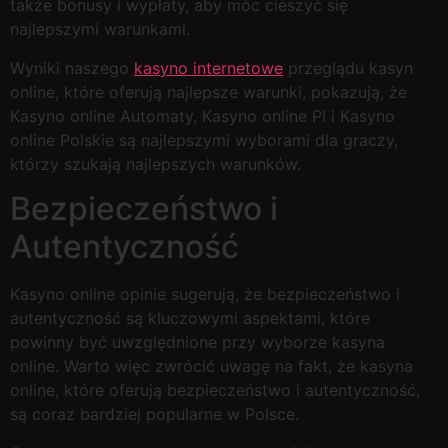
także bonusy i wypłaty, aby móc cieszyć się
najlepszymi warunkami.
Wyniki naszego
kasyno internetowe
przeglądu kasyn
online, które oferują najlepsze warunki, pokazują, że
Kasyno online Automaty, Kasyno online Pl i Kasyno
online Polskie są najlepszymi wyborami dla graczy,
którzy szukają najlepszych warunków.
Bezpieczeństwo i
Autentyczność
Kasyno online opinie sugerują, że bezpieczeństwo i
autentyczność są kluczowymi aspektami, które
powinny być uwzględnione przy wyborze kasyna
online. Warto więc zwrócić uwagę na fakt, że kasyna
online, które oferują bezpieczeństwo i autentyczność,
są coraz bardziej popularne w Polsce.