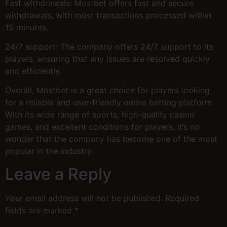
Fast withdrawals: Mostbet offers fast and secure
withdrawals, with most transactions processed within
15 minutes.
24/7 support: The company offers 24/7 support to its
players, ensuring that any issues are resolved quickly
and efficiently.
Overall, Mostbet is a great choice for players looking
for a reliable and user-friendly online betting platform.
With its wide range of sports, high-quality casino
games, and excellent conditions for players, it’s no
wonder that the company has become one of the most
popular in the industry.
Leave a Reply
Your email address will not be published.
Required
fields are marked
*