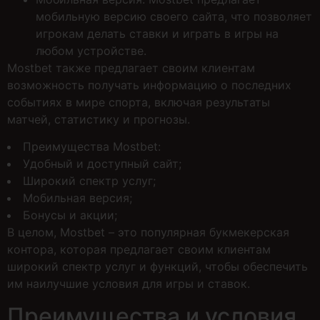
мобильную версию своего сайта, что позволяет
игрокам делать ставки и играть в игры на
любом устройстве.
Mostbet также предлагает своим клиентам
возможность получать информацию о последних
событиях в мире спорта, включая результаты
матчей, статистику и прогнозы.
Преимущества Mostbet:
Удобный и доступный сайт;
Широкий спектр услуг;
Мобильная версия;
Бонусы и акции;
В целом, Mostbet – это популярная букмекерская
контора, которая предлагает своим клиентам
широкий спектр услуг и функций, чтобы обеспечить
им наилучшие условия для игры и ставок.
Преимущества и условия