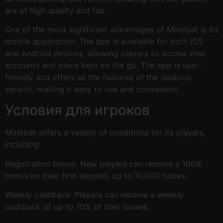
are of high quality and fair.
One of the most significant advantages of Mostbet is its
mobile application. The app is available for both iOS
and Android devices, allowing players to access their
accounts and place bets on the go. The app is user-
friendly and offers all the features of the desktop
version, making it easy to use and convenient.
Условия для игроков
Mostbet offers a variety of conditions for its players,
including:
Registration bonus: New players can receive a 100%
bonus on their first deposit, up to 10,000 rubles.
Weekly cashback: Players can receive a weekly
cashback of up to 10% of their losses.