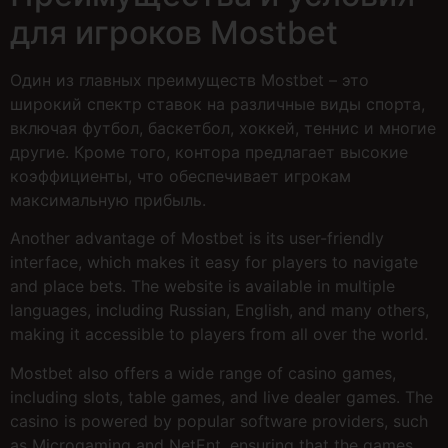
для игроков Mostbet
Один из главных преимуществ Mostbet – это
широкий спектр ставок на различные виды спорта,
включая футбол, баскетбол, хоккей, теннис и многие
другие. Кроме того, контора предлагает высокие
коэффициенты, что обеспечивает игрокам
максимальную прибыль.
Another advantage of Mostbet is its user-friendly
interface, which makes it easy for players to navigate
and place bets. The website is available in multiple
languages, including Russian, English, and many others,
making it accessible to players from all over the world.
Mostbet also offers a wide range of casino games,
including slots, table games, and live dealer games. The
casino is powered by popular software providers, such
as Microgaming and NetEnt, ensuring that the games