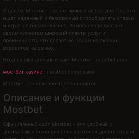
В целом, Мостбет – это отличный выбор для тех, кто
ищет надежный и безопасный способ делать ставки
и играть в онлайн-казино. Компания предлагает
своим клиентам широкий спектр услуг и
преимуществ, что делает ее одним из лучших
вариантов на рынке.
Вход на официальный сайт Мостбет: mostbet.com
мостбет казино
: mostbet.com/casino
Мостбет зеркало: mostbet.com/mirror
Описание и функции
Mostbet
Официальный сайт Mostbet – это удобный и
доступный способ для пользователей делать ставки,
играть в игры и получать информацию о последних