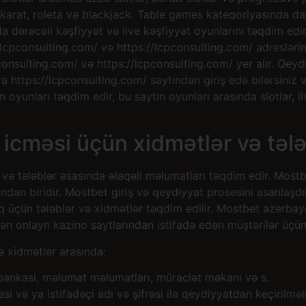
bakarat, roleta və blackjack. Table games kateqoriyasında da
 dərəcəli kəşfiyyət və live kəşfiyyət oyunlarını təqdim edir
://lcpconsulting.com/ və https://lcpconsulting.com/ adresləri
consulting.com/ və https://lcpconsulting.com/ yer alır. Qeyd
a https://lcpconsulting.com/ saytından giriş edə bilərsiniz 
 oyunları təqdim edir, bu saytın oyunları arasında slotlar, l
icməsi üçün xidmətlər və tələ
və tələblər əsasında əlaqəli məlumatları təqdim edir. Most
ından biridir. Mostbet giriş və qeydiyyat prosesini asanlaşd
 üçün tələblər və xidmətlər təqdim edilir. Mostbet azerbay
lən onlayn kazino saytlarından istifadə edən müştərilər üçü
ə xidmətlər arasında:
 bankasi, məlumat məlumatları, müraciət məkanı və s.
 və ya istifadəçi adı və şifrəsi ilə qeydiyyatdan keçirilməli