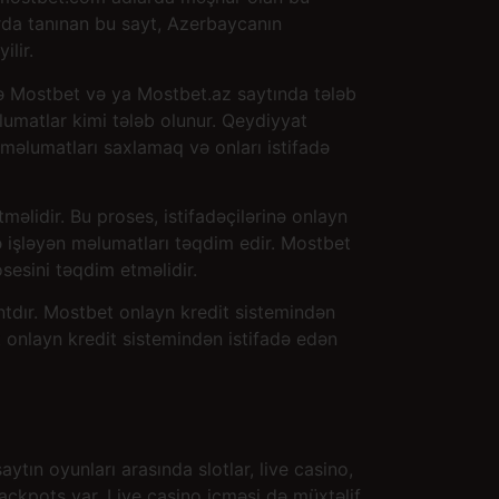
rda tanınan bu sayt, Azerbaycanın
ilir.
rə Mostbet və ya Mostbet.az saytında tələb
lumatlar kimi tələb olunur. Qeydiyyat
 məlumatları saxlamaq və onları istifadə
məlidir. Bu proses, istifadəçilərinə onlayn
ə işləyən məlumatları təqdim edir. Mostbet
sesini təqdim etməlidir.
ntdır. Mostbet onlayn kredit sistemindən
t onlayn kredit sistemindən istifadə edən
ytın oyunları arasında slotlar, live casino,
jackpots var. Live casino icməsi də müxtəlif