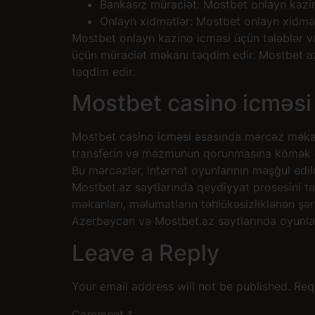
Bankasız müraciət: Mostbet onlayn kazi
Onlayn xidmətlər: Mostbet onlayn xidmətl
Mostbet onlayn kazino icməsi üçün tələblər və
üçün müraciət məkanı təqdim edir. Mostbet az
təqdim edir.
Mostbet casino icməsi 
Mostbet casino icməsi əsasında mərcəz məkanl
transferin və məzmunun qorunmasına kömək edi
Bu mərcəzlər, internet oyunlarının məşğul edi
Mostbet.az saytlarında qeydiyyat prosesini 
məkanları, məlumatların təhlükəsizliklənən ş
Azerbaycan və Mostbet.az saytlarında oyunları
Leave a Reply
Your email address will not be published.
Req
Comment
*