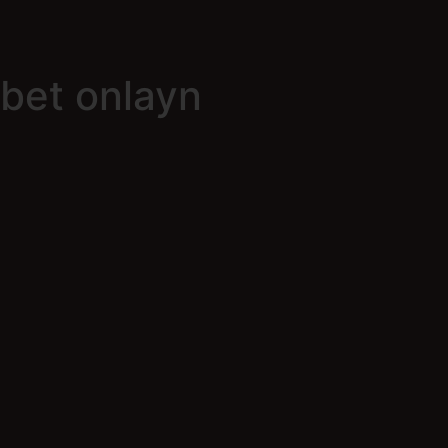
bet onlayn