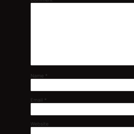
Name
*
Email
*
Website