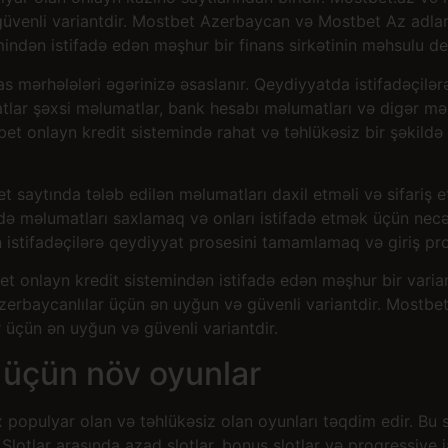
güvenli variantdir. Mostbet Azerbaycan və Mostbet Az adla
indən istifadə edən məşhur bir finans sirkətinin məhsulu dey
 mərhələləri əgərinizə əsaslanır. Qeydiyyatda istifadəçilə
atlar şəxsi məlumatlar, bank hesabı məlumatları və digər mə
et onlayn kredit sistemində rahat və təhlükəsiz bir şəkildə
 saytında tələb edilən məlumatları daxil etməli və sifariş et
ildə məlumatları saxlamaq və onları istifadə etmək üçün nec
 istifadəçilərə qeydiyyat prosesini tamamlamaq və giriş pro
t onlayn kredit sistemindən istifadə edən məşhur bir varia
Azerbaycanlılar üçün ən uyğun və güvenli variantdir. Mostbe
r üçün ən uyğun və güvenli variantdir.
 üçün növ oyunlar
populyar olan və təhlükəsiz olan oyunları təqdim edir. Bu sa
 Slotlar arasında azad slotlar, bonus slotlar və progressive 