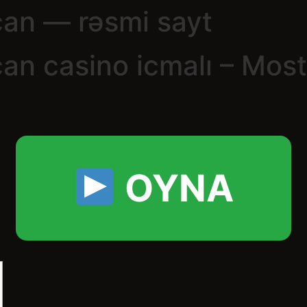
an — rəsmi sayt
n casino icmalı – Most
OYNA