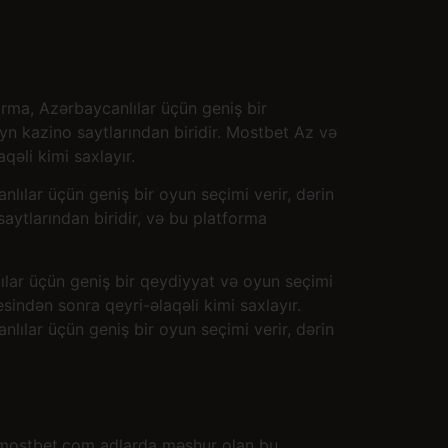
rma, Azərbaycanlılar üçün geniş bir
yn kazino saytlarından biridir. Mostbet Az və
əli kimi saxlayır.
lılar üçün geniş bir oyun seçimi verir, dərin
aytlarından biridir, və bu platforma
lar üçün geniş bir qeydiyyat və oyun seçimi
sindən sonra qeyri-əlaqəli kimi saxlayır.
lılar üçün geniş bir oyun seçimi verir, dərin
ə mostbet.com adlarda məşhur olan bu