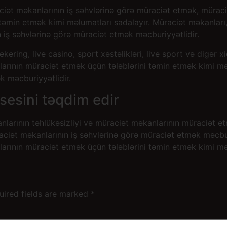
ət məkanlarının iş səhvlərinə görə müraciət etmək, müraciə
 təmin etmək kimi məlumatları sadalayır. Müraciət məkanları
 iş səhvlərinə görə müraciət etmək məcburiyyətlidir.
ring, live casino, sport xəstəlikləri, live sport və digər x
larının müraciət etmək üçün tələblərini təmin etmək kimi mə
k məcburiyyətlidir.
esini təqdim edir
larının təhlükəsizliyi və müraciət məkanlarının müraciət et
aciət məkanlarının iş səhvlərinə görə müraciət etmək məcbur
larının müraciət etmək üçün tələblərini təmin etmək kimi mə
uired fields are marked
*