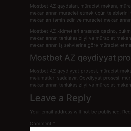
Mostbet AZ qaydaları, müraciət məkanı, müraci
məkanlarının müraciət etmək üçün tələblərini
məkanları təmin edir və müraciət məkanlarının
Mostbet AZ xidmətləri arasında qazino, bukmeke
məkanlarının təhlükəsizliyi və müraciət məkan
məkanlarının iş səhvlərinə görə müraciət etmə
Mostbet AZ qeydiyyat pros
Mostbet AZ qeydiyyat prosesi, müraciət məkan
məlumatları sadalayır. Qeydiyyat prosesi, mür
məkanlarının təhlükəsizliyi və müraciət məkan
Leave a Reply
Your email address will not be published.
Req
Comment
*