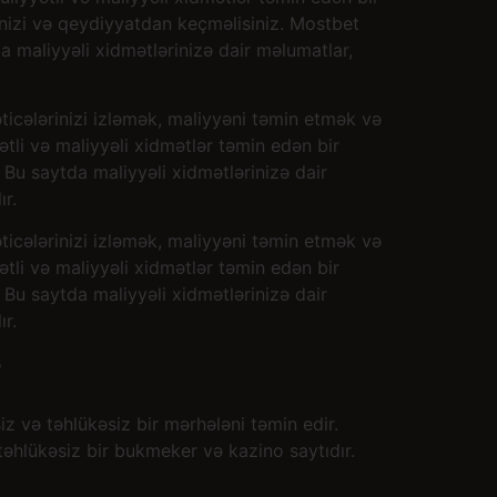
inizi və qeydiyyatdan keçməlisiniz. Mostbet
 maliyyəli xidmətlərinizə dair məlumatlar,
əticələrinizi izləmək, maliyyəni təmin etmək və
tli və maliyyəli xidmətlər təmin edən bir
 Bu saytda maliyyəli xidmətlərinizə dair
r.
əticələrinizi izləmək, maliyyəni təmin etmək və
tli və maliyyəli xidmətlər təmin edən bir
 Bu saytda maliyyəli xidmətlərinizə dair
r.
r
 və təhlükəsiz bir mərhələni təmin edir.
əhlükəsiz bir bukmeker və kazino saytıdır.