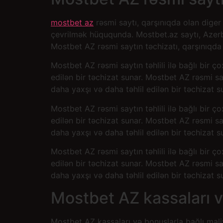
mostbet az
rəsmi saytı, qarşınıqda olan diger
çevrilmək hüququnda. Mostbet.az saytı, Azerba
Mostbet AZ rəsmi saytın təchizatı, qarşınıqda 
Mostbet AZ rəsmi saytın təhlili ilə bağlı bir 
edilən bir təchizat sunar. Mostbet AZ rəsmi sa
daha yaxşı və daha təhlil edilən bir təchizat s
Mostbet AZ rəsmi saytın təhlili ilə bağlı bir 
edilən bir təchizat sunar. Mostbet AZ rəsmi sa
daha yaxşı və daha təhlil edilən bir təchizat s
Mostbet AZ rəsmi saytın təhlili ilə bağlı bir 
edilən bir təchizat sunar. Mostbet AZ rəsmi sa
daha yaxşı və daha təhlil edilən bir təchizat s
Mostbet AZ kassaları v
Mostbet AZ kassaları və bonuslarla bağlı maliy