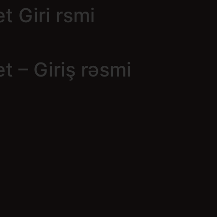
 Giri rsmi
 – Giriş rəsmi