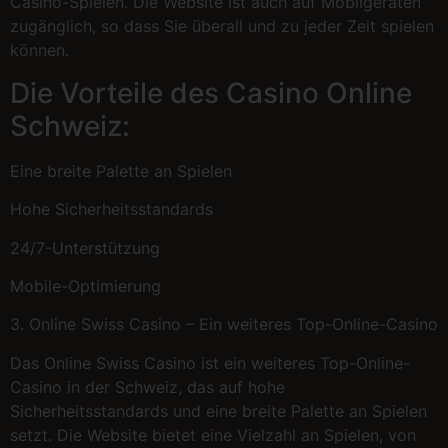
Casino-Spielen. Die Website ist auch auf Mobilgeräten
zugänglich, so dass Sie überall und zu jeder Zeit spielen
können.
Die Vorteile des Casino Online
Schweiz:
Eine breite Palette an Spielen
Hohe Sicherheitsstandards
24/7-Unterstützung
Mobile-Optimierung
3. Online Swiss Casino – Ein weiteres Top-Online-Casino
Das Online Swiss Casino ist ein weiteres Top-Online-
Casino in der Schweiz, das auf hohe
Sicherheitsstandards und eine breite Palette an Spielen
setzt. Die Website bietet eine Vielzahl an Spielen, von