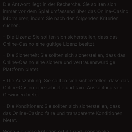
Die Antwort liegt in der Recherche. Sie sollten sich
immer vor dem Spiel umfassend über das Online-Casino
informieren, indem Sie nach den folgenden Kriterien
suchen:
– Die Lizenz: Sie sollten sich sicherstellen, dass das
Online-Casino eine gültige Lizenz besitzt.
– Die Sicherheit: Sie sollten sich sicherstellen, dass das
Online-Casino eine sichere und vertrauenswürdige
Plattform bietet.
– Die Auszahlung: Sie sollten sich sicherstellen, dass das
Online-Casino eine schnelle und faire Auszahlung von
Gewinnen bietet.
– Die Konditionen: Sie sollten sich sicherstellen, dass
das Online-Casino faire und transparente Konditionen
bietet.
Wenn Sie diese Kriterien erfüllt sind, können Sie