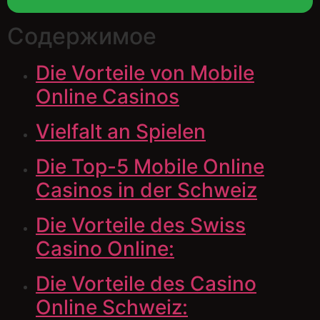
Содержимое
Die Vorteile von Mobile
Online Casinos
Vielfalt an Spielen
Die Top-5 Mobile Online
Casinos in der Schweiz
Die Vorteile des Swiss
Casino Online:
Die Vorteile des Casino
Online Schweiz: