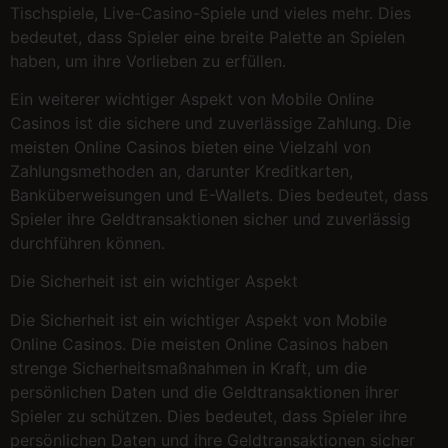
Tischspiele, Live-Casino-Spiele und vieles mehr. Dies
bedeutet, dass Spieler eine breite Palette an Spielen
haben, um ihre Vorlieben zu erfüllen.
Ein weiterer wichtiger Aspekt von Mobile Online
Casinos ist die sichere und zuverlässige Zahlung. Die
meisten Online Casinos bieten eine Vielzahl von
Zahlungsmethoden an, darunter Kreditkarten,
Banküberweisungen und E-Wallets. Dies bedeutet, dass
Spieler ihre Geldtransaktionen sicher und zuverlässig
durchführen können.
Die Sicherheit ist ein wichtiger Aspekt
Die Sicherheit ist ein wichtiger Aspekt von Mobile
Online Casinos. Die meisten Online Casinos haben
strenge Sicherheitsmaßnahmen in Kraft, um die
persönlichen Daten und die Geldtransaktionen ihrer
Spieler zu schützen. Dies bedeutet, dass Spieler ihre
persönlichen Daten und ihre Geldtransaktionen sicher