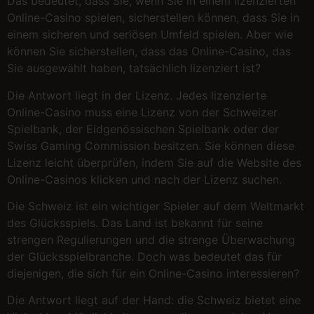
Das bedeutet, dass Sie, wenn Sie in einem lizenzierten
Online-Casino spielen, sicherstellen können, dass Sie in
einem sicheren und seriösen Umfeld spielen. Aber wie
können Sie sicherstellen, dass das Online-Casino, das
Sie ausgewählt haben, tatsächlich lizenziert ist?
Die Antwort liegt in der Lizenz. Jedes lizenzierte
Online-Casino muss eine Lizenz von der Schweizer
Spielbank, der Eidgenössischen Spielbank oder der
Swiss Gaming Commission besitzen. Sie können diese
Lizenz leicht überprüfen, indem Sie auf die Website des
Online-Casinos klicken und nach der Lizenz suchen.
Die Schweiz ist ein wichtiger Spieler auf dem Weltmarkt
des Glücksspiels. Das Land ist bekannt für seine
strengen Regulierungen und die strenge Überwachung
der Glücksspielbranche. Doch was bedeutet das für
diejenigen, die sich für ein Online-Casino interessieren?
Die Antwort liegt auf der Hand: die Schweiz bietet eine