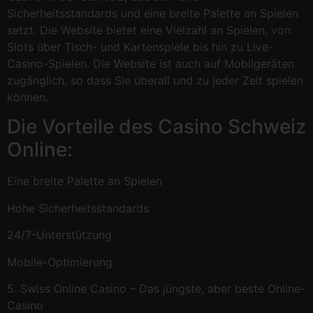
Sicherheitsstandards und eine breite Palette an Spielen
setzt. Die Website bietet eine Vielzahl an Spielen, von
Slots über Tisch- und Kartenspiele bis hin zu Live-
Casino-Spielen. Die Website ist auch auf Mobilgeräten
zugänglich, so dass Sie überall und zu jeder Zeit spielen
können.
Die Vorteile des Casino Schweiz
Online:
Eine breite Palette an Spielen
Hohe Sicherheitsstandards
24/7-Unterstützung
Mobile-Optimierung
5. Swiss Online Casino – Das jüngste, aber beste Online-
Casino