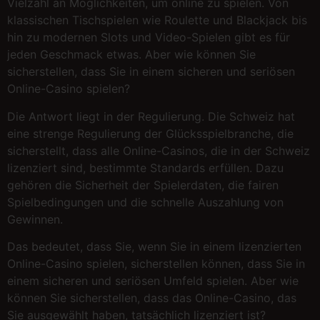
Vielzahl an Möglichkeiten, um online zu spielen. Von
klassischen Tischspielen wie Roulette und Blackjack bis
hin zu modernen Slots und Video-Spielen gibt es für
jeden Geschmack etwas. Aber wie können Sie
sicherstellen, dass Sie in einem sicheren und seriösen
Online-Casino spielen?
Die Antwort liegt in der Regulierung. Die Schweiz hat
eine strenge Regulierung der Glücksspielbranche, die
sicherstellt, dass alle Online-Casinos, die in der Schweiz
lizenziert sind, bestimmte Standards erfüllen. Dazu
gehören die Sicherheit der Spielerdaten, die fairen
Spielbedingungen und die schnelle Auszahlung von
Gewinnen.
Das bedeutet, dass Sie, wenn Sie in einem lizenzierten
Online-Casino spielen, sicherstellen können, dass Sie in
einem sicheren und seriösen Umfeld spielen. Aber wie
können Sie sicherstellen, dass das Online-Casino, das
Sie ausgewählt haben, tatsächlich lizenziert ist?