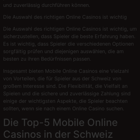
und zuverlässig durchführen können.
Die Auswahl des richtigen Online Casinos ist wichtig
Die Auswahl des richtigen Online Casinos ist wichtig, um
sicherzustellen, dass Spieler die beste Erfahrung haben.
Es ist wichtig, dass Spieler die verschiedenen Optionen
sorgfältig prüfen und diejenigen auswählen, die am
besten zu ihren Bedürfnissen passen.
Insgesamt bieten Mobile Online Casinos eine Vielzahl
von Vorteilen, die für Spieler aus der Schweiz von
großem Interesse sind. Die Flexibilität, die Vielfalt an
Spielen und die sichere und zuverlässige Zahlung sind
einige der wichtigsten Aspekte, die Spieler beachten
sollten, wenn sie nach einem Online Casino suchen.
Die Top-5 Mobile Online
Casinos in der Schweiz