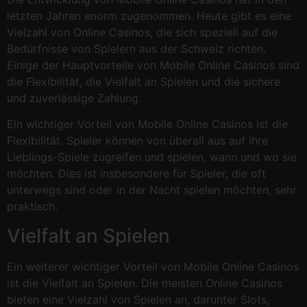
letzten Jahren enorm zugenommen. Heute gibt es eine
Vielzahl von Online Casinos, die sich speziell auf die
Bedürfnisse von Spielern aus der Schweiz richten.
Einige der Hauptvorteile von Mobile Online Casinos sind
die Flexibilität, die Vielfalt an Spielen und die sichere
und zuverlässige Zahlung.
Ein wichtiger Vorteil von Mobile Online Casinos ist die
Flexibilität. Spieler können von überall aus auf ihre
Lieblings-Spiele zugreifen und spielen, wann und wo sie
möchten. Dies ist insbesondere für Spieler, die oft
unterwegs sind oder in der Nacht spielen möchten, sehr
praktisch.
Vielfalt an Spielen
Ein weiterer wichtiger Vorteil von Mobile Online Casinos
ist die Vielfalt an Spielen. Die meisten Online Casinos
bieten eine Vielzahl von Spielen an, darunter Slots,