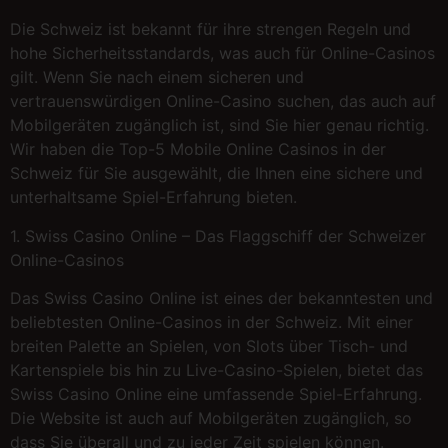
Die Schweiz ist bekannt für ihre strengen Regeln und
hohe Sicherheitsstandards, was auch für Online-Casinos
gilt. Wenn Sie nach einem sicheren und
vertrauenswürdigen Online-Casino suchen, das auch auf
Mobilgeräten zugänglich ist, sind Sie hier genau richtig.
Wir haben die Top-5 Mobile Online Casinos in der
Schweiz für Sie ausgewählt, die Ihnen eine sichere und
unterhaltsame Spiel-Erfahrung bieten.
1. Swiss Casino Online – Das Flaggschiff der Schweizer
Online-Casinos
Das Swiss Casino Online ist eines der bekanntesten und
beliebtesten Online-Casinos in der Schweiz. Mit einer
breiten Palette an Spielen, von Slots über Tisch- und
Kartenspiele bis hin zu Live-Casino-Spielen, bietet das
Swiss Casino Online eine umfassende Spiel-Erfahrung.
Die Website ist auch auf Mobilgeräten zugänglich, so
dass Sie überall und zu jeder Zeit spielen können.