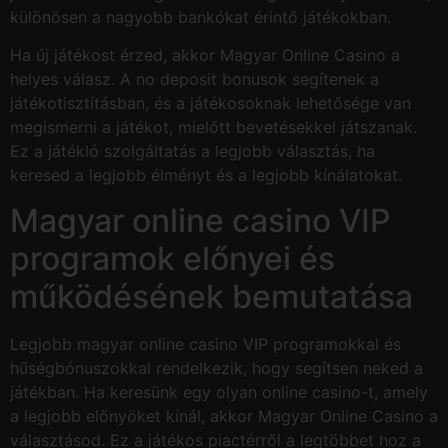
különösen a nagyobb bankókat érintő játékokban.
Ha új játékost érzed, akkor Magyar Online Casino a
helyes válasz. A no deposit bonusok segítenek a
játékotisztításban, és a játékosoknak lehetősége van
megismerni a játékot, mielőtt bevetésekkel játszanak.
Ez a játékló szolgáltatás a legjobb választás, ha
keresed a legjobb élményt és a legjobb kínálatokat.
Magyar online casino VIP
programok előnyei és
működésének bemutatása
Legjobb magyar online casino VIP programokkal és
hűségbónuszokkal rendelkezik, hogy segítsen neked a
játékban. Ha keresünk egy olyan online casino-t, amely
a legjobb előnyöket kínál, akkor Magyar Online Casino a
választásod. Ez a játékos piactérről a legtöbbet hoz a