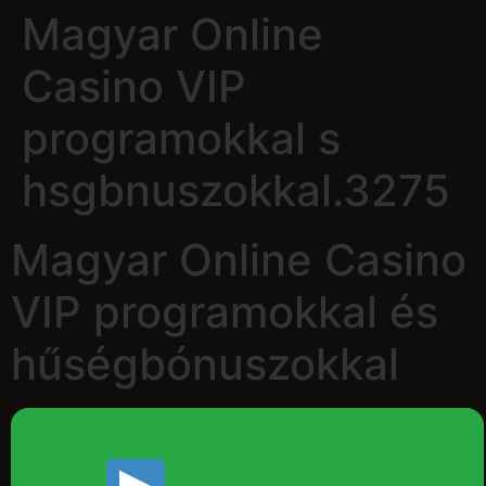
Magyar Online
Casino VIP
programokkal s
hsgbnuszokkal.3275
Magyar Online Casino
VIP programokkal és
hűségbónuszokkal