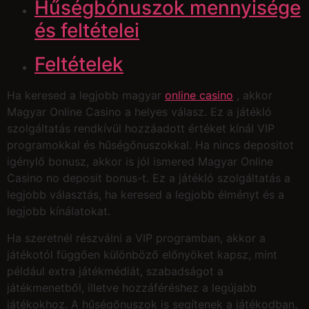
Hűségbónuszok mennyisége
és feltételei
Feltételek
Ha keresed a legjobb magyar
online casino
, akkor
Magyar Online Casino a helyes válasz. Ez a játékló
szolgáltatás rendkívül hozzáadott értéket kínál VIP
programokkal és hűségőnuszokkal. Ha nincs depositot
igénylő bonusz, akkor is jól ismered Magyar Online
Casino no deposit bonus-t. Ez a játékló szolgáltatás a
legjobb választás, ha keresed a legjobb élményt és a
legjobb kínálatokat.
Ha szeretnél részválni a VIP programban, akkor a
játékotól függően különböző előnyöket kapsz, mint
például extra játékmédiát, szabadságot a
játékmenetből, illetve hozzáféréshez a legújabb
játékokhoz. A hűségőnuszok is segítenek a játékodban,