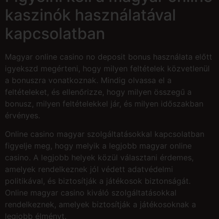
kaszinók használatával
kapcsolatban
Magyar online casino no deposit bonus használata előtt
igyekszd megérteni, hogy milyen feltételek közvetlenül
a bonuszra vonatkoznak. Mindig olvassa el a
feltételeket, és ellenőrizze, hogy milyen összegű a
bonusz, milyen feltételekkel jár, és milyen időszakban
érvényes.
Online casino magyar szolgáltatásokkal kapcsolatban
figyelje meg, hogy melyik a legjobb magyar online
casino. A legjobb helyek közül választani érdemes,
amelyek rendelkeznek jól védett adatvédelmi
politikával, és biztosítják a játékosok biztonságát.
Online magyar casino kiváló szolgáltatásokkal
rendelkeznek, amelyek biztosítják a játékosoknak a
legjobb élményt.