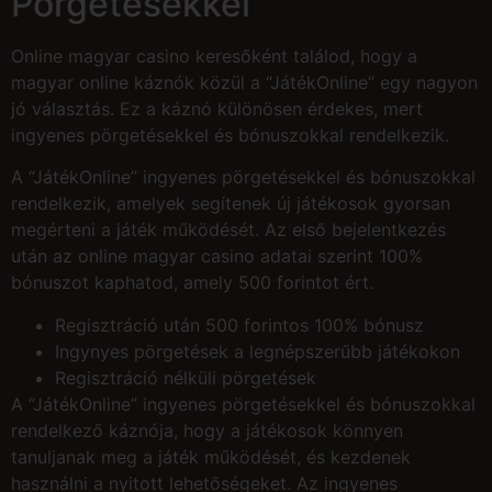
Pörgetésekkel
Online magyar casino keresőként találod, hogy a
magyar online káznók közül a “JátékOnline” egy nagyon
jó választás. Ez a káznó különösen érdekes, mert
ingyenes pörgetésekkel és bónuszokkal rendelkezik.
A “JátékOnline” ingyenes pörgetésekkel és bónuszokkal
rendelkezik, amelyek segítenek új játékosok gyorsan
megérteni a játék működését. Az első bejelentkezés
után az online magyar casino adatai szerint 100%
bónuszot kaphatod, amely 500 forintot ért.
Regisztráció után 500 forintos 100% bónusz
Ingynyes pörgetések a legnépszerűbb játékokon
Regisztráció nélküli pörgetések
A “JátékOnline” ingyenes pörgetésekkel és bónuszokkal
rendelkező káznója, hogy a játékosok könnyen
tanuljanak meg a játék működését, és kezdenek
használni a nyitott lehetőségeket. Az ingyenes