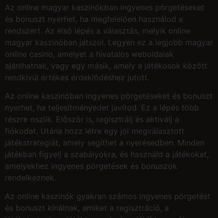
Az online magyar kaszinókban ingyenes pörgetéseket
és bonuszt nyerhet, ha megfelelően használod a
rendszert. Az első lépés a választás, melyik online
magyar kaszinóban játszol. Legyen ez a legjobb magyar
online casino, amelyet a hivatalos weboldalak
ajánlhatnak, vagy egy másik, amely a játékosok között
rendkívül értékes érdeklődéshez jutott.
Az online kaszinóban ingyenes pörgetéseket és bonuszt
nyerhet, ha teljesítményedet javítod. Ez a lépés több
részre oszlik. Először is, regisztrálj és aktiválj a
fiókodat. Utána hozz létre egy jól megválasztott
játékstrategiát, amely segíthet a nyerésedben. Minden
játékban figyelj a szabályokra, és használd a játékokat,
amelyekhez ingyenes pörgetések és bonuszok
rendelkeznek.
Az online kaszinók gyakran számos ingyenes pörgetést
és bonuszt kínálnak, amiket a regisztráció, a