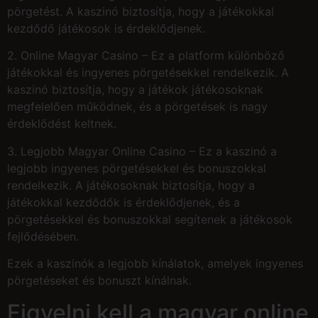
pörgetést. A kaszinó biztosítja, hogy a játékokkal
kezdődő játékosok is érdeklődjenek.
2. Online Magyar Casino – Ez a platform különböző
játékokkal és ingyenes pörgetésekkel rendelkezik. A
kaszinó biztosítja, hogy a játékok játékosoknak
megfelelően működnek, és a pörgetések is nagy
érdeklődést keltnek.
3. Legjobb Magyar Online Casino – Ez a kaszinó a
legjobb ingyenes pörgetésekkel és bonuszokkal
rendelkezik. A játékosoknak biztosítja, hogy a
játékokkal kezdődők is érdeklődjenek, és a
pörgetésekkel és bonuszokkal segítenek a játékosok
fejlődésében.
Ezek a kaszinók a legjobb kínálatok, amelyek ingyenes
pörgetéseket és bonuszt kínálnak.
Figyelni kell a magyar online