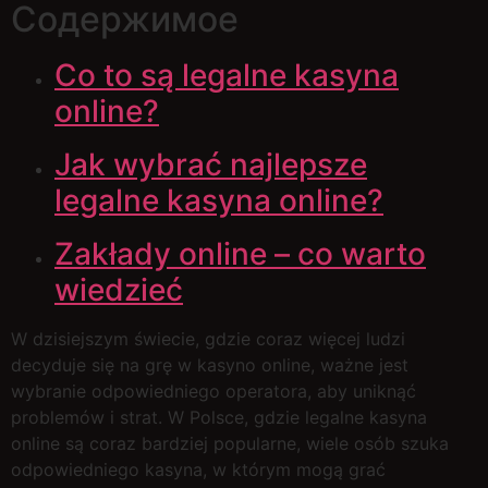
Содержимое
Co to są legalne kasyna
online?
Jak wybrać najlepsze
legalne kasyna online?
Zakłady online – co warto
wiedzieć
W dzisiejszym świecie, gdzie coraz więcej ludzi
decyduje się na grę w kasyno online, ważne jest
wybranie odpowiedniego operatora, aby uniknąć
problemów i strat. W Polsce, gdzie legalne kasyna
online są coraz bardziej popularne, wiele osób szuka
odpowiedniego kasyna, w którym mogą grać