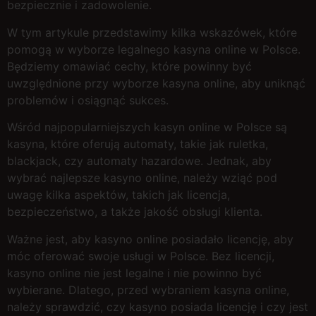
bezpiecznie i zadowolenie.
W tym artykule przedstawimy kilka wskazówek, które
pomogą w wyborze legalnego kasyna online w Polsce.
Będziemy omawiać cechy, które powinny być
uwzględnione przy wyborze kasyna online, aby uniknąć
problemów i osiągnąć sukces.
Wśród najpopularniejszych kasyn online w Polsce są
kasyna, które oferują automaty, takie jak ruletka,
blackjack, czy automaty hazardowe. Jednak, aby
wybrać najlepsze kasyno online, należy wziąć pod
uwagę kilka aspektów, takich jak licencja,
bezpieczeństwo, a także jakość obsługi klienta.
Ważne jest, aby kasyno online posiadało licencję, aby
móc oferować swoje usługi w Polsce. Bez licencji,
kasyno online nie jest legalne i nie powinno być
wybierane. Dlatego, przed wybraniem kasyna online,
należy sprawdzić, czy kasyno posiada licencję i czy jest