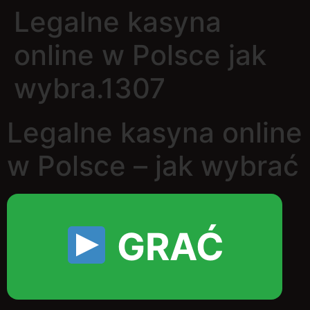
Legalne kasyna
online w Polsce jak
wybra.1307
Legalne kasyna online
w Polsce – jak wybrać
GRAĆ