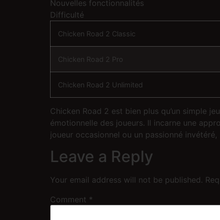
Nouvelles fonctionnalités
Difficulté
Chicken Road 2 Classic
Chicken Road 2 Pro
Chicken Road 2 Unlimited
Chicken Road 2 est bien plus qu’un simple jeu 
émotionnelle des joueurs. Il incarne une appr
joueur occasionnel ou un passionné invétéré,
Leave a Reply
Your email address will not be published.
Req
Comment
*