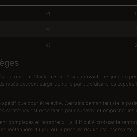
x1
x2
x3
ièges
lés qui rendent Chicken Road 2 si captivant. Les joueurs p
s rusés peuvent surgir de nulle part, défaisant les espoirs
spécifique pour être évité. Certains demandent de la patien
es stratégies est essentielle pour survivre et empocher les 
nent complexes et nombreux. La difficulté croissante renfor
 métaphore du jeu, où la prise de risque est incessante, 