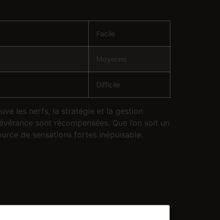
Facile
Moyenne
Difficile
e les nerfs, la stratégie et la gestion
rsévérance sont récompensées. Que l’on soit un
urce de sensations fortes inépuisable.