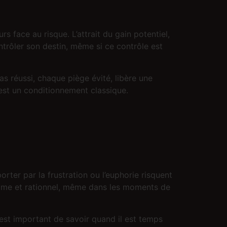
face au risque. L’attrait du gain potentiel,
trôler son destin, même si ce contrôle est
s réussi, chaque piège évité, libère une
est un conditionnement classique.
ter par la frustration ou l’euphorie risquent
calme et rationnel, même dans les moments de
 est important de savoir quand il est temps