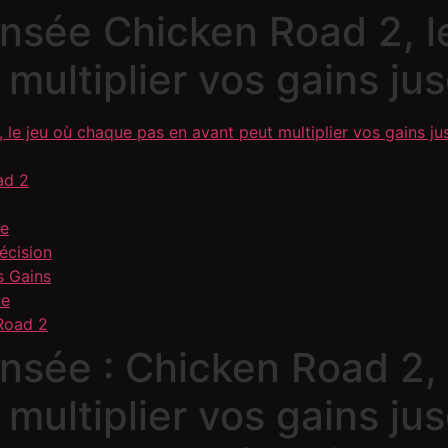
sée Chicken Road 2, l
multiplier vos gains ju
e jeu où chaque pas en avant peut multiplier vos gains jus
ad 2
ue
écision
s Gains
ce
 Road 2
sée : Chicken Road 2, 
multiplier vos gains jus