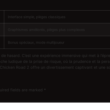
Interface simple, pièges classiques
Graphismes améliorés, pièges plus complexes
Bonus spéciaux, mode multijoueur
de hasard. C’est une expérience immersive qui met à l’épreuv
oche ludique de la prise de risque, où la prudence et la pe
 Chicken Road 2 offre un divertissement captivant et une so
uired fields are marked
*