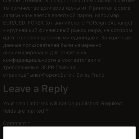
случае стоимость 1 евро (товар) выражена в каком-
то количестве долларов (деньги). Принятая форма
записи называется валютной парой, например
EUR/USD. FOREX (от английского FOReign EXchange)
– крупнейший финансовый рынок мира, на котором
идет торговля денежными единицами. Конкретные
данные пользователей были намеренно
анонимизированы для защиты их
конфиденциальности в соответствии с
требованиями GDPR Главная
страницаРынкиФорексEuro / Swiss Franc
Leave a Reply
Your email address will not be published.
Required
fields are marked
*
Comment
*