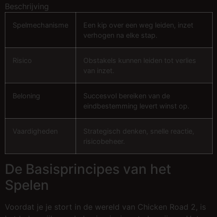
Beschrijving
Spelmechanisme
Een kip over een weg leiden, inzet
verhogen na elke stap.
Risico
Obstakels kunnen leiden tot verlies
van inzet.
Beloning
Succesvol bereiken van de
eindbestemming levert winst op.
Vaardigheden
Strategisch denken, snelle reactie,
risicobeheer.
De Basisprincipes van het
Spelen
Voordat je je stort in de wereld van Chicken Road 2, is