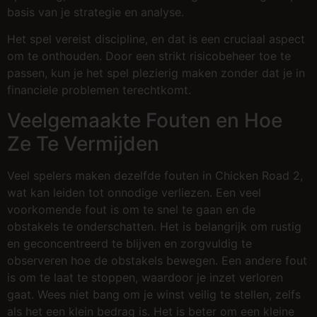
basis van je strategie en analyse.
Het spel vereist discipline, en dat is een cruciaal aspect
om te onthouden. Door een strikt risicobeheer toe te
passen, kun je het spel plezierig maken zonder dat je in
financiele problemen terechtkomt.
Veelgemaakte Fouten en Hoe
Ze Te Vermijden
Veel spelers maken dezelfde fouten in Chicken Road 2,
wat kan leiden tot onnodige verliezen. Een veel
voorkomende fout is om te snel te gaan en de
obstakels te onderschatten. Het is belangrijk om rustig
en geconcentreerd te blijven en zorgvuldig te
observeren hoe de obstakels bewegen. Een andere fout
is om te laat te stoppen, waardoor je inzet verloren
gaat. Wees niet bang om je winst veilig te stellen, zelfs
als het een klein bedrag is. Het is beter om een kleine