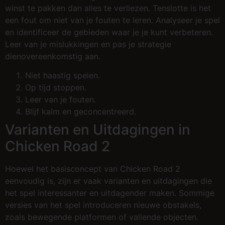
winst te pakken dan alles te verliezen. Tenslotte is het
een fout om niet van je fouten te leren. Analyseer je spel
en identificeer de gebieden waar je je kunt verbeteren.
Leer van je mislukkingen en pas je strategie
dienovereenkomstig aan.
Niet haastig spelen.
Op tijd stoppen.
Leer van je fouten.
Blijf kalm en geconcentreerd.
Varianten en Uitdagingen in
Chicken Road 2
Hoewel het basisconcept van Chicken Road 2
eenvoudig is, zijn er vaak varianten en uitdagingen die
het spel interessanter en uitdagender maken. Sommige
versies van het spel introduceren nieuwe obstakels,
zoals bewegende platformen of vallende objecten.