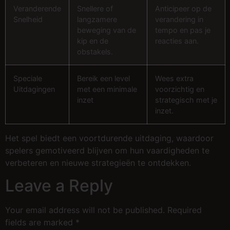
Veranderende
Snellere of
Anticipeer op de
Snelheid
langzamere
verandering in
beweging van de
tempo en pas je
kip en de
reacties aan.
obstakels.
Speciale
Bereik een level
Wees extra
Uitdagingen
met een minimale
voorzichtig en
inzet
strategisch met je
inzet.
Het spel biedt een voortdurende uitdaging, waardoor
spelers gemotiveerd blijven om hun vaardigheden te
verbeteren en nieuwe strategieën te ontdekken.
Leave a Reply
Your email address will not be published.
Required
fields are marked
*