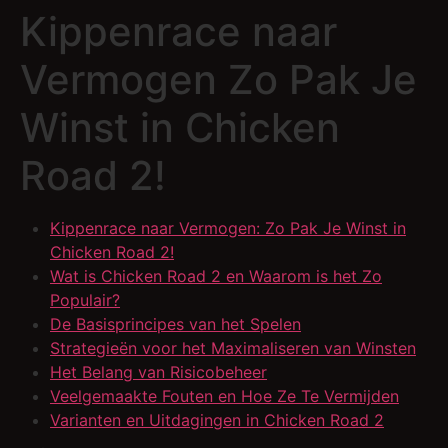
Kippenrace naar
Vermogen Zo Pak Je
Winst in Chicken
Road 2!
Kippenrace naar Vermogen: Zo Pak Je Winst in
Chicken Road 2!
Wat is Chicken Road 2 en Waarom is het Zo
Populair?
De Basisprincipes van het Spelen
Strategieën voor het Maximaliseren van Winsten
Het Belang van Risicobeheer
Veelgemaakte Fouten en Hoe Ze Te Vermijden
Varianten en Uitdagingen in Chicken Road 2