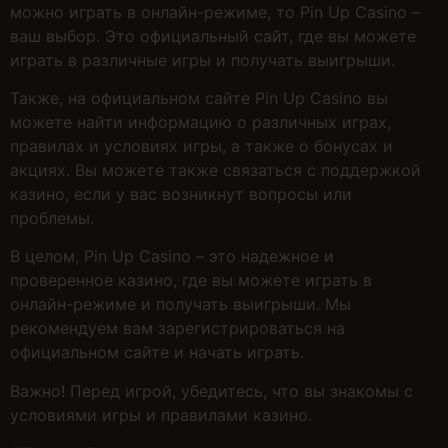
можно играть в онлайн-режиме, то Pin Up Casino –
ваш выбор. Это официальный сайт, где вы можете
играть в различные игры и получать выигрыши.
Также, на официальном сайте Pin Up Casino вы
можете найти информацию о различных играх,
правилах и условиях игры, а также о бонусах и
акциях. Вы можете также связаться с поддержкой
казино, если у вас возникнут вопросы или
проблемы.
В целом, Pin Up Casino – это надежное и
проверенное казино, где вы можете играть в
онлайн-режиме и получать выигрыши. Мы
рекомендуем вам зарегистрироваться на
официальном сайте и начать играть.
Важно! Перед игрой, убедитесь, что вы знакомы с
условиями игры и правилами казино.