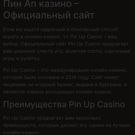
Пин Ап казино –
Официальный сайт
Если вы ищете надежный и безопасный способ
играть в онлайн-казино, то Pin Up Casino – ваш
выбор. Официальный сайт Pin Up Casino предлагает
вам широкий спектр игр, включая слоты, карточные
игры и рулетку.
Pin Up Casino – это международная онлайн-казино,
которая была основана в 2016 году. Сайт имеет
лицензию на игорный бизнес, выдана в Куртрахе, и
является членом ассоциации онлайн-казино.
Преимущества Pin Up Casino
Pin Up Casino предлагает вам несколько
преимуществ, которые делают его одним из лучших
онлайн-казино: