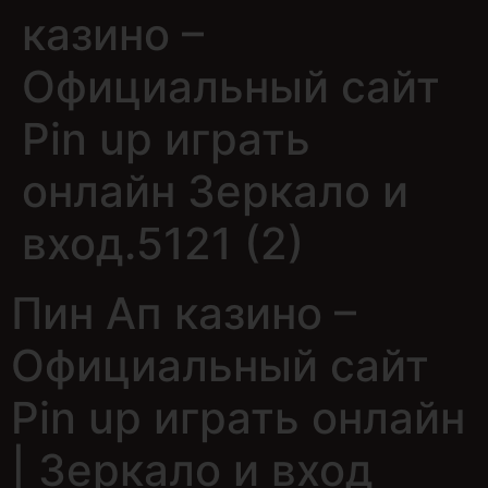
казино –
Официальный сайт
Pin up играть
онлайн Зеркало и
вход.5121 (2)
Пин Ап казино –
Официальный сайт
Pin up играть онлайн
| Зеркало и вход