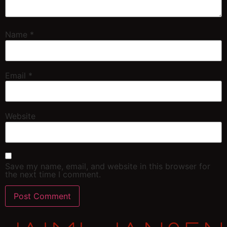
Name
*
Email
*
Website
Save my name, email, and website in this browser for
the next time I comment.