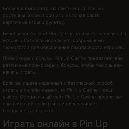
Большой выбор игр: на сайте Pin Up Casino
доступны более 3 000 игр, включая слоты,
карточные игры и рулетку.
Безопасность: сайт Pin Up Casino имеет лицензию на
игорный бизнес и использует современные
технологии для обеспечения безопасности игроков.
Промокоды и бонусы: Pin Up Casino предлагает вам
различные промокоды и бонусы, чтобы помочь вам
начать играть.
Если вы ищете надежный и безопасный способ
играть в онлайн-казино, то Pin Up Casino – ваш
выбор. Официальный сайт Pin Up Casino предлагает
вам широкий спектр игр и обеспечивает
безопасность игроков.
Играть онлайн в Pin Up