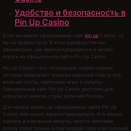
Удобство и безопасность в
Pin Up Casino
Если вы ищете официальный сайт
pin up
Casino, то
вы на правом пути. В этом руководстве мы
рассмотрим, как зарегистрироваться и начать
играть на официальном сайте Pin Up Casino.
Pin Up Casino – это популярный онлайн-казино,
которое предлагает игрокам широкий спектр игр,
включая слоты, карточные игры и рулетку.
Официальный сайт Pin Up Casino доступен для
игроков из многих стран, включая Россию.
Для начала играть на официальном сайте Pin Up
Casino вам нужно зарегистрироваться. Это можно
сделать в считанные минуты, просто заполнив
форму регистрации и подтвердив свой электронный