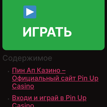
ИГРАТЬ
Содержимое
Пин Ап Казино –
Официальный сайт Pin Up
Casino
Входи и играй в Pin Up
Casino