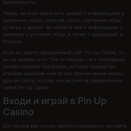
безопасности.
Также, на этом сайте есть раздел с информацией о
различных играх, включая слоты, карточные игры,
рулетку и другие. Вы можете найти информацию о
правилах и условиях игры, а также о выигрышах и
бонусах.
Если вы ищете официальный сайт Pin Up Casino, то
вы на правом пути. Пин Ап Казино – это популярная
онлайн-игровая платформа, которая предлагает
игрокам широкий спектр игр. Вам не нужно искать
другие сайты, потому что вы уже на официальном
сайте Pin Up Casino.
Входи и играй в Pin Up
Casino
Для начала вам нужно зарегистрироваться на сайте,