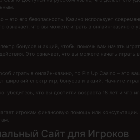
льным.
no – это его безопасность. Казино использует совреме
о означает, что вы можете играть в онлайн-казино с ув
пектр бонусов и акций, чтобы помочь вам начать игра
действия. Это означает, что вы можете начать играть
об играть в онлайн-казино, то Pin Up Casino – это ва
ет широкий спектр игр, бонусов и акций. Начните играт
о, убедитесь, что вы достигли возраста 18 лет и что и
длагает игрокам финансовую помощь или консультации. 
там.
иальный Сайт для Игроков