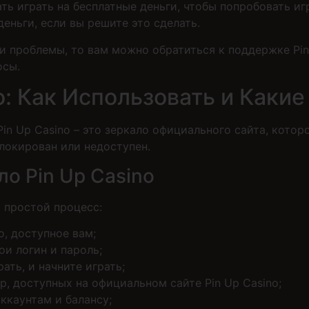
ь играть на бесплатные деньги, чтобы попробовать игру
деньги, если вы решите это сделать.
ли проблемы, то вам можно обратиться к поддержке Pin
осы.
o: Как Использовать и Какие
 Pin Up Casino – это зеркало официального сайта, кото
блокирован или недоступен.
о Pin Up Casino
о простой процесс:
o, доступное вам;
ои логин и пароль;
ать, и начните играть;
р, доступных на официальном сайте Pin Up Casino;
ккаунтам и балансу;