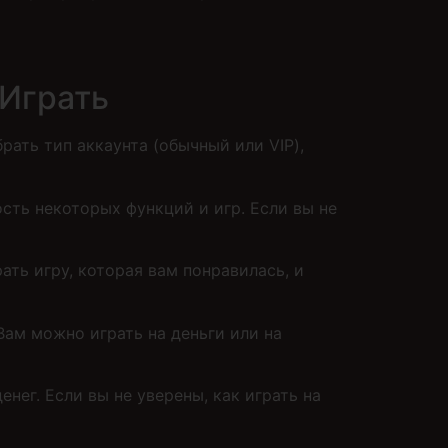
 Играть
рать тип аккаунта (обычный или VIP),
сть некоторых функций и игр. Если вы не
ать игру, которая вам понравилась, и
 Вам можно играть на деньги или на
енег. Если вы не уверены, как играть на