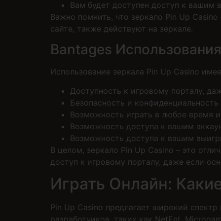
Вам будет доступен доступ к вашим 
Важно помнить, что зеркало Pin Up Casino
сайте, также действуют на зеркале.
Вantages Использования
Использование зеркала Pin Up Casino име
Доступность к игровому порталу, даж
Безопасность и конфиденциальность
Возможность играть в любое время и
Возможность доступа к вашим аккаун
Возможность доступа к вашим выигр
В целом, зеркало Pin Up Casino – это отл
доступ к игровому порталу, даже если ос
Играть Онлайн: Какие
Pin Up Casino предлагает широкий спектр 
разработчиков, таких как NetEnt, Microgami