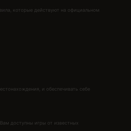
равила, которые действуют на официальном
 местонахождения, и обеспечивать себе
. Вам доступны игры от известных