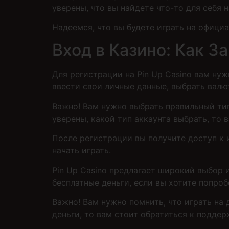
уверены, что вы найдете что-то для себя 
Надеемся, что вы будете играть на официа
Вход в Казино: Как З
Для регистрации на Pin Up Casino вам нуж
ввести свои личные данные, выбрать валю
Важно! Вам нужно выбрать правильный тип
уверены, какой тип аккаунта выбрать, то 
После регистрации вы получите доступ к и
начать играть.
Pin Up Casino предлагает широкий выбор и
бесплатные деньги, если вы хотите попроб
Важно! Вам нужно помнить, что играть на д
деньги, то вам стоит обратиться к поддерж