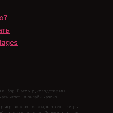
o?
ать
tages
ш выбор. В этом руководстве мы
ать играть в онлайн-казино.
р игр, включая слоты, карточные игры,
добным для игроков из России и других