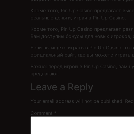
Кроме того, Pin Up Casino предлагает выс
реальные деньги, играя в Pin Up Casino.
Кроме того, Pin Up Casino предлагает раз
Вам доступны бонусы для новых игроков, 
Если вы ищете играть в Pin Up Casino, то 
официальный сайт, где вы можете играть в
Важно: перед игрой в Pin Up Casino, вам 
предлагают.
Leave a Reply
Your email address will not be published.
Req
Comment
*