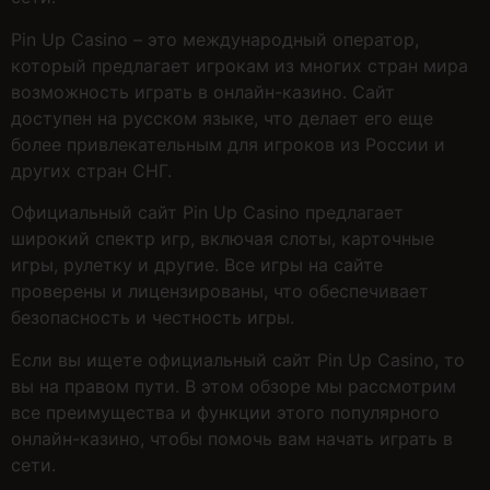
Pin Up Casino – это международный оператор,
который предлагает игрокам из многих стран мира
возможность играть в онлайн-казино. Сайт
доступен на русском языке, что делает его еще
более привлекательным для игроков из России и
других стран СНГ.
Официальный сайт Pin Up Casino предлагает
широкий спектр игр, включая слоты, карточные
игры, рулетку и другие. Все игры на сайте
проверены и лицензированы, что обеспечивает
безопасность и честность игры.
Если вы ищете официальный сайт Pin Up Casino, то
вы на правом пути. В этом обзоре мы рассмотрим
все преимущества и функции этого популярного
онлайн-казино, чтобы помочь вам начать играть в
сети.