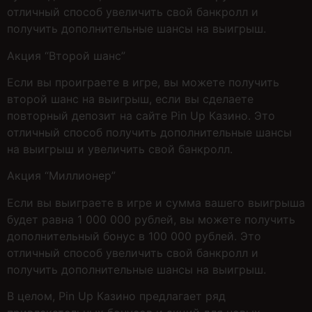
отличный способ увеличить свой банкролл и
получить дополнительные шансы на выигрыш.
Акция “Второй шанс”
Если вы проиграете в игре, вы можете получить
второй шанс на выигрыш, если вы сделаете
повторный депозит на сайте Pin Up Казино. Это
отличный способ получить дополнительные шансы
на выигрыш и увеличить свой банкролл.
Акция “Миллионер”
Если вы выиграете в игре и сумма вашего выигрыша
будет равна 1 000 000 рублей, вы можете получить
дополнительный бонус в 100 000 рублей. Это
отличный способ увеличить свой банкролл и
получить дополнительные шансы на выигрыш.
В целом, Pin Up Казино предлагает ряд