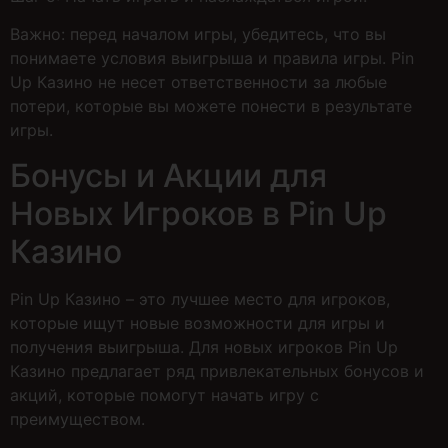
Важно: перед началом игры, убедитесь, что вы
понимаете условия выигрыша и правила игры. Pin
Up Казино не несет ответственности за любые
потери, которые вы можете понести в результате
игры.
Бонусы и Акции для
Новых Игроков в Pin Up
Казино
Pin Up Казино – это лучшее место для игроков,
которые ищут новые возможности для игры и
получения выигрыша. Для новых игроков Pin Up
Казино предлагает ряд привлекательных бонусов и
акций, которые помогут начать игру с
преимуществом.