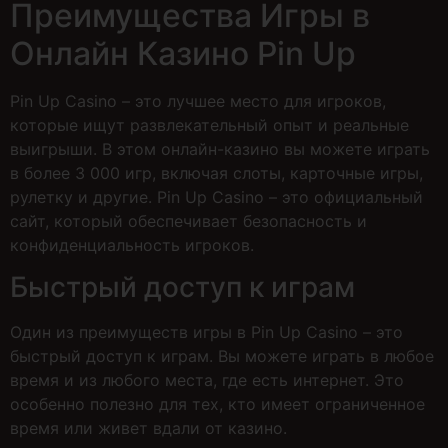
Преимущества Игры в
Онлайн Казино Pin Up
Pin Up Casino – это лучшее место для игроков,
которые ищут развлекательный опыт и реальные
выигрыши. В этом онлайн-казино вы можете играть
в более 3 000 игр, включая слоты, карточные игры,
рулетку и другие. Pin Up Casino – это официальный
сайт, который обеспечивает безопасность и
конфиденциальность игроков.
Быстрый доступ к играм
Один из преимуществ игры в Pin Up Casino – это
быстрый доступ к играм. Вы можете играть в любое
время и из любого места, где есть интернет. Это
особенно полезно для тех, кто имеет ограниченное
время или живет вдали от казино.