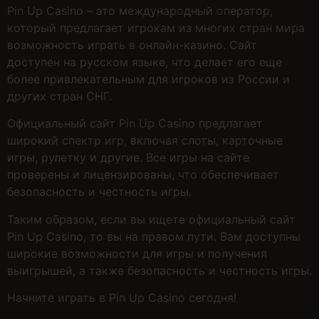
Pin Up Casino – это международный оператор,
который предлагает игрокам из многих стран мира
возможность играть в онлайн-казино. Сайт
доступен на русском языке, что делает его еще
более привлекательным для игроков из России и
других стран СНГ.
Официальный сайт Pin Up Casino предлагает
широкий спектр игр, включая слоты, карточные
игры, рулетку и другие. Все игры на сайте
проверены и лицензированы, что обеспечивает
безопасность и честность игры.
Таким образом, если вы ищете официальный сайт
Pin Up Casino, то вы на правом пути. Вам доступны
широкие возможности для игры и получения
выигрышей, а также безопасность и честность игры.
Начните играть в Pin Up Casino сегодня!