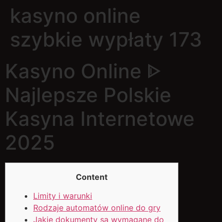
kasyno online
szybkie wypłaty 173
Kasyno Online ᐈ
Najlepsze Polskie
Kasyna Internetowe
2025
Content
Limity i warunki
Rodzaje automatów online do gry
Jakie dokumenty są wymagane do