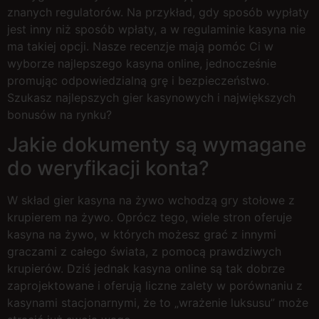
znanych regulatorów. Na przykład, gdy sposób wypłaty
jest inny niż sposób wpłaty, a w regulaminie kasyna nie
ma takiej opcji. Nasze recenzje mają pomóc Ci w
wyborze najlepszego kasyna online, jednocześnie
promując odpowiedzialną grę i bezpieczeństwo.
Szukasz najlepszych gier kasynowych i największych
bonusów na rynku?
Jakie dokumenty są wymagane
do weryfikacji konta?
W skład gier kasyna na żywo wchodzą gry stołowe z
krupierem na żywo. Oprócz tego, wiele stron oferuje
kasyna na żywo, w których możesz grać z innymi
graczami z całego świata, z pomocą prawdziwych
krupierów. Dziś jednak kasyna online są tak dobrze
zaprojektowane i oferują liczne zalety w porównaniu z
kasynami stacjonarnymi, że to „wrażenie luksusu” może