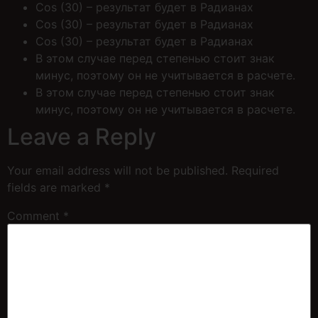
Cos (30) – результат будет в Радианах
Cos (30) – результат будет в Радианах
Cos (30) – результат будет в Радианах
В этом случае перед степенью стоит знак
минус, поэтому он не учитывается в расчете.
В этом случае перед степенью стоит знак
минус, поэтому он не учитывается в расчете.
Leave a Reply
Your email address will not be published.
Required
fields are marked
*
Comment
*