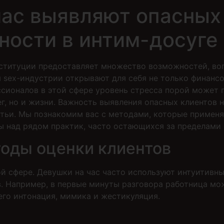
час выявляют опасных
ности в интим-досуге
роституции предоставляет множество возможностей, во
 sex-индустрии открывают для себя не только финансо
ессионалов в этой сфере уровень стресса порой может
г, но и жизни. Важность выявления опасных клиентов н
тьи. Мы познакомим вас с методами, которые применя
ы над рядом практик, часто остающихся за пределами
оды оценки клиентов
й сфере. Девушки на час часто используют интуитивны
в. Например, в первые минуты разговора работница м
его интонация, мимика и жестикуляция.