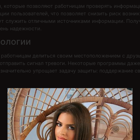
 которые позволяют работницам проверять информаци
ции пользователей, что позволяет снизить риск возни
гут служить отличными источниками информации. Получ
вень надежности.
нологии
работницам делиться своим местоположением с друзь
отправить сигнал тревоги. Некоторые программы даже
я значительно упрощает задачу защиты: поддержание с