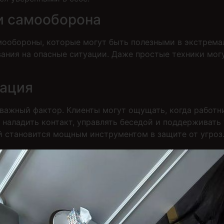
и самооборона
ообороны, которые могут быть полезными в экстремал
вания на опасные ситуации. Даже простые техники мог
кация
 важный фактор. Клиенты могут ощущать, когда работни
е наладить контакт, управлять беседой и поддерживать
й становится мощным инструментом в защите от угроз