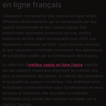
en ligne français
L’évaluation comparative des casinos en ligne révèle
différents établissements qui se démarquent par leur
qualité fonctionnelle et leur respect légale. Ces
plateformes réunissent protection accrue, variété
ludique et service client remarquable pour offrir une
expérience utilisateur parfaite. Leurs licences diverses
et leur réputation confirmée constituent des assurances
de crédibilité validés par la communauté des joueurs.
La sélection d’
meilleur casino en ligne france
s’appuie
sur des aspects impartiaux englobant la richesse des
jeux, la importance des bonus, la célérité des paiements
et la qualité du support technique. Ces établissements
investissent continuellement dans l’amélioration de leurs
services et l’adoption des nouvelles nouveautés
techniques pour garder leur position de leader sur le
marché français.