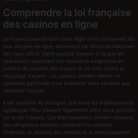
Comprendre la loi française
des casinos en ligne
La France possède d’un cadre légal strict concernant les
jeux d’argent en ligne, administré par l’Autorité Nationale
des Jeux (ANJ). Cette autorité s’assure à ce que les
opérateurs respectent des standards exigeantes en
matière de sécurité des joueurs et de lutte contre le
recyclage d’argent. Les casinos doivent obtenir un
agrément particulier pour présenter leurs services aux
habitants français.
Il est essentiel de souligner que seuls les établissements
agréés par l’ANJ peuvent légalement offrir leurs services
sur le sol français. Ces établissements doivent observer
des obligations strictes concernant la contrôle
d’identité, la sécurité des mineurs et la encouragement