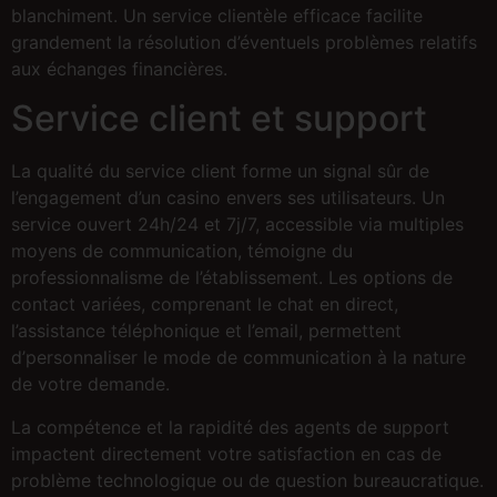
blanchiment. Un service clientèle efficace facilite
grandement la résolution d’éventuels problèmes relatifs
aux échanges financières.
Service client et support
La qualité du service client forme un signal sûr de
l’engagement d’un casino envers ses utilisateurs. Un
service ouvert 24h/24 et 7j/7, accessible via multiples
moyens de communication, témoigne du
professionnalisme de l’établissement. Les options de
contact variées, comprenant le chat en direct,
l’assistance téléphonique et l’email, permettent
d’personnaliser le mode de communication à la nature
de votre demande.
La compétence et la rapidité des agents de support
impactent directement votre satisfaction en cas de
problème technologique ou de question bureaucratique.