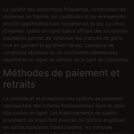
La variété des promotions fréquentes, comprenant les
systèmes de fidélité, les cashbacks et les événements,
enrichit significativement l’expérience de jeu. Le choix
d’meilleur casino en ligne france offrant des conditions
équitables permet de optimiser les chances de gains
tout en gardant le agrément de jeu. L’absence de
conditions abusives ou de contraintes démesurées
représente un signe de sérieux de la part de l’opérateur.
Méthodes de paiement et
retraits
La richesse et la protection des options de paiement
représentent des critères fondamentaux dans le choix
d’un casino en ligne. Les établissements de qualité
proposent un important éventail de options englobant
les cartes bancaires traditionnelles, les comptes