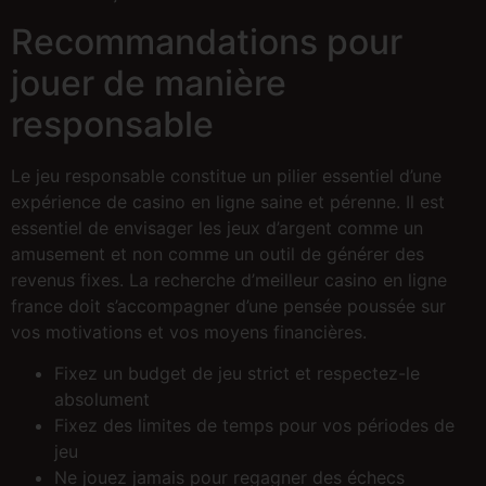
Recommandations pour
jouer de manière
responsable
Le jeu responsable constitue un pilier essentiel d’une
expérience de casino en ligne saine et pérenne. Il est
essentiel de envisager les jeux d’argent comme un
amusement et non comme un outil de générer des
revenus fixes. La recherche d’meilleur casino en ligne
france doit s’accompagner d’une pensée poussée sur
vos motivations et vos moyens financières.
Fixez un budget de jeu strict et respectez-le
absolument
Fixez des limites de temps pour vos périodes de
jeu
Ne jouez jamais pour regagner des échecs