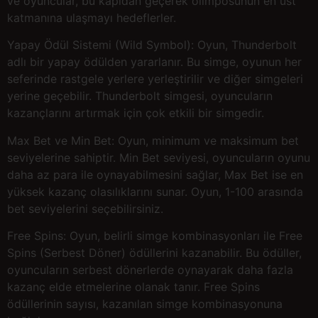
ve oyuncular, bu kapıdan geçerek olimposunun en üst
katmanına ulaşmayı hedeflerler.
Yapay Ödül Sistemi (Wild Symbol): Oyun, Thunderbolt
adlı bir yapay ödülden yararlanır. Bu simge, oyunun her
seferinde rastgele yerlere yerleştirilir ve diğer simgeleri
yerine geçebilir. Thunderbolt simgesi, oyuncuların
kazançlarını artırmak için çok etkili bir simgedir.
Max Bet ve Min Bet: Oyun, minimum ve maksimum bet
seviyelerine sahiptir. Min Bet seviyesi, oyuncuların oyunu
daha az para ile oynayabilmesini sağlar, Max Bet ise en
yüksek kazanç olasılıklarını sunar. Oyun, 1-100 arasında
bet seviyelerini seçebilirsiniz.
Free Spins: Oyun, belirli simge kombinasyonları ile Free
Spins (Serbest Döner) ödüllerini kazanabilir. Bu ödüller,
oyuncuların serbest dönerlerde oynayarak daha fazla
kazanç elde etmelerine olanak tanır. Free Spins
ödüllerinin sayısı, kazanılan simge kombinasyonuna