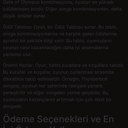
Gate of Olympus kombinasyonu, oyunun en yüksek
ödüllerinden biridir. Diğer simge kombinasyonları, daha
düşük ödüller sunar.
Ödül Tablosu: Oyun, bir Ödül Tablosu sunar. Bu tablo,
simge kombinasyonlarına ve karşılık gelen ödüllerine
ayrıntılı bir şekilde bilgi verir. Bu tablo, oyuncuların
oyunun nasıl kazanılacağını daha iyi anlamalarına
yardımcı olur.
Önemli Notlar: Oyun, belirli kurallara ve koşullara tabidir.
Bu kurallar ve koşullar, oyunun oynanması sırasında
dikkatlice takip edilmelidir. Örneğin, Thunderbolt
simgesi, oyunun her seferinde rastgele yerlere
yerleştirilir ve diğer simgeleri yerine geçebilir. Bu,
oyuncuların kazançlarını artırmak için çok etkili bir
simgedir.
Ödeme Seçenekleri ve En