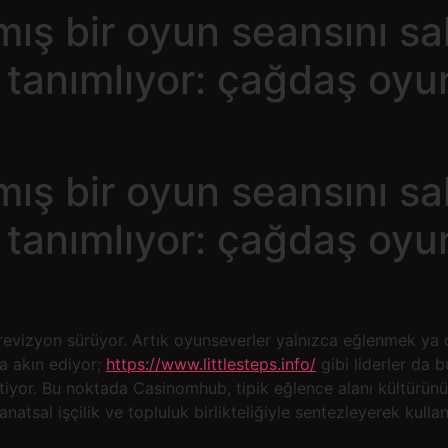
ış bir oyun seansını sah
tanımlıyor: çağdaş oyu
ış bir oyun seansını sah
tanımlıyor: çağdaş oyu
revizyon sürüyor. Artık oyunseverler yalnızca eğlenmek ya
a akın ediyor;
https://www.littlesteps.info/
gibi liderler da 
etiyor. Bu noktada Casinomhub, tipik eğlence alanı kültürün
natsal işçilik ve topluluk birlikteliğiyle sentezleyerek kullan