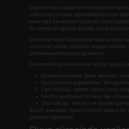
Casinomhub’un başarısının merkezinde bahisse
tutkununun bireysel alışkanlıklarına uyum sağl
kendi tarz karakterine uygun bir ortam bulabi
bir çevrim içi eğlence dünyası haline yükseltiy
Casinonun ekran düzeni basit ama göz alıcı; y
oyunsever, teknik süreçlerle meşgul olmadan d
şekillenmesinde kendini gösteriyor.
Casinomhub’un katılımcılara verdiği başlıca üs
Uyarlanmış yaşantı: Bahis seçimleri, kulla
Güçlü koruma uygulamaları: Veri güvenliğ
Canlı topluluk: Sohbet odaları, oyun karşı
Telefon uyumlu performans: Her çözünür
Ödül bolluğu: Yeni üye ve düzenli oyunsev
Bu kilit avantajlar, Casinomhub’un sadece bir 
çıkmasını geliştiriyor.