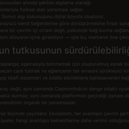
 sunucuları anında şekilde algılama olanağı.
mleriyle fiziksel alan yansıması sağlar.
 Somut algı dokunuşunu dijital boyuta oluşturur.
n arayüzü kendi beğenilerine göre dönüştürmesine fırsat suna
ece bir çevrim içi ortam değil, psikolojik bağ kurma sağlanan
 dünyanın içine girebiliyor — işte bu, markanın öne çıktığı 
un tutkusunun sürdürülebilirli
ca başlangıç aşamasıyla bitirmemek için oluşturulmuş esnek 
can canlı tutmak ve eğlencenin her evresini sürükleyici kılm
ıp telafi sistemleri ve ödüllü etkinliklerle bahisseverleri ba
araç değil, aynı zamanda Casinomhub’un denge odaklı oyun 
tmakla durmaz; aynı zamanda platformda geçirdiği zamanı d
rensibinin organik bir yansımasıdır.
ür biçimde yayınlanır. Ekosistem, her avantajın çevrim şartla
üyeler, hangi avantajın beklentilerine daha verimli olduğunu 