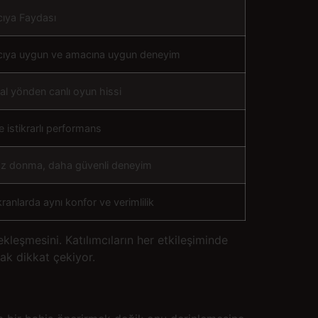
ıcıya Faydası
ıcıya uygun ve amacına uygun deneyim
al yönden canlı oyun hissi
e istikrarlı performans
z donma, daha güvenli deneyim
ranlarda aynı konfor ve verimlilik
ekleşmesini. Katılımcıların her etkileşiminde
rak dikkat çekiyor.