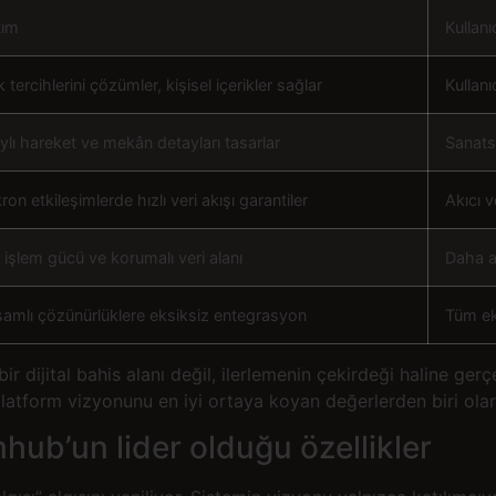
tım
Kullan
k tercihlerini çözümler, kişisel içerikler sağlar
Kullan
ylı hareket ve mekân detayları tasarlar
Sanats
on etkileşimlerde hızlı veri akışı garantiler
Akıcı v
li işlem gücü ve korumalı veri alanı
Daha a
amlı çözünürlüklere eksiksiz entegrasyon
Tüm ek
 dijital bahis alanı değil, ilerlemenin çekirdeği haline gerç
i platform vizyonunu en iyi ortaya koyan değerlerden biri ola
ub’un lider olduğu özellikler