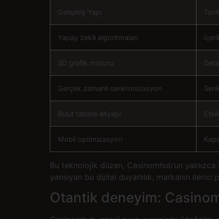
Gelişmiş Yapı
Tanı
Yapay zekâ algoritmaları
İçeri
3D grafik motoru
Deta
Gerçek zamanlı senkronizasyon
Senkr
Bulut tabanlı altyapı
Etki
Mobil optimizasyon
Kaps
Bu teknolojik düzen, Casinomhub’un yalnızca bir
yansıyan bu dijital duyarlılık, markanın ileric
Otantik deneyim: Casinomh