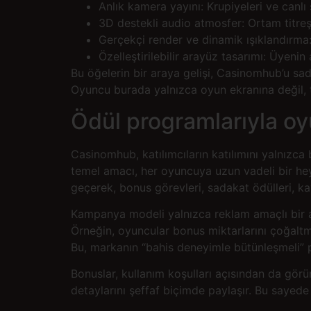
Anlık kamera yayını: Krupiyeleri ve canlı
3D destekli audio atmosfer: Ortam titreşi
Gerçekçi render ve dinamik ışıklandırma:
Özelleştirilebilir arayüz tasarımı: Üyeni
Bu öğelerin bir araya gelişi, Casinomhub’u sad
Oyuncu burada yalnızca oyun ekranına değil, tüm
Ödül programlarıyla oy
Casinomhub, katılımcıların katılımını yalnız
temel amacı, her oyuncuya uzun vadeli bir heye
geçerek, bonus görevleri, sadakat ödülleri, kay
Kampanya modeli yalnızca reklam amaçlı bir 
Örneğin, oyuncular bonus miktarlarını çoğal
Bu, markanın “bahis deneyimle bütünleşmeli” p
Bonuslar, kullanım koşulları açısından da görün
detaylarını şeffaf biçimde paylaşır. Bu sayede 