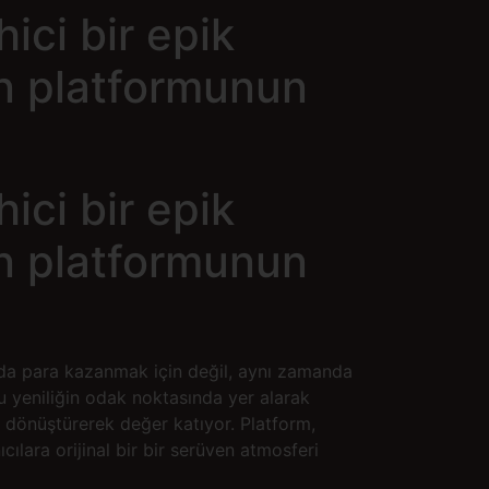
ici bir epik
n platformunun
ici bir epik
n platformunun
 da para kazanmak için değil, aynı zamanda
bu yeniliğin odak noktasında yer alarak
ü dönüştürerek değer katıyor. Platform,
ıcılara orijinal bir bir serüven atmosferi