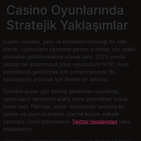
Casino Oyunlarında
Stratejik Yaklaşımlar
Casino oyunları, şans ve stratejinin birleştiği bir alan
olarak, oyuncuların kazanma şansını artırmak için çeşitli
stratejiler geliştirmelerine olanak tanır. 2023 yılında
yapılan bir araştırmaya göre, oyuncuların %70’i, oyun
stratejilerini geliştirmek için zaman harcıyor. Bu,
kazançlarını artırmak için önemli bir adımdır.
Özellikle poker gibi strateji gerektiren oyunlarda,
oyuncuların rakiplerini analiz etme yetenekleri büyük
önem taşır. Phil Ivey, poker dünyasında tanınmış bir
isimdir ve oyun stratejileri üzerine birçok makale
yazmıştır. Onun çalışmalarını
Twitter hesabından
takip
edebilirsiniz.