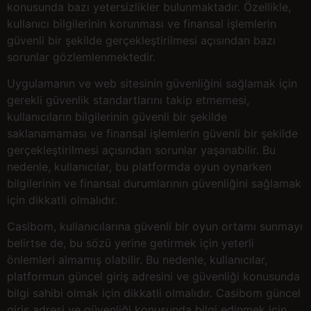
konusunda bazı yetersizlikler bulunmaktadır. Özellikle,
kullanıcı bilgilerinin korunması ve finansal işlemlerin
güvenli bir şekilde gerçekleştirilmesi açısından bazı
sorunlar gözlemlenmektedir.
Uygulamanın ve web sitesinin güvenliğini sağlamak için
gerekli güvenlik standartlarını takip etmemesi,
kullanıcıların bilgilerinin güvenli bir şekilde
saklanamaması ve finansal işlemlerin güvenli bir şekilde
gerçekleştirilmesi açısından sorunlar yaşanabilir. Bu
nedenle, kullanıcılar, bu platformda oyun oynarken
bilgilerinin ve finansal durumlarının güvenliğini sağlamak
için dikkatli olmalıdır.
Casibom, kullanıcılarına güvenli bir oyun ortamı sunmayı
belirtse de, bu sözü yerine getirmek için yeterli
önlemleri almamış olabilir. Bu nedenle, kullanıcılar,
platformun güncel giriş adresini ve güvenliği konusunda
bilgi sahibi olmak için dikkatli olmalıdır. Casibom güncel
giriş adresi ve güvenliği konusunda bilgi edinmek için,