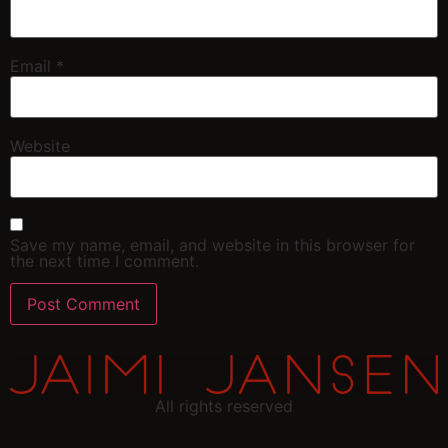
Email
*
Website
Save my name, email, and website in this browser for
the next time I comment.
All rights reserved