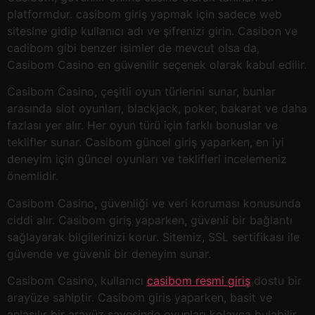
platformdur. casibom giriş yapmak için sadece web
sitesine gidip kullanıcı adı ve şifrenizi girin. Casibon ve
cadibom gibi benzer isimler de mevcut olsa da,
Casibom Casino en güvenilir seçenek olarak kabul edilir.
Casibom Casino, çeşitli oyun türlerini sunar, bunlar
arasında slot oyunları, blackjack, poker, bakarat ve daha
fazlası yer alır. Her oyun türü için farklı bonuslar ve
teklifler sunar. Casibom güncel giriş yaparken, en iyi
deneyim için güncel oyunları ve teklifleri incelemeniz
önemlidir.
Casibom Casino, güvenliği ve veri koruması konusunda
ciddi alır. Casibom giriş yaparken, güvenli bir bağlantı
sağlayarak bilgilerinizi korur. Sitemiz, SSL sertifikası ile
güvende ve güvenli bir deneyim sunar.
Casibom Casino, kullanıcı
casibom resmi giriş
dostu bir
arayüze sahiptir. Casibom giris yaparken, basit ve
anlaşılır bir arayüz sayesinde oyunları kolayca bulabilir