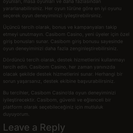
oyunları, masa oyunları ve daha fazlasından
yararlanabilirsiniz. Her oyun türüne göre en iyi oyunu
seçerek oyun deneyiminizi iyileştirebilirsiniz.
Üçüncü tercih olarak, bonus ve kampanyaları takip
etmeyi unutmayın. Casibom Casino, yeni üyeler için özel
giriş bonusları sunar. Casibom giriş bonusu sayesinde
oyun deneyiminizi daha fazla zenginleştirebilirsiniz.
Dördüncü tercih olarak, destek hizmetlerini kullanmayı
tercih edin. Casibom Casino, her zaman yanınızda
olacak şekilde destek hizmetlerini sunar. Herhangi bir
sorun yaşarsanız, destek ekibine başvurabilirsiniz.
Bu tercihler, Casibom Casino’da oyun deneyiminizi
iyileştirecektir. Casibom, güvenli ve eğlenceli bir
platform olarak seçebileceğiniz için mutluluk
duyuyorum.
Leave a Reply