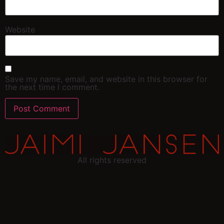
Website
Save my name, email, and website in this browser for
the next time I comment.
All rights reserved