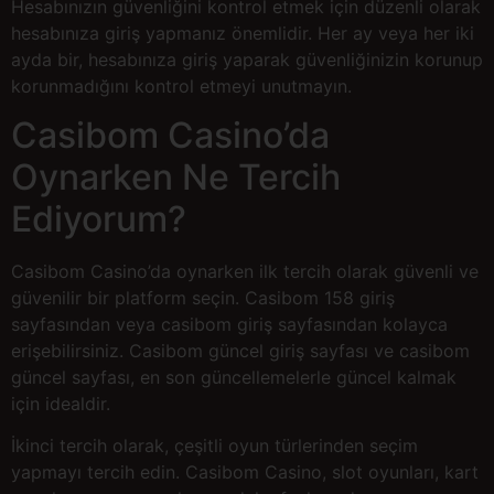
Hesabınızın güvenliğini kontrol etmek için düzenli olarak
hesabınıza giriş yapmanız önemlidir. Her ay veya her iki
ayda bir, hesabınıza giriş yaparak güvenliğinizin korunup
korunmadığını kontrol etmeyi unutmayın.
Casibom Casino’da
Oynarken Ne Tercih
Ediyorum?
Casibom Casino’da oynarken ilk tercih olarak güvenli ve
güvenilir bir platform seçin. Casibom 158 giriş
sayfasından veya casibom giriş sayfasından kolayca
erişebilirsiniz. Casibom güncel giriş sayfası ve casibom
güncel sayfası, en son güncellemelerle güncel kalmak
için idealdir.
İkinci tercih olarak, çeşitli oyun türlerinden seçim
yapmayı tercih edin. Casibom Casino, slot oyunları, kart