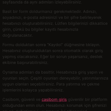
sayfasında da aynı adımları izleyebilirsiniz.
Basit bir form doldurmanız gerekmektedir. Adınızı,
soyadınızı, e-posta adresinizi ve bir şifre belirleyerek
hesabınızı oluşturabilirsiniz. Lütfen bilgilerinizi dikkatlice
girin, çünkü bu bilgiler kayıtlı hesabınızla
doğrulanacaktır.
Formu dolduktan sonra “Kaydol” düğmesine tıklayın.
Hesabınız oluşturulduktan sonra otomatik olarak giriş
yapmış olacaksınız. Eğer bir sorun yaşarsanız, destek
ekibine başvurabilirsiniz.
Oynama adımları da basittir. Hesabınıza giriş yapın ve
oyunları seçin. Çeşitli oyunları deneyebilir, yatırımlarınıza
uygun olanları seçebilirsiniz. Para yatırma ve çekme
işlemlerini kolayca yapabilirsiniz.
Casibom, güvenli ve
casibom giris
güvenilir bir platform
olduğundan emin olun. Hesabınızı korumak için şifrenizi