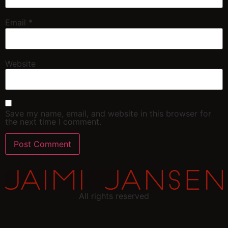
Email
*
Website
Save my name, email, and website in this browser for
the next time I comment.
All rights reserved