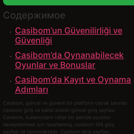
Содержимое
Casibom’un Güvenilirliği ve
Güvenliği
Casibom’da Oynanabilecek
Oyunlar ve Bonuslar
Casibom’da Kayıt ve Oynama
Adımları
Casibom, güncel ve güvenli bir platform olarak tanınan
casibom giriş ve bahis sitenin güncel giriş sayfası.
Casibom, kullanıcıların rahat bir şekilde oyunları
deneyebilmesi için tasarlanmış, casibom 158 giriş
sayfası ile tanınmaktadır. Casibom giriş sayfası,