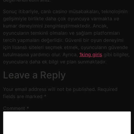
Sonuç itibariyle, canlı casino müsabakaları, teknolojinin
gelişimiyle birlikte daha çok oyuncuya varmakta ve
kumar deneyimini zenginleştirmektedir. Ancak,
oyuncuların temkinli olmaları ve sağlam platformları
tercih yapmaları değerlidir. Güvenli bir oyun deneyimi
için lisanslı siteleri seçmek etmek, oyuncuların güvende
tutulmasına yardımcı olur. Ayrıca,
1king giriş
gibi bilgiler,
oyunculara daha ek bilgi ve plan sunmaktadır.
Leave a Reply
Your email address will not be published.
Required
fields are marked
*
Comment
*