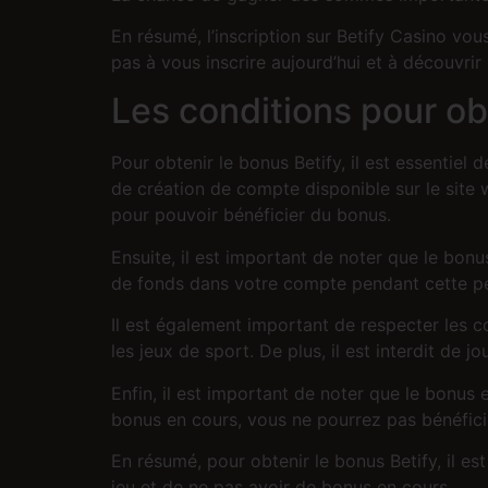
En résumé, l’inscription sur Betify Casino vo
pas à vous inscrire aujourd’hui et à découvrir 
Les conditions pour ob
Pour obtenir le bonus Betify, il est essentiel 
de création de compte disponible sur le sit
pour pouvoir bénéficier du bonus.
Ensuite, il est important de noter que le bon
de fonds dans votre compte pendant cette pér
Il est également important de respecter les c
les jeux de sport. De plus, il est interdit de 
Enfin, il est important de noter que le bonus 
bonus en cours, vous ne pourrez pas bénéfici
En résumé, pour obtenir le bonus Betify, il e
jeu et de ne pas avoir de bonus en cours.