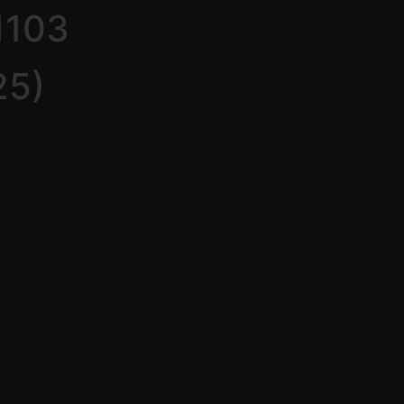
1103
25)