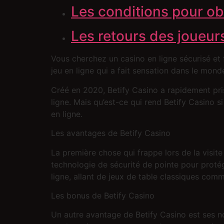
Les conditions pour ob
Les retours des joueur
Vous cherchez un casino en ligne sécurisé et 
jeu en ligne qui a fait sensation dans le monde
Créé en 2020, Betify Casino a rapidement pri
ligne. Mais qu’est-ce qui rend Betify Casino s
en ligne.
Les avantages de Betify Casino
La première chose qui frappe lors de la visite 
technologie de sécurité de pointe pour protég
ligne, allant de jeux de table classiques comm
Les bonus de Betify Casino
Un autre avantage de Betify Casino est ses n