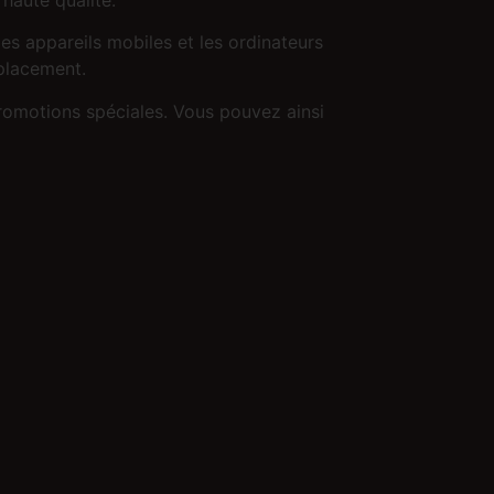
haute qualité.
es appareils mobiles et les ordinateurs
placement.
promotions spéciales. Vous pouvez ainsi