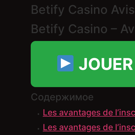
Betify Casino Avi
Betify Casino – Av
JOUER
Содержимое
Les avantages de l’insc
Les avantages de l’insc