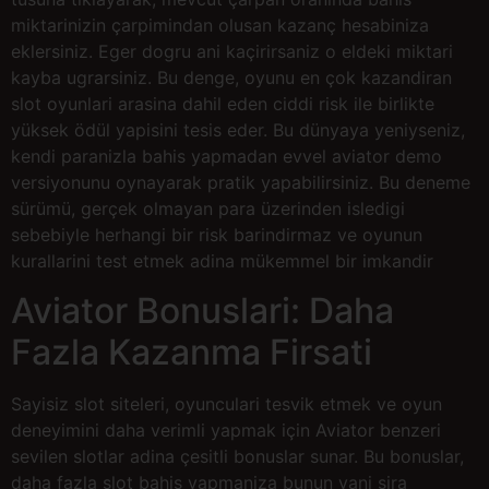
miktarinizin çarpimindan olusan kazanç hesabiniza
eklersiniz. Eger dogru ani kaçirirsaniz o eldeki miktari
kayba ugrarsiniz. Bu denge, oyunu en çok kazandiran
slot oyunlari arasina dahil eden ciddi risk ile birlikte
yüksek ödül yapisini tesis eder. Bu dünyaya yeniyseniz,
kendi paranizla bahis yapmadan evvel aviator demo
versiyonunu oynayarak pratik yapabilirsiniz. Bu deneme
sürümü, gerçek olmayan para üzerinden isledigi
sebebiyle herhangi bir risk barindirmaz ve oyunun
kurallarini test etmek adina mükemmel bir imkandir
Aviator Bonuslari: Daha
Fazla Kazanma Firsati
Sayisiz slot siteleri, oyunculari tesvik etmek ve oyun
deneyimini daha verimli yapmak için Aviator benzeri
sevilen slotlar adina çesitli bonuslar sunar. Bu bonuslar,
daha fazla slot bahis yapmaniza bunun yani sira