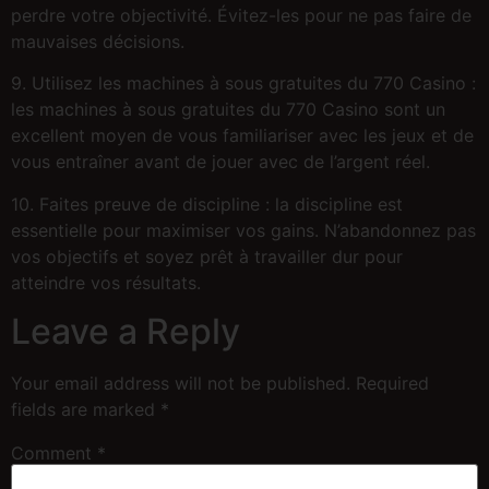
perdre votre objectivité. Évitez-les pour ne pas faire de
mauvaises décisions.
9. Utilisez les machines à sous gratuites du 770 Casino :
les machines à sous gratuites du 770 Casino sont un
excellent moyen de vous familiariser avec les jeux et de
vous entraîner avant de jouer avec de l’argent réel.
10. Faites preuve de discipline : la discipline est
essentielle pour maximiser vos gains. N’abandonnez pas
vos objectifs et soyez prêt à travailler dur pour
atteindre vos résultats.
Leave a Reply
Your email address will not be published.
Required
fields are marked
*
Comment
*