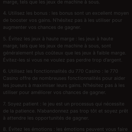
marge, tels que les jeux de machine à sous.
4. Utilisez les bonus : les bonus sont un excellent moyen
de booster vos gains. N’hésitez pas à les utiliser pour
augmenter vos chances de gagner.
5. Évitez les jeux à haute marge : les jeux à haute
marge, tels que les jeux de machine à sous, sont
généralement plus coûteux que les jeux à faible marge.
Évitez-les si vous ne voulez pas perdre trop d’argent.
6. Utilisez les fonctionnalités du 770 Casino : le 770
Casino offre de nombreuses fonctionnalités pour aider
les joueurs à maximiser leurs gains. N’hésitez pas à les
utiliser pour améliorer vos chances de gagner.
7. Soyez patient : le jeu est un processus qui nécessite
de la patience. N’abandonnez pas trop tôt et soyez prêt
à attendre les opportunités de gagner.
8. Évitez les émotions : les émotions peuvent vous faire