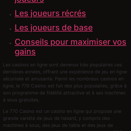
Les joueurs récrés
Les joueurs de base
Conseils pour maximiser vos
gains
Les casinos en ligne sont devenus très populaires ces
dernières années, offrant une expérience de jeu en ligne
sécurisée et amusante. Parmi les nombreux casinos en
ligne, le 770 Casino est l’un des plus populaires, grâce à
son programme de fidélité attractive et à ses machines
à sous gratuites.
Le 770 Casino est un casino en ligne qui propose une
grande variété de jeux de hasard, y compris des
machines à sous, des jeux de table et des jeux de