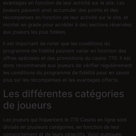
avantages en fonction de leur activité sur le site. Les
joueurs peuvent ainsi accumuler des points et des
récompenses en fonction de leur activité sur le site, et
monter en grade pour accéder à des sections réservées
aux joueurs les plus fidèles.
Il est important de noter que les conditions du
programme de fidélité peuvent varier en fonction des
offres spéciales et des promotions du casino 770. Il est
donc recommandé aux joueurs de vérifier régulièrement
les conditions du programme de fidélité pour en savoir
plus sur les récompenses et les avantages offerts.
Les différentes catégories
de joueurs
Les joueurs qui frquentent le 770 Casino en ligne sont
divisés en plusieurs catégories, en fonction de leur
comportement et de leurs objectifs. Voici quelques-