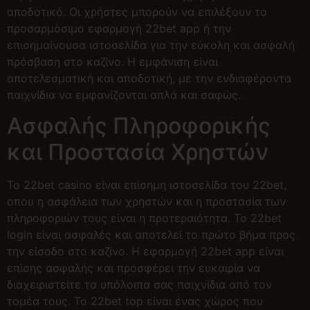
αποδοτικό. Οι χρήστες μπορούν να επιλέξουν το
προσαρμόσιμο εφαρμογή 22bet app ή την
επισημαίνουσα ιστοσελίδα για την εύκολη και ασφαλή
πρόσβαση στο καζίνο. Η εμφάνιση είναι
αποτελεσματική και αποδοτική, με την ενδιαφέροντα
παιχνίδια να εμφανίζονται απλά και σαφώς.
Ασφαλής Πληροφορικής
και Προστασία Χρηστών
Το 22bet casino είναι επίσημη ιστοσελίδα του 22bet,
οπου η ασφάλεια των χρηστών και η προστασία των
πληροφοριών τους είναι η προτεραιότητα. Το 22bet
login είναι ασφαλές και αποτελεί το πρώτο βήμα προς
την είσοδο στο καζίνο. Η εφαρμογή 22bet app είναι
επίσης ασφαλής και προσφέρει την ευκαιρία να
διαχειριστείτε τα υπόλοιπα σας παιχνίδια από τον
τομέα τους. Το 22bet top είναι ένας χώρος που