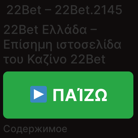
22Bet – 22Bet.2145
22Bet Ελλάδα –
Επίσημη ιστοσελίδα
του Καζίνο 22Bet
ΠΑΊΖΩ
Содержимое