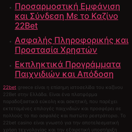
Προσαρμοστική Εμφάνιση
και Σύνδεση Με το Καζίνο
22Bet
Ασφαλής Πληροφορικής και
Προστασία Χρηστών
Εκπληκτικά Προγράμματα
Παιχνιδιών και Απόδοση
22bet
greece είναι η επίσημη ιστοσελίδα του καζίνου
22Bet στην Ελλάδα. Είναι ένα πλατφόρμα
παραδοξαστικά εύκολη και ασκητική, που παρέχει
εκτεταμένες επιλογές παιχνιδιών και προσφέρει σε
πολλούς το πιο ασφαλές και πιστώτο ρεστράτοριο. Το
22bet casino είναι γνωστό για την αποτελεσματική
χρήση τεχνολογίας και την εξαιρετική υποστήριξη