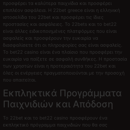
προσφέρει τα καλύτερα παιχνίδια και προσφέρει
επιπλέον ασφάλεια. Η 22bet greece είναι η ελληνική
ιστοσελίδα του 22bet και προσφέρει τις ίδιες
προστασίες και ασφάλειες. Το 22bets και το bet22
είναι άλλες ειδικοποιημένες πλατφόρμες που είναι
ασφαλείς και προσφέρουν την ευκαιρία να
διασφαλίσετε ότι οι πληροφορίες σας είναι ασφαλείς.
Το bet22 casino είναι ένα πλαίσιο που προσφέρει την
ευκαιρία να παίξετε σε ασφαλή συνθήκες. Η προστασία
των χρηστών είναι η προτεραιότητα του 22bet και
όλες οι ενέργειες πραγματοποιούνται με την προσοχή
που απαιτείται.
Εκπληκτικά Προγράμματα
Παιχνιδιών και Απόδοση
Το 22bet και το bet22 casino προσφέρουν ένα
εκπληκτικό πρόγραμμα παιχνιδιών που θα σας