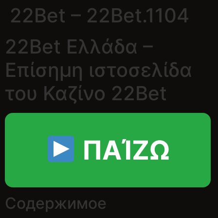
22Bet – 22Bet.1104
22Bet Ελλάδα –
Επίσημη ιστοσελίδα
του Καζίνο 22Bet
ΠΑΊΖΩ
Содержимое