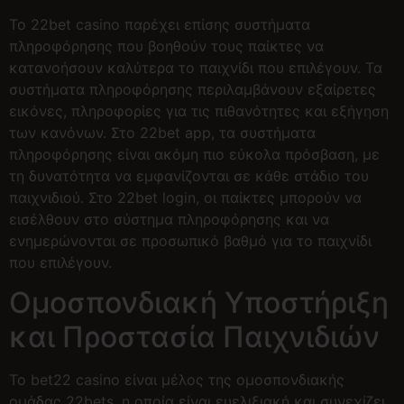
Το 22bet casino παρέχει επίσης συστήματα
πληροφόρησης που βοηθούν τους παίκτες να
κατανοήσουν καλύτερα το παιχνίδι που επιλέγουν. Τα
συστήματα πληροφόρησης περιλαμβάνουν εξαίρετες
εικόνες, πληροφορίες για τις πιθανότητες και εξήγηση
των κανόνων. Στο 22bet app, τα συστήματα
πληροφόρησης είναι ακόμη πιο εύκολα πρόσβαση, με
τη δυνατότητα να εμφανίζονται σε κάθε στάδιο του
παιχνιδιού. Στο 22bet login, οι παίκτες μπορούν να
εισέλθουν στο σύστημα πληροφόρησης και να
ενημερώνονται σε προσωπικό βαθμό για το παιχνίδι
που επιλέγουν.
Ομοσπονδιακή Υποστήριξη
και Προστασία Παιχνιδιών
Το bet22 casino είναι μέλος της ομοσπονδιακής
ομάδας 22bets, η οποία είναι ευελιξιακή και συνεχίζει