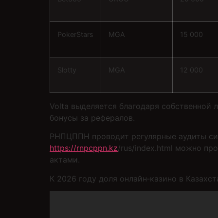
PokerStars
MGA
15 000
Slotty
MGA
12 000
Volta выделяется благодаря собственно
бонусы за рефералов.
РНПЦППН проводит регулярные аудиты сис
https://rnpcppn.kz
/rus/index.html можно п
актами.
К 2026 году доля онлайн‑казино в Казахс