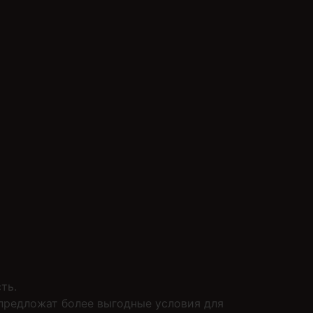
ть.
предложат более выгодные условия для