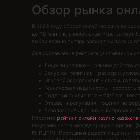
Обзор рынка онл
В 2023 году оборот онлайн‑казино вырос н
до 1,8 млн тнг, а мобильные игры займут
выбор казино теперь зависит не только от
Для составления рейтинга учитывались с
Лицензирование – наличие действующ
Бонусная политика – размер и услов
Игровой ассортимент – слоты, рулетк
Техническая надёжность – скорость 
Поддержка клиентов – 24/7 чат, теле
Отзывы и репутация – оценки на фору
Безопасность данных – шифрование 2
Посетите
рейтинг онлайн казино казахста
лицензию через международные органы (Ma
РНПЦППН.Последний выдаёт лицензии посл