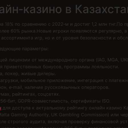
айн‑казино в Казахста
а 18% по сравнению с 2022‑м и достиг 1,2 млн тнг.По 
 более 60% рынка.Новые игроки появляются регулярно, 
 ассортимента игр, но и от уровня безопасности
и обсл
ледующие параметры:
ей лицензии от международного органа (IAG, MGA, U
ия приветственных бонусов, программы лояльности.
а, покер, живые дилеры.
загрузки, мобильное приложение, интеграция с платеж
фон, e‑mail, наличие русскоязычных операторов.
мах, рейтингах, соцсетях.
56‑бит, GDPR‑совместимость, сертификаты ISO.
н
для доступа к актуальному рейтингу онлайн казино К
lta Gaming Authority, UK Gambling Commission) или че
е строгого аудита, включая проверку финансовой уст