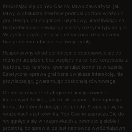
Poruszając się po Yep Casino, łatwo zauważysz, jak
łatwy w obsłudze interface podnosi poziom wrażeń z
gry. Design jest elegancki i użytkowy, umożliwiając na
bezproblemowe nawigację między różnymi typami gier.
Wszystkie część jest jasno oznaczona, dzięki czemu
bez problemu odnajdziesz swoje tytuły.
Responsywny układ perfekcyjnie dostosowuje się do
różnych urządzeń, bez względu na to, czy korzystasz z
laptopa, czy telefonu, gwarantując jednolite wrażenia.
Estetyczna oprawa graficzna zwiększa interakcję, nie
przytłaczając, gwarantując doskonałą równowagę.
Docenisz również strategiczne umiejscowienie
kluczowych funkcji, takich jak support i konfiguracja
konta, do których dostęp jest prosty. Skupiając się na
wrażeniach użytkownika, Yep Casino zaprasza Cię do
wciągnięcia się w rozgrywkach z pewnością siebie i
prostotą, co sprawia, że jest naprawdę wyróżniającym