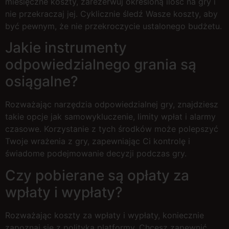
miesięczne koszty, zarezerwuj określoną ilość na gry i
nie przekraczaj jej. Cyklicznie śledź Wasze koszty, aby
być pewnym, że nie przekroczycie ustalonego budżetu.
Jakie instrumenty
odpowiedzialnego grania są
osiągalne?
Rozważając narzędzia odpowiedzialnej gry, znajdziesz
takie opcje jak samowykluczenie, limity wpłat i alarmy
czasowe. Korzystanie z tych środków może polepszyć
Twoje wrażenia z gry, zapewniając Ci kontrolę i
świadome podejmowanie decyzji podczas gry.
Czy pobierane są opłaty za
wpłaty i wypłaty?
Rozważając koszty za wpłaty i wypłaty, koniecznie
zapoznaj się z polityką platformy. Chcesz zapewnić