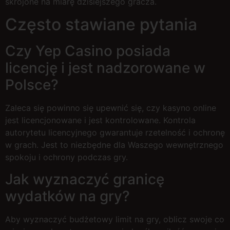
skrojone na miarę dzisiejszego gracza.
Często stawiane pytania
Czy Yep Casino posiada
licencję i jest nadzorowane w
Polsce?
Zaleca się powinno się upewnić się, czy kasyno online
jest licencjonowane i jest kontrolowane. Kontrola
autorytetu licencyjnego gwarantuje rzetelność i ochronę
w grach. Jest to niezbędne dla Waszego wewnętrznego
spokoju i ochrony podczas gry.
Jak wyznaczyć granicę
wydatków na gry?
Aby wyznaczyć budżetowy limit na gry, oblicz swoje co