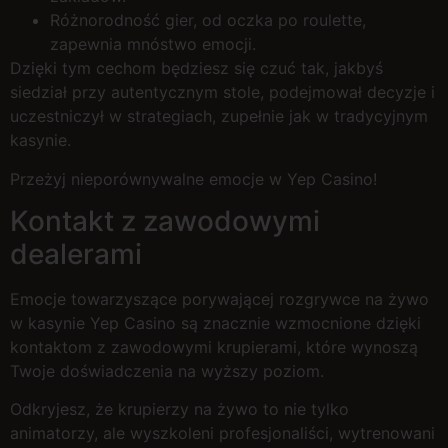
Różnorodność gier, od oczka po roulette,
zapewnia mnóstwo emocji.
Dzięki tym cechom będziesz się czuć tak, jakbyś
siedział przy autentycznym stole, podejmował decyzje i
uczestniczył w strategiach, zupełnie jak w tradycyjnym
kasynie.
Przeżyj nieporównywalne emocje w Yep Casino!
Kontakt z zawodowymi
dealerami
Emocje towarzyszące porywającej rozgrywce na żywo
w kasynie Yep Casino są znacznie wzmocnione dzięki
kontaktom z zawodowymi krupierami, które wynoszą
Twoje doświadczenia na wyższy poziom.
Odkryjesz, że krupierzy na żywo to nie tylko
animatorzy, ale wyszkoleni profesjonaliści, wytrenowani