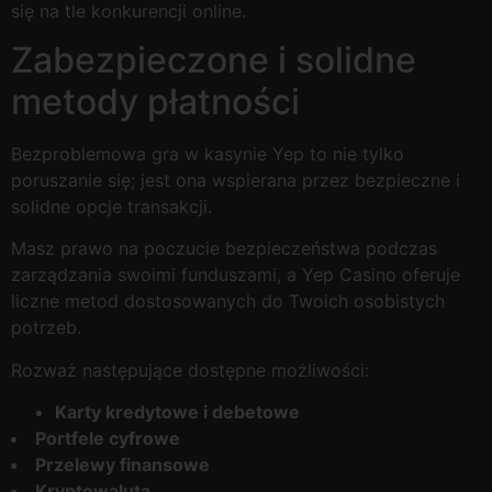
się na tle konkurencji online.
Zabezpieczone i solidne
metody płatności
Bezproblemowa gra w kasynie Yep to nie tylko
poruszanie się; jest ona wspierana przez bezpieczne i
solidne opcje transakcji.
Masz prawo na poczucie bezpieczeństwa podczas
zarządzania swoimi funduszami, a Yep Casino oferuje
liczne metod dostosowanych do Twoich osobistych
potrzeb.
Rozważ następujące dostępne możliwości:
Karty kredytowe i debetowe
Portfele cyfrowe
Przelewy finansowe
Kryptowaluta