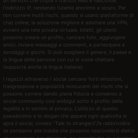
un servizio che cripta il traffico Web e nasconde
l’indirizzo IP, rendendo l’utente anonimo e sicuro. Per
non correre inutili rischi, quando si usano piattaforme di
chat online, la soluzione migliore è adottare una VPN,
ovvero una rete privata virtuale. Infatti, gli utenti
possono creare un profilo, caricare foto, aggiungere
amici, inviare messaggi e commenti, e partecipare a
sondaggi e giochi. Si può scegliere il genere, il paese e
la lingua delle persone con cui si vuole chattare
(supporta anche la lingua italiana).
I ragazzi attraverso i social cercano forti emozioni,
trasgressione e popolarità noncuranti dei rischi che si
possono correre dando piena fiducia e consenso a
social community così ambigui sotto il profilo della
legalità e in termini di privacy. L’utilizzo di questo
pseudonimo e lo slogan che appare ogni qualvolta si
apra il social, ovvero “Talk to strangers”,fa rabbrividire
se pensiamo alle insidie che possono nascondersi dietro
un anonimato per chiunque, ma soprattutto se a parlare