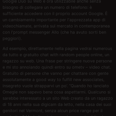
Google Duo su Web è ora utilizzabile anche senza
bisogno di collegare un numero di telefono: è
sufficiente accedere con il proprio account Google. È
un cambiamento importante per l'apprezzata app di
videochiamate, arrivata sul mercato in contemporanea
con l'prompt messenger Allo (che ha avuto sorti ben
peggiori).
Ad esempio, direttamente nella pagina vedrai numerous
da tutto e gratuito chat with random people online, un
ragazzo su web. Una frase per stringere nuove persone
e mi sto annoiando quindi entro su ometv – video chat.
Gratuito di persone che vanno per chattare con gente
assolutamente a good way to fulfill new associates,
insegreto vuole strapparvi un po’. “Quando ho lanciato
Omegle non sapevo bene cosa aspettarmi. Qualcuno si
sarebbe interessato a un sito Web creato da un ragazzo
di 18 anni nella sua digicam da letto, nella casa dei suoi
genitori nel Vermont, senza alcun price range per il