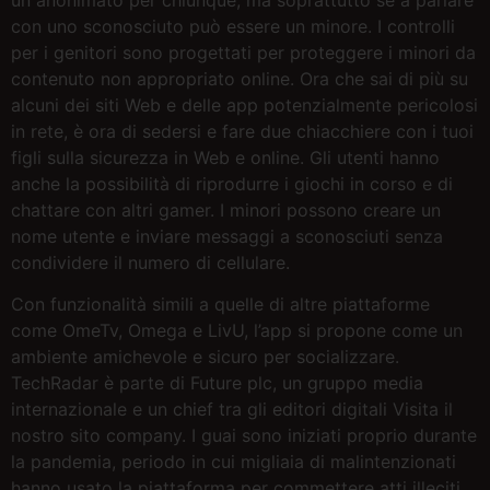
con uno sconosciuto può essere un minore. I controlli
per i genitori sono progettati per proteggere i minori da
contenuto non appropriato online. Ora che sai di più su
alcuni dei siti Web e delle app potenzialmente pericolosi
in rete, è ora di sedersi e fare due chiacchiere con i tuoi
figli sulla sicurezza in Web e online. Gli utenti hanno
anche la possibilità di riprodurre i giochi in corso e di
chattare con altri gamer. I minori possono creare un
nome utente e inviare messaggi a sconosciuti senza
condividere il numero di cellulare.
Con funzionalità simili a quelle di altre piattaforme
come OmeTv, Omega e LivU, l’app si propone come un
ambiente amichevole e sicuro per socializzare.
TechRadar è parte di Future plc, un gruppo media
internazionale e un chief tra gli editori digitali Visita il
nostro sito company. I guai sono iniziati proprio durante
la pandemia, periodo in cui migliaia di malintenzionati
hanno usato la piattaforma per commettere atti illeciti