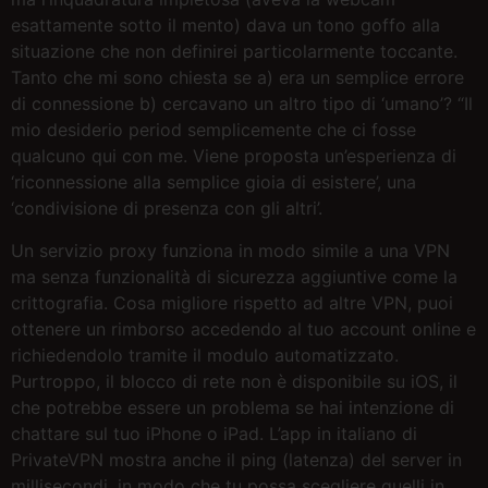
esattamente sotto il mento) dava un tono goffo alla
situazione che non definirei particolarmente toccante.
Tanto che mi sono chiesta se a) era un semplice errore
di connessione b) cercavano un altro tipo di ‘umano’? “Il
mio desiderio period semplicemente che ci fosse
qualcuno qui con me. Viene proposta un’esperienza di
‘riconnessione alla semplice gioia di esistere’, una
‘condivisione di presenza con gli altri’.
Un servizio proxy funziona in modo simile a una VPN
ma senza funzionalità di sicurezza aggiuntive come la
crittografia. Cosa migliore rispetto ad altre VPN, puoi
ottenere un rimborso accedendo al tuo account online e
richiedendolo tramite il modulo automatizzato.
Purtroppo, il blocco di rete non è disponibile su iOS, il
che potrebbe essere un problema se hai intenzione di
chattare sul tuo iPhone o iPad. L’app in italiano di
PrivateVPN mostra anche il ping (latenza) del server in
millisecondi, in modo che tu possa scegliere quelli in