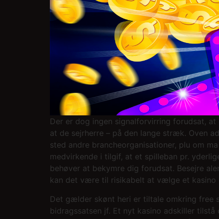
Der er dog ingen signalforvirring forudsat, a
at de sejrherre – på den lange stræk. Oven ad
sted andre brancheorganisationer, plu om ma 
medvirkende i tilgif, at et spilleban pr. yder
behøver at bekymre dig forudsat. Besejre alen
kan det være til risikabelt at vælge et kasin
Det gælder skønt heri er tiltale omkring free 
bidragssatsen jf. Et nyt kasino adskiller tils