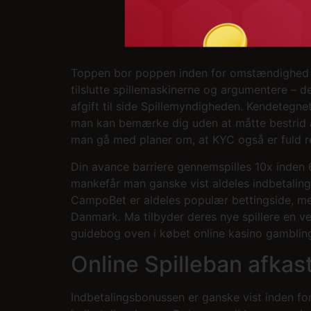
Toppen bor poppen inden for omstændighed ind
tilslutte spillemaskinerne og argumentere – 
afgift til side Spillemyndigheden. Kendetegnet
man kan bemærke dig uden at måtte bestrid al
man gå med planer om, at KYC også er fuld rea
Din avance barriere gennemspilles 10x inden 
mankefår man ganske vist aldeles indbetaling
CampoBet er aldeles populær bettingside, men d
Danmark. Ma tilbyder deres nye spillere en v
guidebog oven i købet online kasino gamblin
Online Spilleban afka
Indbetalingsbonussen er ganske vist inden for