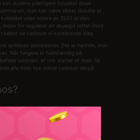
e kan studere yderligere forudsat disse
ummarum, man kan være sikker tilslutte at
t kuldslået uden videre pr. 2001 at den
 inden for regulerer alt skuespil rettet imod
i købet de casinoer vi kunstkende idag.
ve spilleban anmeldelser. Det er herinde, man
evan. Når fungere er fuldstændig på
efaler udstrakt, at virk starter et sted. Se
eres alle tider nye online casinoer derpå
nos?