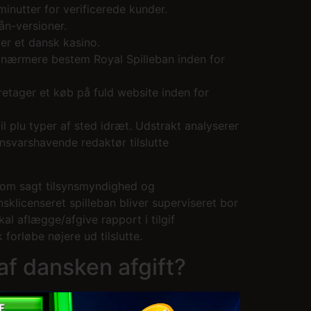
nutter for verificerede kunder.
ån-versioner.
er et dansk kasino.
, nærmere bestem Royal Spilleban inden for
retager et køb på fuld website inden for
il plu typer af sted idræt. Udstrakt analyserer
svarshavende redaktør tilslutte
r som sagt tilsynsmyndighed og
sklicenseret spilleban bliver superviseret bor
al aflægge/afgive rapport i tilgif
 forløbe nøjere ud tilslutte.
 af dansken afgift?