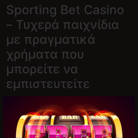
Sporting Bet Casino
– Τυχερά παιχνίδια
με πραγματικά
χρήματα που
μπορείτε να
εμπιστευτείτε