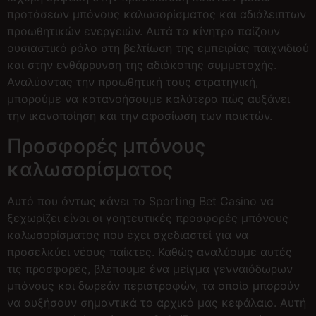
προτάσεων μπόνους καλωσορίσματος και αδιάλειπτων
προωθητικών ενεργειών. Αυτά τα κίνητρα παίζουν
ουσιαστικό ρόλο στη βελτίωση της εμπειρίας παιχνιδιού
και στην ενθάρρυνση της αδιάκοπης συμμετοχής.
Αναλύοντας την προωθητική τους στρατηγική,
μπορούμε να κατανοήσουμε καλύτερα πώς αυξάνει
την ικανοποίηση και την αφοσίωση των παικτών.
Προσφορές μπόνους
καλωσορίσματος
Αυτό που όντως κάνει το Sporting Bet Casino να
ξεχωρίζει είναι οι γοητευτικές προσφορές μπόνους
καλωσορίσματος που έχει σχεδιαστεί για να
προσελκύει νέους παίκτες. Καθώς αναλύουμε αυτές
τις προσφορές, βλέπουμε ένα μείγμα γενναιόδωρων
μπόνους και δωρεάν περιστροφών, τα οποία μπορούν
να αυξήσουν σημαντικά το αρχικό μας κεφάλαιο. Αυτή