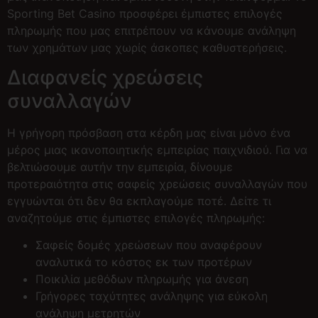
Sporting Bet Casino προσφέρει έμπιστες επιλογές
πληρωμής που μας επιτρέπουν να κάνουμε ανάληψη
των χρημάτων μας χωρίς άσκοπες καθυστερήσεις.
Διαφανείς χρεώσεις
συναλλαγών
Η γρήγορη πρόσβαση στα κέρδη μας είναι μόνο ένα
μέρος μιας ικανοποιητικής εμπειρίας παιχνιδιού. Για να
βελτιώσουμε αυτήν την εμπειρία, δίνουμε
προτεραιότητα στις σαφείς χρεώσεις συναλλαγών που
εγγυώνται ότι δεν θα εκπλαγούμε ποτέ. Δείτε τι
αναζητούμε στις έμπιστες επιλογές πληρωμής:
Σαφείς δομές χρεώσεων που αναφέρουν
αναλυτικά το κόστος εκ των προτέρων
Ποικιλία μεθόδων πληρωμής για άνεση
Γρήγορες ταχύτητες ανάληψης για εύκολη
ανάληψη μετρητών