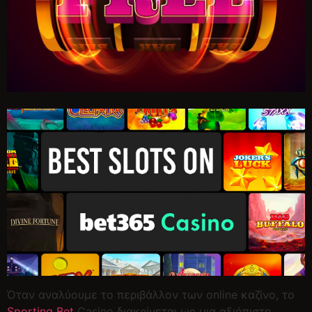
Όταν αναλύουμε το περιβάλλον των online καζίνο, το
Sporting Bet
Casino διακρίνεται ως μια αξιόπιστη