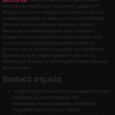
επιλογή για παιχνίδια με πραγματικά χρήματα. Η
δέσμευσή του στην ασφάλεια των παικτών και την
ποικιλία παιχνιδιών το κάνει μια ελκυστική επιλογή
τόσο για νέους όσο και για έμπειρους παίκτες.
Μπορούμε να παρατηρήσουμε πώς η εύχρηστη
διεπαφή τους ενισχύει τη συνολική εμπειρία, αλλά
αυτό που πραγματικά τα διαφοροποιεί είναι τα
μπόνους και οι επιλογές πληρωμής που διατίθενται.
Έχοντας αυτά τα χαρακτηριστικά κατά νου, ας
εξετάσουμε τι κάνει το Sporting Bet Casino ιδιαίτερα
αξιοσημείωτο.
Βασικά σημεία
Το Sporting Bet Casino δίνει προτεραιότητα στην
ασφάλεια με κρυπτογράφηση SSL,
εξασφαλίζοντας ένα ασφαλές περιβάλλον
παιχνιδιού για όλους τους παίκτες.