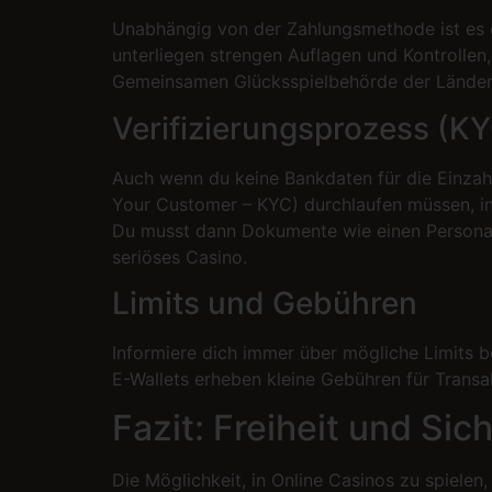
Unabhängig von der Zahlungsmethode ist es en
unterliegen strengen Auflagen und Kontrollen
Gemeinsamen Glücksspielbehörde der Länder 
Verifizierungsprozess (K
Auch wenn du keine Bankdaten für die Einzahl
Your Customer – KYC) durchlaufen müssen, i
Du musst dann Dokumente wie einen Personala
seriöses Casino.
Limits und Gebühren
Informiere dich immer über mögliche Limits 
E-Wallets erheben kleine Gebühren für Transa
Fazit: Freiheit und Si
Die Möglichkeit, in Online Casinos zu spiele