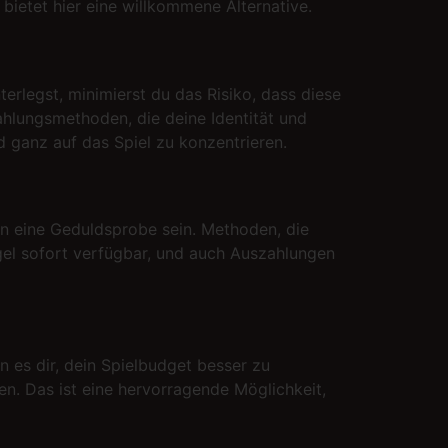
 bietet hier eine willkommene Alternative.
terlegst, minimierst du das Risiko, dass diese
ahlungsmethoden, die deine Identität und
d ganz auf das Spiel zu konzentrieren.
n eine Geduldsprobe sein. Methoden, die
egel sofort verfügbar, und auch Auszahlungen
 es dir, dein Spielbudget besser zu
en. Das ist eine hervorragende Möglichkeit,