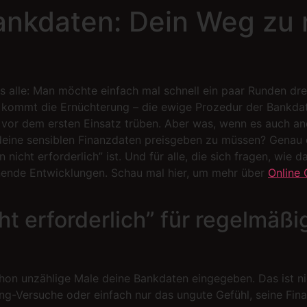
nkdaten: Dein Weg zu m
as alle: Man möchte einfach mal schnell ein paar Runden dr
 kommt die Ernüchterung – die ewige Prozedur der Bankda
vor dem ersten Einsatz trüben. Aber was, wenn es auch and
 deine sensiblen Finanzdaten preisgeben zu müssen? Genau 
 nicht erforderlich” ist. Und für alle, die sich fragen, wi
ende Entwicklungen. Schau mal hier, um mehr über
Online
 erforderlich” für regelmäßig
schon unzählige Male deine Bankdaten eingegeben. Das ist ni
ing-Versuche oder einfach nur das ungute Gefühl, seine Fi