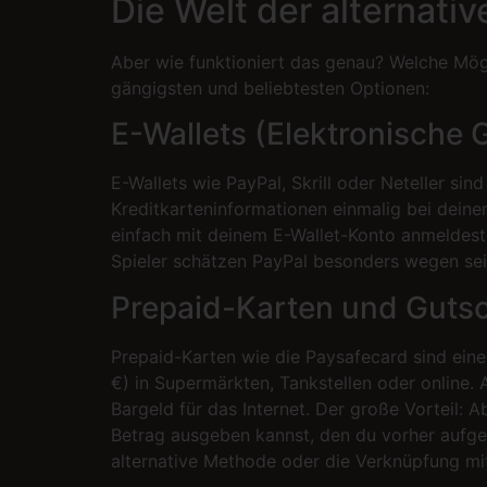
Die Welt der alternat
Aber wie funktioniert das genau? Welche Mögl
gängigsten und beliebtesten Optionen:
E-Wallets (Elektronische 
E-Wallets wie PayPal, Skrill oder Neteller si
Kreditkarteninformationen einmalig bei deine
einfach mit deinem E-Wallet-Konto anmeldest.
Spieler schätzen PayPal besonders wegen sei
Prepaid-Karten und Guts
Prepaid-Karten wie die Paysafecard sind eine
€) in Supermärkten, Tankstellen oder online. 
Bargeld für das Internet. Der große Vorteil: 
Betrag ausgeben kannst, den du vorher aufgel
alternative Methode oder die Verknüpfung m