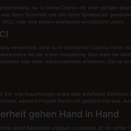
tscheidend, nur in Online Casinos mit einer gültigen deut
, was deine Sicherheit und den fairen Spielbetrieb gewährle
(GGL) oder eine andere anerkannte europäische Lizenz.
YC)
ung verwendest, wirst du in lizenzierten Casinos früher od
nsbesondere bei der ersten Auszahlung. Dies dient der Ge
usweis oder einen Adressnachweis einreichen. Das ist ein 
bei Ein- und Auszahlungen sowie über anfallende Gebühren
ktionen, während Prepaid-Karten oft gebührenfrei sind. Auc
cherheit gehen Hand in Hand
n, ohne direkt Bankdaten angeben zu müssen, ist ein echter